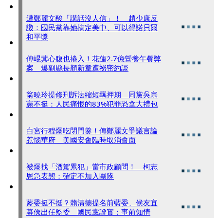
遭鄭麗文酸「講話沒人信」！ 趙少康反
譏：國民黨靠她搞定美中、可以得諾貝爾
和平獎
傅崐萁心腹也捲入！花蓮2.7億營養午餐弊
案 爆副縣長顏新章遭祕密約談
翁曉玲提修刑訴法縮短羈押期 同黨吳宗
憲不挺：人民痛恨的83%犯罪恐拿大禮包
白宮行程爆吃閉門羹！傳鄭麗文爭議言論
惹惱華府 美國安會臨時取消會面
被爆找「酒駕累犯」當市政顧問！ 柯志
恩急表態：確定不加入團隊
藍委挺不挺？賴清德提名前藍委、侯友宜
幕僚出任監委 國民黨證實：事前知情