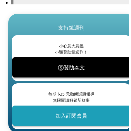
支持鏡週刊
小心意大意義
小額贊助鏡週刊！
贊助本文
每期 $
35
元動態話題報導
無限閱讀解鎖新鮮事
加入訂閱會員