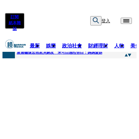
訂閱
登入
紙本雜
誌
最新
娛樂
政治社會
財經理財
人物
美
快訊
凌晨曬懷念照惹哭網友 米可白感性告白：媽媽愛妳
快訊
酸民質疑民進黨「是不是有她裸照？」 黃智賢3點回嗆獲網友讚爆
快訊
姜厚任「老牛找到嫩草」再談小24歲女友 揭七世情緣駁拐坑、暈船破財