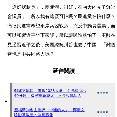
「還好我腿長」，團隊體力很好，在兩天內見了9位
會議員，「所以我有這麼可怕嗎？民進黨在怕什麼？
痛批民進黨希望兩岸兵凶戰危，靠反中動員選票，而
可以和習近平坐下來談，所以讓民進黨怕了，更酸在
見過習近平之後，美國總統川普也去了中國，「難道
普也是中共同路人嗎？」
延伸閱讀
鄭麗文鬆口「備戰2028大選」？脫稿演出
40分鐘 國民黨急滅火：不是說她個人
遭福斯知名主播評「中國的人」 鄭麗文
嗆斷章取義：刻意醜化