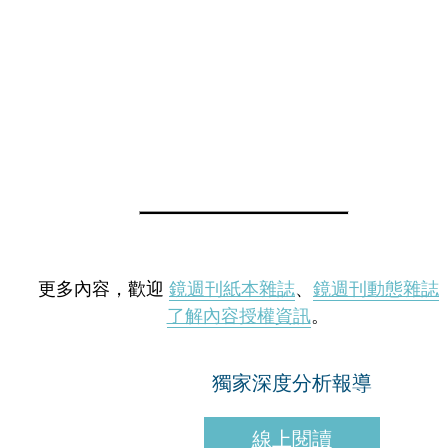
更多內容，歡迎
鏡週刊紙本雜誌
、
鏡週刊動態雜誌
了解內容授權資訊
。
獨家深度分析報導
線上閱讀