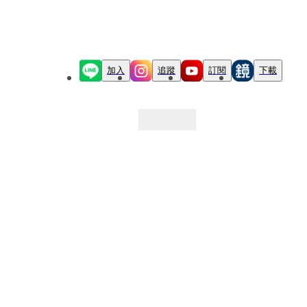
加入
追蹤
訂閱
下載
最新文章