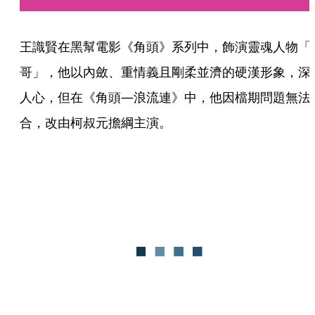
王識賢在黑幫電影《角頭》系列中，飾演靈魂人物「
哥」，他以內斂、重情義且剛柔並濟的硬漢形象，深
人心，但在《角頭—浪流連》中，他因檔期問題無法
合，改由柯叔元擔綱主演。