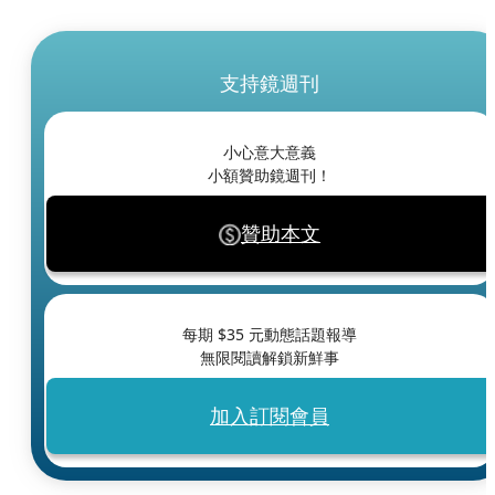
支持鏡週刊
小心意大意義
小額贊助鏡週刊！
贊助本文
每期 $
35
元動態話題報導
無限閱讀解鎖新鮮事
加入訂閱會員