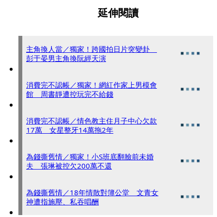
延伸閱讀
主角換人當／獨家！跨國拍日片突變卦
彭于晏男主角換阮經天演
消費完不認帳／獨家！網紅作家上男模會
館 周書靜遭控玩完不給錢
消費完不認帳／情色教主住月子中心欠款
17萬 女星整牙14萬拖2年
為錢撕舊情／獨家！小S班底翻臉前未婚
夫 張琳被控欠200萬不還
為錢撕舊情／18年情散對簿公堂 文青女
神遭指施壓、私吞唱酬