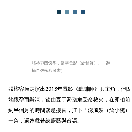
張榕容因懷孕，辭演電影《總鋪師》。（翻
攝自張榕容臉書）
張榕容原定演出2013年電影《總鋪師》女主角，但因
她懷孕而辭演，後由夏于喬臨危受命救火，在開拍前
約半個月的時間緊急接替，扛下「澎風嫂（詹小婉）
一角，還為戲苦練廚藝與台語。