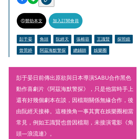
贊助本文
加入訂閱會員
彭于晏
角頭
阮經天
張榕容
王識賢
探照鏡
曾莞婷
阿茲海默警探
總鋪師
娛樂圈
彭于晏日前傳出原欲與日本導演SABU合作黑色
動作喜劇片《阿茲海默警探》，只是他當時手上
還有好幾個劇本在談，因檔期關係無緣合作，後
由阮經天接棒。這種換角一事其實在娛樂圈相當
常見，例如王識賢也曾因檔期，未接演電影《角
頭—浪流連》。