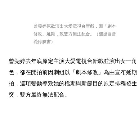
曾莞婷原欲演出大愛電視台新戲，因「劇本
修改」延期，致雙方無法配合。（翻攝自曾
菀婷臉書）
曾莞婷去年底原定主演大愛電視台新戲並演出女一角
色，卻在開拍前因劇組以「劇本修改」為由宣布延期
拍，這項變動導致她的檔期與新節目的原定排程發生
突，雙方最終無法配合。