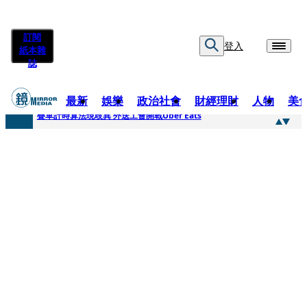
訂閱
登入
紙本雜
誌
最新
娛樂
政治社會
財經理財
人物
美
快訊
疊單計時算法現歧異 外送工會開戰Uber Eats
快訊
靚時尚／大丈夫當如是 Multifaceted Manhood
快訊
前時力黨魁表態「反對刪公視預算」 盼在野三思：改凍結處理受質疑項目