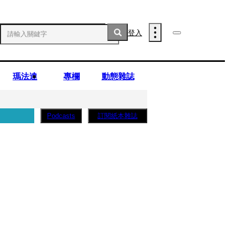
登入
瑪法達
專欄
動態雜誌
訂閱紙本雜誌
Podcasts