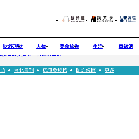
財經理財
人物
美食旅遊
生活
車錶酒
師供養義父黃金全入四大庫房
話題
台北畫刊
房訊發燒榜
防詐鏡區
更多
視預算」 盼在野三思：改凍結處理受質疑項目
先鬼》回桃影娘家 《長安的荔枝》桃影加映一票難求