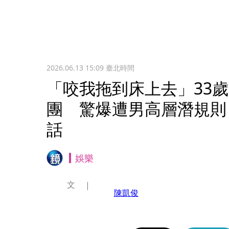
2026.06.13 15:09
臺北時間
「咬我拖到床上去」33
團 驚爆遭男高層潛規則
話
娛樂
文
陳凱俊