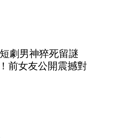
歲短劇男神猝死留謎
！前女友公開震撼對