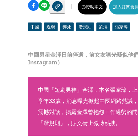
贊助本文
加入訂閱會
中國
過勞
猝死
潛規則
劉濤
張家瑋
中國男星金澤日前猝逝，前女友曝光疑似他
Instagram）
中國「短劇男神」金澤，本名張家瑋，上
享年33歲，消息曝光掀起中國網路熱議
震撼對話，揭露金澤曾抱怨工作過勞的問
「潛規則」，貼文衝上微博熱搜。