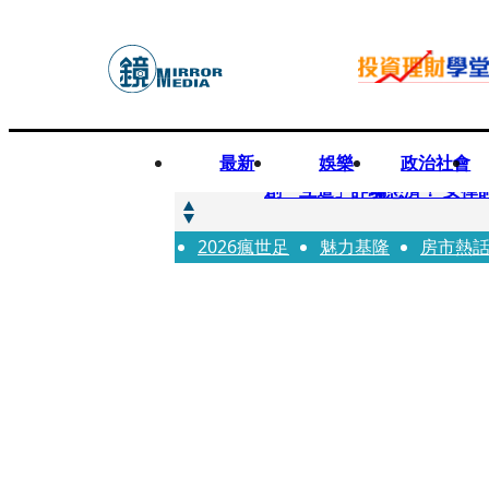
最新
娛樂
政治社會
快訊
創「互道」詐騙慈濟！ 女律
2026瘋世足
快訊
魅力基隆
房市熱
前時力黨魁表態「反對刪公
快訊
六強片齊聚桃影 小薰《祖