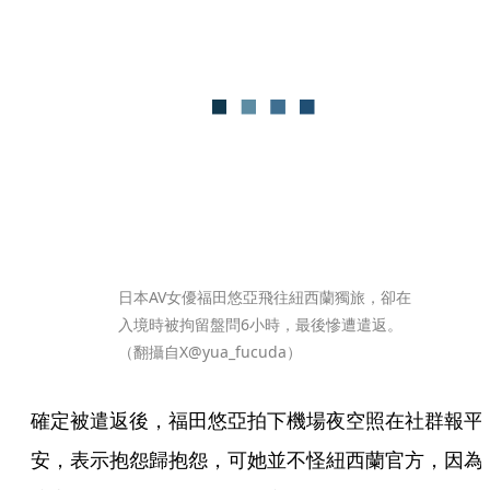
日本AV女優福田悠亞飛往紐西蘭獨旅，卻在
入境時被拘留盤問6小時，最後慘遭遣返。
（翻攝自X@yua_fucuda）
確定被遣返後，福田悠亞拍下機場夜空照在社群報平
安，表示抱怨歸抱怨，可她並不怪紐西蘭官方，因為