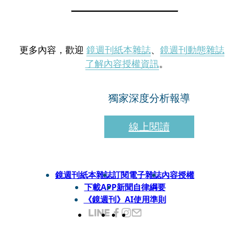
更多內容，歡迎
鏡週刊紙本雜誌
、
鏡週刊動態雜誌
了解內容授權資訊
。
獨家深度分析報導
線上閱讀
鏡週刊紙本雜誌
訂閱電子雜誌
內容授權
下載APP
新聞自律綱要
《鏡週刊》AI使用準則