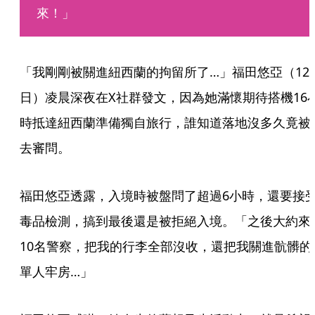
來！」
「我剛剛被關進紐西蘭的拘留所了…」福田悠亞（12
日）凌晨深夜在X社群發文，因為她滿懷期待搭機16
時抵達紐西蘭準備獨自旅行，誰知道落地沒多久竟被
去審問。
福田悠亞透露，入境時被盤問了超過6小時，還要接
毒品檢測，搞到最後還是被拒絕入境。「之後大約來
10名警察，把我的行李全部沒收，還把我關進骯髒的
單人牢房…」