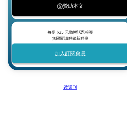
贊助本文
每期 $
35
元動態話題報導
無限閱讀解鎖新鮮事
加入訂閱會員
鏡週刊