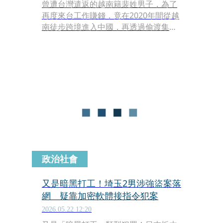
曾遭台灣遣返的越南籍裴姓男子，為了
再度來台工作賺錢，竟在2020年間從越
南徒步跨境進入中國，再透過偷渡集團
安排船隻非法來台，隱姓埋名在台灣打
黑工近6年，直到今年2月才主動向移民
署投案自首。橋頭地院審理後，依未經
許可入國罪判處他有期徒刑2個月，得
易科罰金6萬元，刑滿後將驅逐出境，
全案仍可上訴。
政治社會
又是暗黑打工！埼玉2男涉強盜案落
網 疑靠加密軟體接指令犯案
2026.05.22 12:20