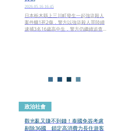
2026.05.16 16:45
日本栃木縣上三川町發生一起強盜殺人
案件釀1死2傷，警方以強盜殺人罪陸續
逮捕3名16歲高中生，警方仍繼續追查
共犯，懷疑此案可能與利用「暗黑打
工」，作為執行犯的匿名流動型犯罪集
團有關，因此持續追查逃逸嫌犯的下
落。
政治社會
觀光亂又賺不到錢！泰國免簽考慮
剔除36國 鎖定高消費力長住遊客