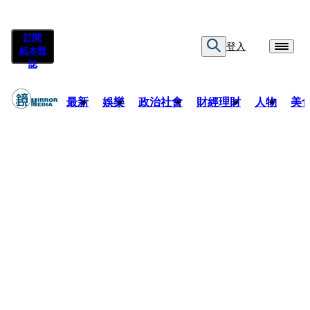
訂閱
登入
紙本雜
誌
最新
娛樂
政治社會
財經理財
人物
美