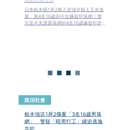
2026.05.16 23:53
日本栃木縣1死2傷入室強盜殺人又有進
展，第4名16歲高中生嫌疑犯落網！警
方至今未透露落網的4名16歲嫌疑犯是
否認罪，但持續追查背後操控、負責指
揮的主嫌，也認為這起與非法兼職「暗
黑打工」有關，懷疑4人可能隸屬於一
個匿名流動型犯罪集團。
政治社會
栃木強盜1死2傷案「3名16歲男落
網」 警疑「暗黑打工」續追逃逸
共犯