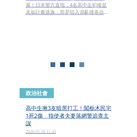
展！日本警方直指，4名高中生犯後並
未如計畫逃逸，而是陷入混亂後各自逃
散，其中2人未能搭上事先準備好的接
應車輛，1人更是直接被捕。部分落網
高中生透露，幕後指使者夫妻曾恐嚇
「如果不做，就要殺掉你家人和朋
友」，而該手法被認為是典型「暗黑打
工」的模式。
政治社會
高中生揪3友暗黑打工！闖栃木民宅
1死2傷 指使者夫妻落網警追查主
謀
2026.05.18 11:43