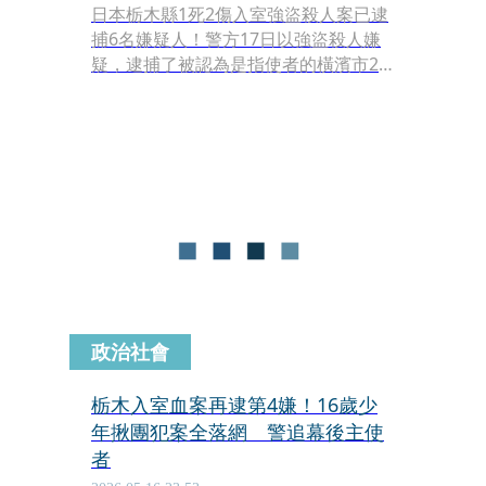
日本栃木縣1死2傷入室強盜殺人案已逮
捕6名嫌疑人！警方17日以強盜殺人嫌
疑，逮捕了被認為是指使者的橫濱市20
多歲夫婦，警方研判仍存在更上層的主
謀，正持續調查。
政治社會
栃木入室血案再逮第4嫌！16歲少
年揪團犯案全落網 警追幕後主使
者