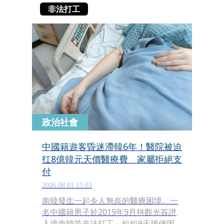
非法打工
政治社會
中國籍遊客昏迷滯韓6年！醫院被迫
扛8億韓元天價醫療費 家屬拒絕支
付
2026.08.01 15:03
南韓發生一起令人無奈的醫療困境。一
名中國籍男子於2019年9月持觀光簽證
入境南韓並非法打工，短短9天後便因