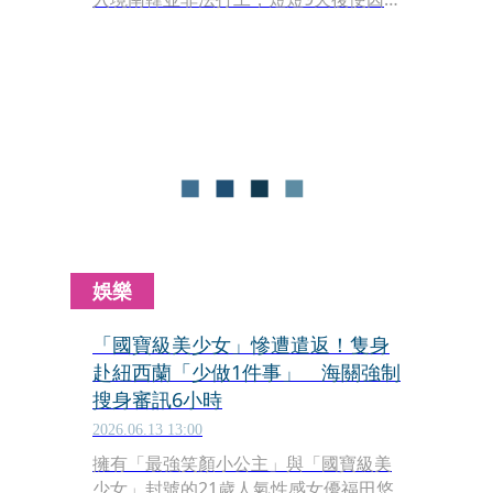
病倒地，並於同年12月被送往某家醫院
陷入嚴重昏迷。根據南韓現行的《應急
醫療法》與《醫療法》等相關規定，醫
院在面對生命垂危的病患時具有法定義
務，不得任意拒絕或中斷治療，也讓這
家醫院被迫展開長達6年的漫長照護。
娛樂
「國寶級美少女」慘遭遣返！隻身
赴紐西蘭「少做1件事」 海關強制
搜身審訊6小時
2026.06.13 13:00
擁有「最強笑顏小公主」與「國寶級美
少女」封號的21歲人氣性感女優福田悠