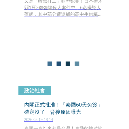
又是「暗黑打工」類型犯罪！日本栃木
縣1死2傷強盜殺人案件中，6名嫌疑人
落網，其中部分遭逮捕的高中生供稱，
「並不認為這是危險的打工」。此外，
埼玉縣也逮捕2名涉強盜案的男子，其
中1人認了曾應徵「暗黑打工」。
政治社會
內閣正式批准！「泰國60天免簽」
確定沒了 背後原因曝光
2026.05.19 18:14
泰國一直以來都是台灣人喜愛的旅遊地