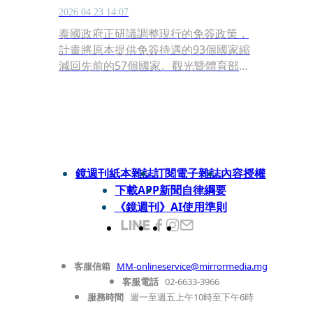
2026.04.23 14:07
泰國政府正研議調整現行的免簽政策，
計畫將原本提供免簽待遇的93個國家縮
減回先前的57個國家。觀光暨體育部長
蘇拉薩（Surasak
Phancharoenworrakun）22日證實，
政府目前正重新審視免簽計畫的成效與
影響，主要目標在於篩選出更高品質的
國際旅客，並吸引願意在泰國長期停
留、具備高消費能力的訪客，以實質帶
鏡週刊紙本雜誌
訂閱電子雜誌
內容授權
動國家經濟增長。
下載APP
新聞自律綱要
《鏡週刊》AI使用準則
客服信箱
MM-onlineservice@mirrormedia.mg
客服電話
02-6633-3966
服務時間
週一至週五上午10時至下午6時