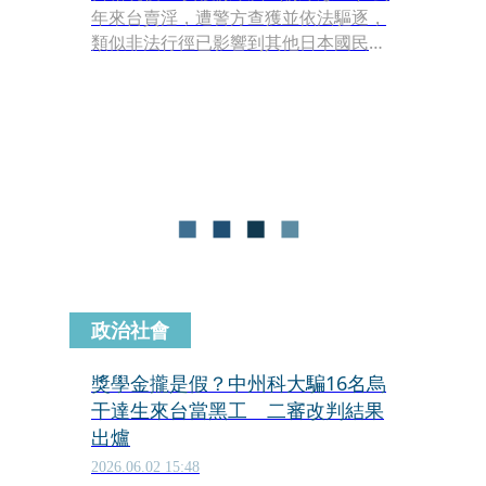
年來台賣淫，遭警方查獲並依法驅逐，
類似非法行徑已影響到其他日本國民。
另一名女優福田悠亞（福田ゆあ）近日
飛往紐西蘭獨旅，怎料入境時被拘留盤
問6小時，最後遭強制遣返，氣得她發
文咒罵「希望那些跑去海外非法工作的
人通通被抓起來！」
政治社會
獎學金攏是假？中州科大騙16名烏
干達生來台當黑工 二審改判結果
出爐
2026.06.02 15:48