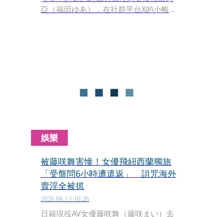
亞（福田ゆあ），在社群平台X的小帳
上，拋出讓粉絲極度震驚的震撼彈。她
透露自己日前隻身前往紐西蘭旅遊時，
非但沒有享受到大自然，反而歷經了一
場如同電影情節般的入境惡夢。
娛樂
被藤咲舞害慘！女優飛紐西蘭獨旅
「受盤問6小時遭遣返」 詛咒海外
賣淫全被抓
2026.06.13 10:26
日籍現役AV女優藤咲舞（藤咲まい）去