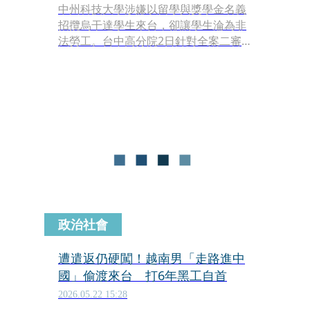
中州科技大學涉嫌以留學與獎學金名義
招攬烏干達學生來台，卻讓學生淪為非
法勞工。台中高分院2日針對全案二審
宣判，撤銷部分原審判決，改依《人口
販運防制法》中的詐術勞動剝削罪論
處，前學務長柴姓男子改判3年6月、前
推廣教育中心主任藍姓女子改判4年，
仲介陳姓男子則改判1年6月，全案仍可
上訴。
政治社會
遭遣返仍硬闖！越南男「走路進中
國」偷渡來台 打6年黑工自首
2026.05.22 15:28