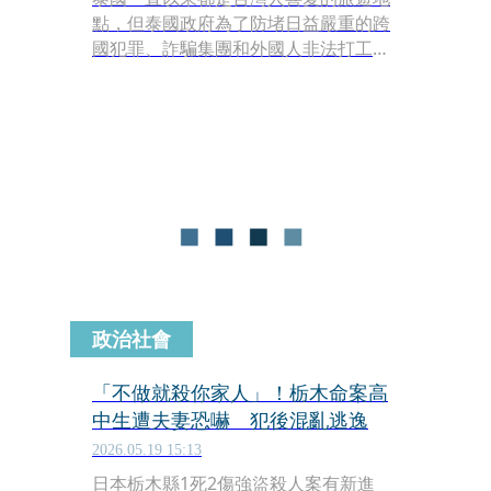
點，但泰國政府為了防堵日益嚴重的跨
國犯罪、詐騙集團和外國人非法打工，
正準備大動作收緊外國人入境的免簽政
策。泰國觀光與體育部長素拉薩
（Surasak Phancharoenworakul）透
露，外交部於今（19日）正式向內閣提
交一項全新提案，計畫全面取消現行的
「60天免簽」措施，並將免簽天數砍半
縮減至30天，同時嚴格限制每人每年入
境的次數。
政治社會
「不做就殺你家人」！栃木命案高
中生遭夫妻恐嚇 犯後混亂逃逸
2026.05.19 15:13
日本栃木縣1死2傷強盜殺人案有新進