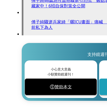
傅子純46歲急性血癌驟逝引恐慌 醫點
藏家中！6招自保對策全公開
傅子純驟逝兵家綺「曬ICU畫面」痛喊
前私下為人
支持鏡週
小心意大意義
小額贊助鏡週刊！
贊助本文