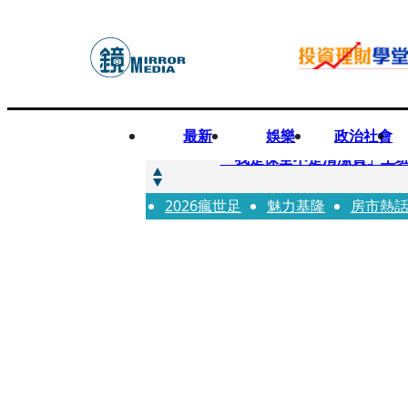
最新
娛樂
政治社會
快訊
「我是保全不是清潔員」上班
2026瘋世足
快訊
魅力基隆
房市熱
吳建豪生日願望成真 周渝
快訊
UVERworld、yama、jo0