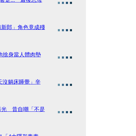
情新郎」角色竟成殘
他捨身當人體肉墊
2天沒躺床睡覺」辛
曝光 昔自嘲「不是