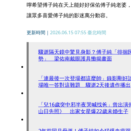
嚀希望傅子純在天上能好好保佑傅子純老婆
讓眾多喜愛傅子純的影迷萬分動容。
更新時間｜
2026.06.15 07:55
臺北時間
驟逝隔天鏡中驚見身影？傅子純「徘徊
勢」 梁佑南戴眼護具慟揭畫面
「連最後一次登場都這麼帥」錄影剛好談到
場唯一答對這難題 驟逝2天後遺作播出
「兒16歲突中邪半夜哭喊找爸」曾出演
山日先照》 出家女星爆22歲未婚生子
2年前同月母逝！傅子純如今猛爆血癌跟