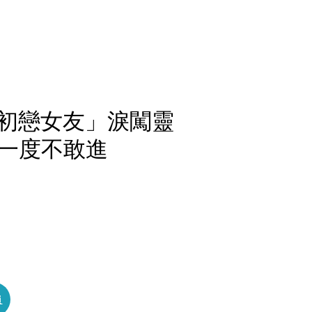
.「初戀女友」淚闖靈
一度不敢進
員