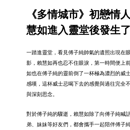
《多情城市》初戀情
慧如進入靈堂後發生
一踏進靈堂，看見傅子純帥氣的遺照出現在
影，賴慧如再也忍不住眼淚，第一時間便上
如也在傅子純的靈前倒了一杯極為濃烈的威
感嘆，這杯威士忌喝下去的感覺與過往完全
與深刻思念。
對於傅子純的驟逝，賴慧如除了向傅子純喊
弟、妹妹等好友們，都會攜手一起陪伴傅子