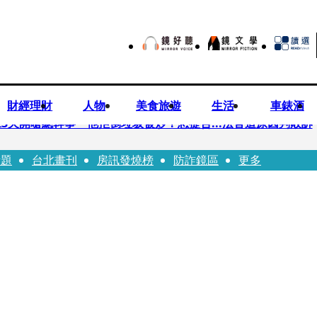
財經理財
人物
美食旅遊
生活
車錶酒
3天開嗆總幹事 他拒倒垃圾被炒！怒提告...法官這原因判敗訴
話題
台北畫刊
房訊發燒榜
防詐鏡區
更多
民苦練吉他獻唱、言承旭阿信暖心祝福
ji齊聚台北 11月21日UVERworld再開專場