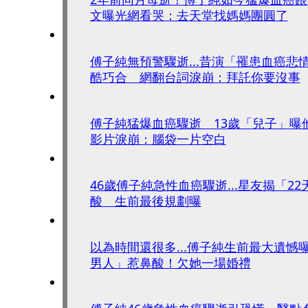
文曝光網看哭：去天堂找媽媽團圓了
傅子純無預警驟逝...昔演「罹患血癌悲
酷巧合 網翻台詞淚崩：拜託你要沒事
傅子純猛爆血癌驟逝 13歲「兒子」曝
影片淚崩：腦袋一片空白
46歲傅子純急性血癌驟逝...星友揭「2
酸 生前最後規劃曝
以為時間還很多...傅子純生前最大遺憾
男人」惹鼻酸！欠她一場婚禮