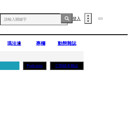
登入
瑪法達
專欄
動態雜誌
訂閱紙本雜誌
Podcasts