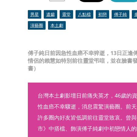
男星
遺孀
靈堂
八點檔
初戀
傅子純
演藝圈
本土劇
傅子純日前因急性血癌不幸猝逝，13日正逢
情侶的賴慧如特別前往靈堂弔唁，並在臉書
書）
台灣本土劇影壇日前痛失英才，46歲的
性血癌不幸驟逝，消息震驚演藝圈。前天
許多圈內好友皆低調前往靈堂致哀。曾與
市》中搭檔、飾演傅子純劇中初戀情人的