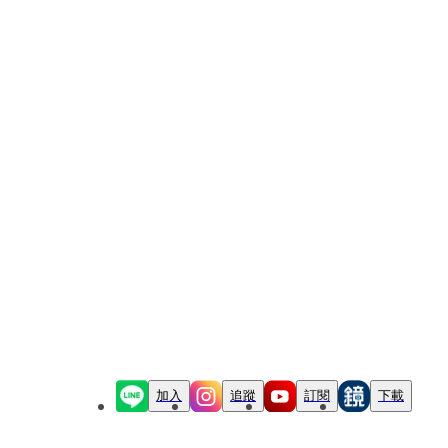
加入
追蹤
訂閱
下載