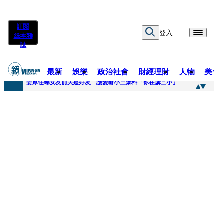
訂閱
登入
紙本雜
誌
最新
娛樂
政治社會
財經理財
人物
美
快訊
姜厚任曝女友前夫是好友 護愛嗆小三爆料「你在講三小」
快訊
劉畊宏將登《披荊斬棘》call周杰倫求救 周董「3字建議」他無奈：這不是健美比賽！
快訊
【台中戰局特輯】何欣純支持度暴增 藍營民調老劇本急救援