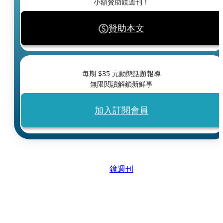
小額贊助鏡週刊！
贊助本文
每期 $
35
元動態話題報導
無限閱讀解鎖新鮮事
加入訂閱會員
鏡週刊