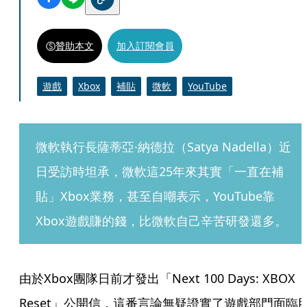
贊助本文
加入訂閱會員
遊戲
Xbox
補貼
微軟
YouTube
微軟執行長薩蒂亞·納德拉（Satya Nadella）近
日受訪時坦承，微軟這25年來其實「一直在補
貼」Xbox業務，甚至自嘲表示，YouTube靠
Xbox遊戲賺的錢，比微軟自己辛苦研發還多。
由於Xbox團隊日前才發出「Next 100 Days: XBOX 
Reset」公開信，這番言論無疑證實了遊戲部門面臨