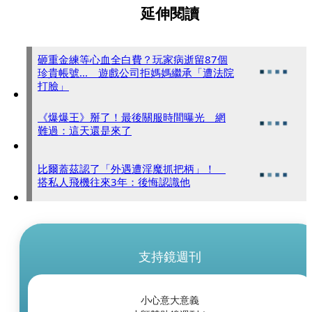
延伸閱讀
砸重金練等心血全白費？玩家病逝留87個
珍貴帳號... 遊戲公司拒媽媽繼承「遭法院
打臉」
《爆爆王》掰了！最後關服時間曝光 網
難過：這天還是來了
比爾蓋茲認了「外遇遭淫魔抓把柄」！
搭私人飛機往來3年：後悔認識他
支持鏡週刊
小心意大意義