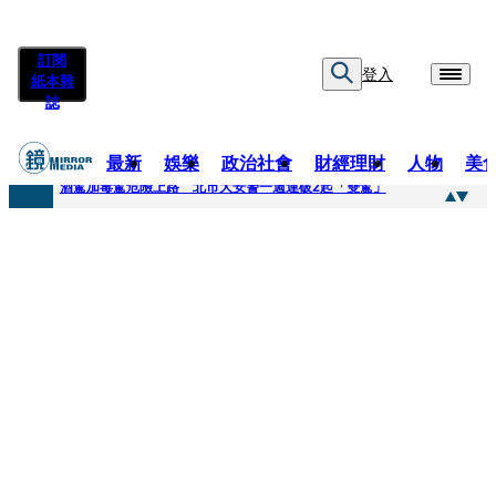
訂閱
登入
紙本雜
誌
最新
娛樂
政治社會
財經理財
人物
美
快訊
酒駕加毒駕危險上路 北市大安警一週連破2起「雙駕」
快訊
Ozone黃文廷、FEniX夏浦洋組「神隊友」 邱以太、林亭莉熱血狂奔殺青淚崩
快訊
AKIRA台北唱到一半突收兒子告白「爸爸I LOVE YOU」 驚喜林志玲同步曝光父親節「披薩蛋糕」