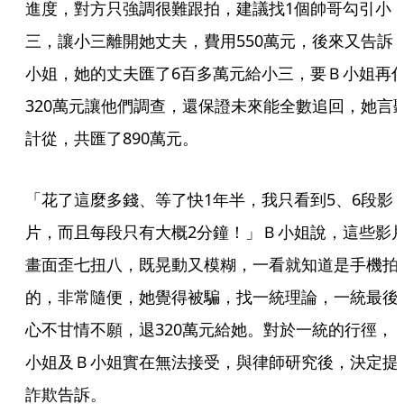
進度，對方只強調很難跟拍，建議找1個帥哥勾引小
三，讓小三離開她丈夫，費用550萬元，後來又告訴
小姐，她的丈夫匯了6百多萬元給小三，要Ｂ小姐再
320萬元讓他們調查，還保證未來能全數追回，她言
計從，共匯了890萬元。
「花了這麼多錢、等了快1年半，我只看到5、6段影
片，而且每段只有大概2分鐘！」Ｂ小姐說，這些影
畫面歪七扭八，既晃動又模糊，一看就知道是手機拍
的，非常隨便，她覺得被騙，找一統理論，一統最後
心不甘情不願，退320萬元給她。對於一統的行徑，
小姐及Ｂ小姐實在無法接受，與律師研究後，決定提
詐欺告訴。