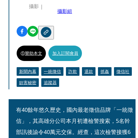
攝影
攝影組
贊助本文
加入訂閱會員
新聞內幕
一統徵信
詐欺
退款
抓姦
徵信社
妨害秘密
追蹤器
有40餘年悠久歷史，國內最老徵信品牌「一統徵
信」，其高雄分公司本月初遭檢警搜索，5名幹
部訊後諭令40萬元交保。經查，這次檢警接獲6