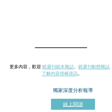
更多內容，歡迎
鏡週刊紙本雜誌
、
鏡週刊動態雜誌
了解內容授權資訊
。
獨家深度分析報導
線上閱讀