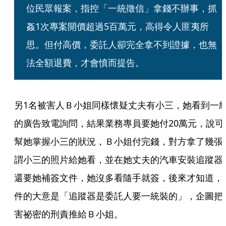
位民眾報案，指控「一統徵信」拿錢不辦事，抓
姦1次專案開價超過5百萬元，高得令人匪夷所
思。但付高價，委託人卻完全拿不到證據，也無
法全額退費，才會憤而提告。
另1名被害人Ｂ小姐同樣懷疑丈夫有小三，她看到一
的廣告致電詢問，結果業務專員要她付20萬元，說可
幫她掌握小三的狀況，Ｂ小姐付完錢，對方拿了幾張
謂小三的照片給她看，並在她丈夫的汽車安裝追蹤器
還要她補簽文件，她沒多看隨手就簽，後來才知道，
件的大意是「追蹤器是委託人要一統裝的」，企圖把
害祕密的刑責推給Ｂ小姐。