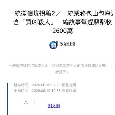
一統徵信坑拐騙2／一統業務包山包海
含「買凶殺人」 編故事幫趕惡鄰收
2600萬
政治社會
一統徵信被控坑騙委託人，幹部常拿委託人的血汗錢開趴玩樂。（
者提供）
發布時間：
2026.06.16 07:28
臺北時間
更新時間：
2026.06.16 10:38
臺北時間
文
劉文淵