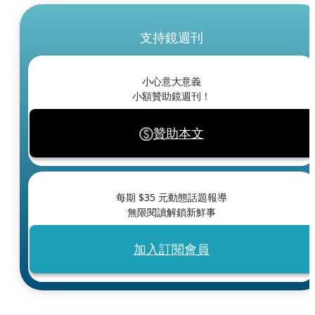
支持鏡週刊
小心意大意義
小額贊助鏡週刊！
贊助本文
每期 $
35
元動態話題報導
無限閱讀解鎖新鮮事
加入訂閱會員