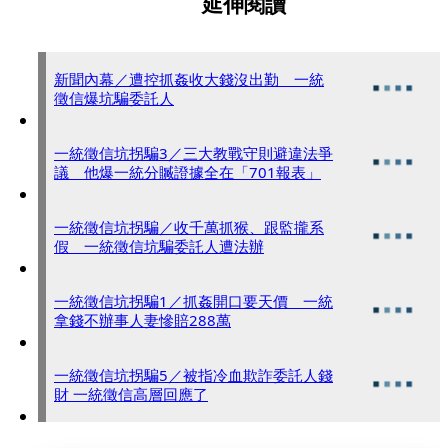
延伸閱讀
新聞內幕／遭控抓姦收大錢沒出勤 一統
徵信爆坑騙委託人
一統徵信坑拐騙3／三大教戰守則避違法爭
議 他爆一統分贓證據全在「701報表」
一統徵信坑拐騙／收千萬抓猴、跟監攏系
假 一統徵信坑騙委託人遭法辦
一統徵信坑拐騙1／抓姦開口要天價 一統
拿錢不辦事人妻慘賠288萬
一統徵信坑拐騙5／被指冷血欺詐委託人錢
財 一統徵信高層回應了