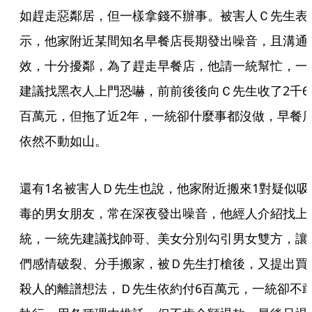
如趕走惡鄰居，但一樣拿錢不辦事。被害人Ｃ先生表
示，他家附近某間知名早餐店長期發出噪音，且溝通
效，十分擾鄰，為了趕走早餐店，他請一統幫忙，一
建議找黑衣人上門恐嚇，前前後後向Ｃ先生收了2千6
百萬元，但拖了近2年，一統卻什麼事都沒做，早餐
依然不動如山。
還有1名被害人Ｄ先生也說，他家附近搬來1對疑似吸
毒的男女朋友，常在深夜發出噪音，他經人介紹找上
統，一統先建議找帥哥、美女分別勾引男女雙方，讓
們感情破裂、分手搬家，被Ｄ先生打槍後，又提出買
殺人的離譜想法，Ｄ先生依約付6百萬元，一統卻不