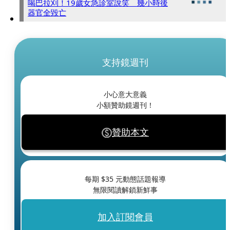
喝巴拉刈！19歲女急診室說笑 幾小時後
器官全毀亡
支持鏡週刊
小心意大意義
小額贊助鏡週刊！
贊助本文
每期 $
35
元動態話題報導
無限閱讀解鎖新鮮事
加入訂閱會員