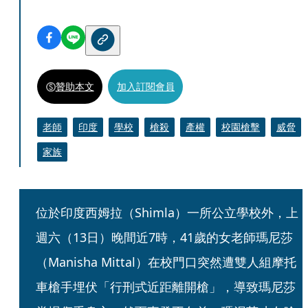
贊助本文
加入訂閱會員
老師
印度
學校
槍殺
產權
校園槍擊
威脅
家族
位於印度西姆拉（Shimla）一所公立學校外，上
週六（13日）晚間近7時，41歲的女老師瑪尼莎
（Manisha Mittal）在校門口突然遭雙人組摩托
車槍手埋伏「行刑式近距離開槍」，導致瑪尼莎