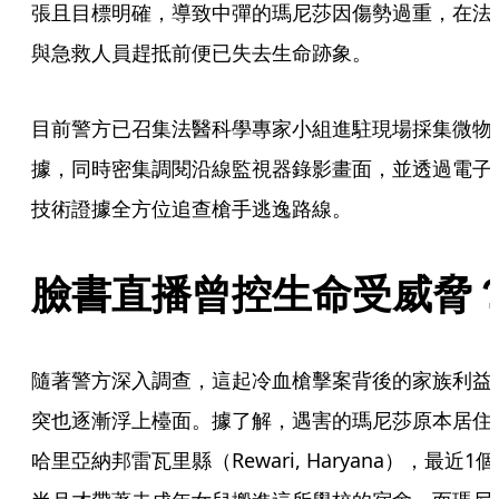
張且目標明確，導致中彈的瑪尼莎因傷勢過重，在法
與急救人員趕抵前便已失去生命跡象。
目前警方已召集法醫科學專家小組進駐現場採集微物
據，同時密集調閱沿線監視器錄影畫面，並透過電子
技術證據全方位追查槍手逃逸路線。
臉書直播曾控生命受威脅
隨著警方深入調查，這起冷血槍擊案背後的家族利益
突也逐漸浮上檯面。據了解，遇害的瑪尼莎原本居住
哈里亞納邦雷瓦里縣（Rewari, Haryana），最近1個