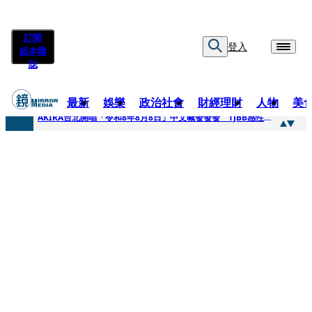
訂閱
登入
紙本雜
誌
最新
娛樂
政治社會
財經理財
人物
美
快訊
AKIRA台北開唱「令和8年8月8日」中文喊發發發 TJBB感性喊「謝謝AKIRA桑」
快訊
台灣新冠期間沒疫苗可打？ 律師列3款嗆：陳時中唯一擋的叫科興
快訊
沉寂12年…鐵肺歌后遇人生低谷 「遭親弟賞巴掌、父親出軌自己閨密」辛酸人生曝光