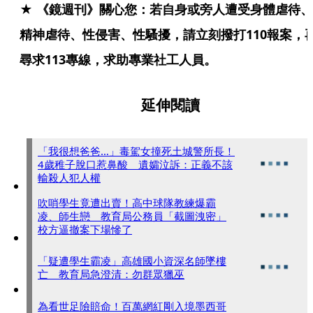
★ 《鏡週刊》關心您：若自身或旁人遭受身體虐待、
精神虐待、性侵害、性騷擾，請立刻撥打110報案，
尋求113專線，求助專業社工人員。
延伸閱讀
「我很想爸爸…」毒駕女撞死土城警所長！
4歲稚子脫口惹鼻酸 遺孀泣訴：正義不該
輸殺人犯人權
吹哨學生竟遭出賣！高中球隊教練爆霸
凌、師生戀 教育局公務員「截圖洩密」
校方逼撤案下場慘了
「疑遭學生霸凌」高雄國小資深名師墜樓
亡 教育局急澄清：勿群眾獵巫
為看世足險賠命！百萬網紅剛入境墨西哥