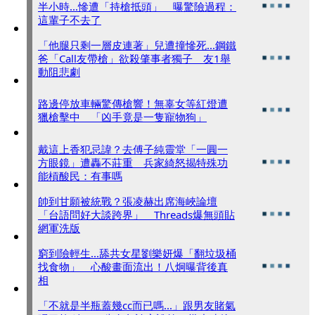
半小時...慘遭「持槍抵頭」 曝驚險過程：
這輩子不去了
「他腿只剩一層皮連著」兒遭撞慘死...鋼鐵
爸「Call友帶槍」欲殺肇事者獨子 友1舉
動阻悲劇
路邊停放車輛驚傳槍響！無辜女等紅燈遭
獵槍擊中 「凶手竟是一隻寵物狗」
戴這上香犯忌諱？去傅子純靈堂「一圓一
方眼鏡」遭轟不莊重 兵家綺怒揭特殊功
能槓酸民：有事嗎
帥到甘願被統戰？張凌赫出席海峽論壇
「台語問好大談跨界」 Threads爆無頭貼
網軍洗版
窮到險輕生...舔共女星劉樂妍爆「翻垃圾桶
找食物」 心酸畫面流出！八炯曝背後真
相
「不就是半瓶蓋幾cc而已嗎...」跟男友賭氣