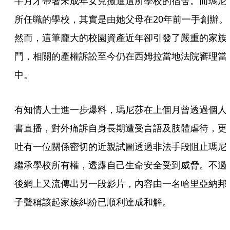
半月才帶著未成年女兒搬進這所學校的宿舍。而瑪尼
所任職的學校，其實是由她父母在20年前一手創辦。
然而，這筆龐大的校園資產近年卻引發了嚴重的家族
鬥，相關的產權訴訟至今仍在西姆拉當地法院審理當
中。
有知情人士進一步爆料，瑪尼莎在上個月曾透過個人
書直播，對外痛訴自身長期遭受言語及肢體虐待，更
吐有一位關係密切的近親試圖透過非法手段阻止瑪尼
繼承學校所有權，透露自己生命安全受到威脅。不過
後網上又流傳出另一段影片，內容由一名哈里亞納邦
子聲稱該起家族糾紛已順利達成和解。