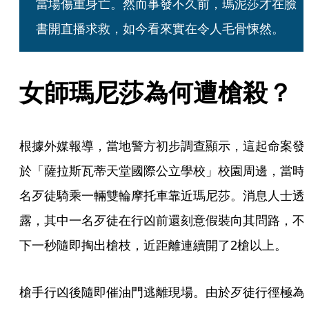
當場傷重身亡。然而事發不久前，瑪泥莎才在臉
書開直播求救，如今看來實在令人毛骨悚然。
女師瑪尼莎為何遭槍殺？
根據外媒報導，當地警方初步調查顯示，這起命案發
於「薩拉斯瓦蒂天堂國際公立學校」校園周邊，當時
名歹徒騎乘一輛雙輪摩托車靠近瑪尼莎。消息人士透
露，其中一名歹徒在行凶前還刻意假裝向其問路，不
下一秒隨即掏出槍枝，近距離連續開了2槍以上。
槍手行凶後隨即催油門逃離現場。由於歹徒行徑極為