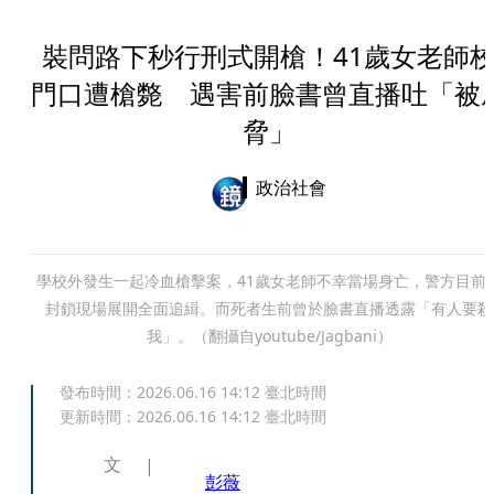
裝問路下秒行刑式開槍！41歲女老師
門口遭槍斃 遇害前臉書曾直播吐「被
脅」
政治社會
學校外發生一起冷血槍擊案，41歲女老師不幸當場身亡，警方目前
封鎖現場展開全面追緝。而死者生前曾於臉書直播透露「有人要殺
我」。（翻攝自youtube/Jagbani）
發布時間：
2026.06.16 14:12
臺北時間
更新時間：
2026.06.16 14:12
臺北時間
文
彭薇