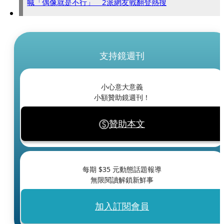
喊「偶像就是不行」 2派網友戰翻登熱搜
支持鏡週刊
小心意大意義
小額贊助鏡週刊！
贊助本文
每期 $
35
元動態話題報導
無限閱讀解鎖新鮮事
加入訂閱會員