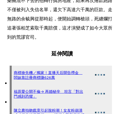
樂圈混不下去的他轉行搞房地產，結果再次捲款跑路
不僅被列入失信名單，還欠下高達六千萬的巨款。走
無路的余毓興從那時起，便開始調轉槍頭，死纏爛打
追著張柏芝索取千萬賠償，這才演變成了如今大眾所
到的荒謬官司。
延伸閱讀
商標搶先機／獨家！直播天后開告撈金
闆妹靠註冊商標賺626萬
福原愛公開不倫→ 再婚秘辛 坦言「對出
門感到恐懼」
陳立農拍吻戲竟引起脫粉潮！女友粉崩潰