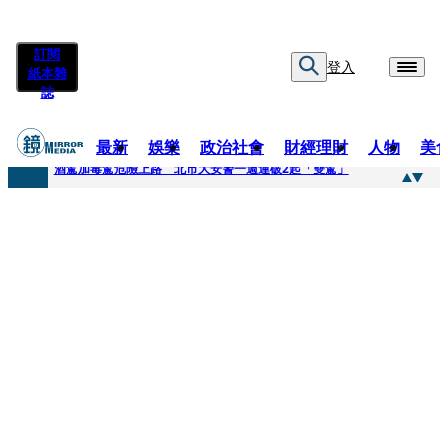
訂閱
登入
紙本雜
誌
最新
娛樂
政治社會
財經理財
人物
美
快訊
酒駕加毒駕危險上路 北市大安警一週連破2起「雙駕」
快訊
Ozone黃文廷、FEniX夏浦洋組「神隊友」 邱以太、林亭莉熱血狂奔殺青淚崩
快訊
AKIRA台北唱到一半突收兒子告白「爸爸I LOVE YOU」 驚喜林志玲同步曝光父親節「披薩蛋糕」