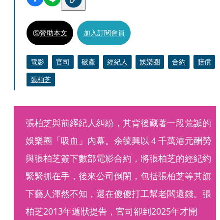
贊助本文
加入訂閱會員
電影
官司
破產
經紀人
娛樂圈
合約
賠償
張柏芝
張柏芝與前經紀人糾紛，其背後藏著一段荒誕的
娛樂圈「吸血」內幕。余毓興以４千萬港元酬勞
與張柏芝簽下數部電影合約，將張柏芝的經紀約
緊緊抓在手，後來公司倒閉，包括張柏芝等其旗
下藝人渾然不知，還在傻傻打工幫老闆還錢。張
柏芝2013年遞狀提告，官司卻到2025年才開