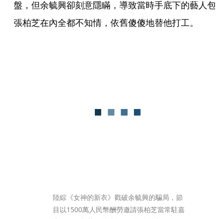
盤，但余毓興卻刻意隱瞞，導致當時手底下的藝人包
張柏芝在內全都不知情，依舊傻傻地替他打工。
陸綜《女神的新衣》戳破余毓興的騙局，節
目以1500萬人民幣酬勞邀請張柏芝當常駐嘉