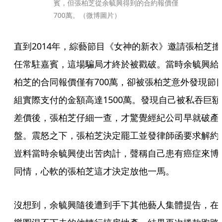
賓，但張柏芝從余毓興得到的合約報價僅
700萬。（微博圖片）
直到2014年，綜藝節目《女神的新衣》邀請張柏芝擔
任常駐嘉賓，這場騙局才終於被戳破。當時余毓興給
柏芝的合同報價僅有700萬，卻被張柏芝意外發現節
組實際支付的金額高達1500萬。發現自己被私吞巨額
差價後，張柏芝仔細一查，才驚覺經紀公司早就破產
盤。震怒之下，張柏芝決定罷工並發律師函要求解約
豈料當時余毓興使出苦肉計，聲稱自己患有癌症來博
同情，心軟的張柏芝這才決定放他一馬。
沒想到，余毓興隨後遭到手下其他藝人集體提告，在