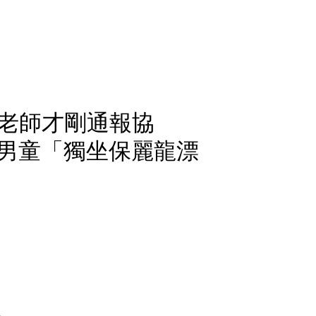
老師才剛通報協
1歲男童「獨坐保麗龍漂