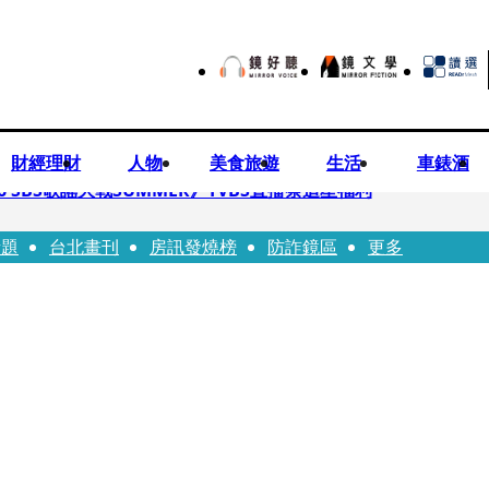
財經理財
人物
美食旅遊
生活
車錶酒
 SBS歌謠大戰SUMMER》TVBS直播祭追星福利
話題
台北畫刊
房訊發燒榜
防詐鏡區
更多
任李文詳接掌兆基屋管2天就喊撤出！
持斷掃把戳女代課老師眼睛大失血近失明