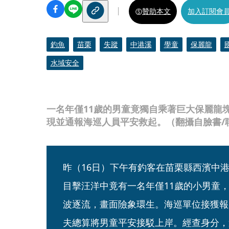
贊助本文
加入訂閱會
釣魚
苗栗
失蹤
中港溪
學童
保麗龍
水域安全
一名年僅11歲的男童竟獨自乘著巨大保麗龍
現並通報海巡人員平安救起。（翻攝自臉書/
昨（16日）下午有釣客在苗栗縣西濱中
目擊汪洋中竟有一名年僅11歲的小男童
波逐流，畫面險象環生。海巡單位接獲報
夫總算將男童平安接駁上岸。經查身分，