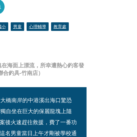
員
國小
男童
心理輔導
教育處
塊在海面上漂流，所幸遭熱心釣客發
聯合釣具-竹南店）
港大橋南岸的中港溪出海口驚恐
，獨自坐在巨大的保麗龍塊上隨
案後火速趕往救援，費了一番功
這名男童當日上午才剛被學校通