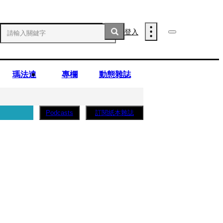
登入
瑪法達
專欄
動態雜誌
訂閱紙本雜誌
Podcasts