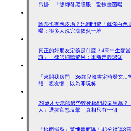
吊掛 「雙腳發黑腫脹」驚悚畫面曝
陰蒂也有包皮垢？她翻開驚「藏滿白色
曝：很多人洗完澡依然一堆
真正的好朋友定義是什麼？4高中生麥
誼」 律師細聽驚呆：重新定義認知
「來開我房門」36歲兒臉書定時發文..
體 親友慟：以為開玩笑
29歲才女老師過勞猝死揭開校園黑幕？
人」遭拔官怒反擊：真相只有一個
「地面撕裂」驚悚畫面曝！40分鐘連8震狂