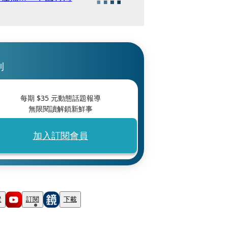
刊
每期 $
35
元動態話題報導
無限閱讀解鎖新鮮事
加入訂閱會員
蹤
訂閱
下載