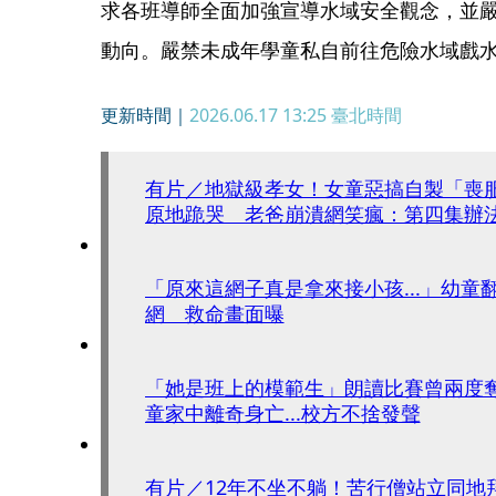
求各班導師全面加強宣導水域安全觀念，並
動向。嚴禁未成年學童私自前往危險水域戲
更新時間｜
2026.06.17 13:25
臺北時間
有片／地獄級孝女！女童惡搞自製「喪
原地跪哭 老爸崩潰網笑瘋：第四集辦
「原來這網子真是拿來接小孩...」幼童
網 救命畫面曝
「她是班上的模範生」朗讀比賽曾兩度奪
童家中離奇身亡...校方不捨發聲
有片／12年不坐不躺！苦行僧站立同地拜