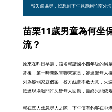
報失蹤協尋，沒想到下午竟跑到竹南外海
苗栗11歲男童為何坐
流？
原來在昨日早晨，該名就讀國小四年級的男
常後，第一時間致電聯繫家長，卻遲遲無人
列為脆弱家庭個案，校方絲毫不敢大意，火
抵達現場敲門許久皆無人回應，最終只能依
就在眾人焦急尋人之際，下午便有釣客在中