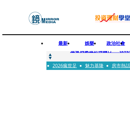
最新
娛樂
政治社會
快訊
邊看偶像邊拚韓國行 《2026
2026瘋世足
快訊
魅力基隆
房市熱
代誌大條火急跳船？ 宏碁派
快訊
一句「請回去坐好」 特教生