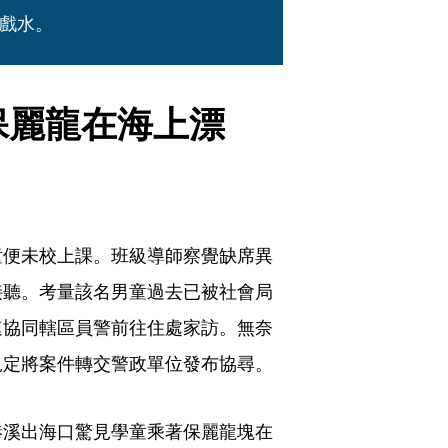
戲水。
保麗龍在海上漂
童便未校上課。班級導師察覺缺席異
接聽。考量該名男童過去已被社會局
速協同轄區員警前往住處家訪。無奈
規定將案件轉交警政單位發布協尋。
港溪出海口驚見學童乘著保麗龍塊在