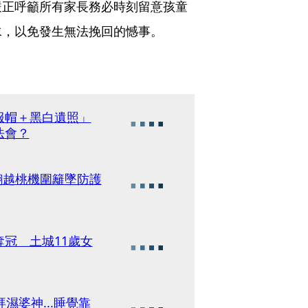
嚴正呼籲所有家長務必時刻留意孩童
水，以免發生無法挽回的憾事。
服帽＋黑白遺照」
法會？
翻越桃機圍籬墜防護
冠 土城11歲女
濕婆神...睡覺靠