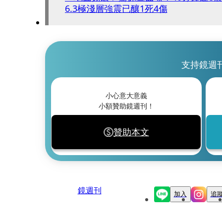
6.3極淺層強震已釀1死4傷
支持鏡週
小心意大意義
小額贊助鏡週刊！
贊助本文
鏡週刊
加入
追