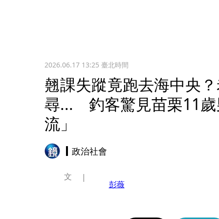
2026.06.17 13:25
臺北時間
翹課失蹤竟跑去海中央？
尋... 釣客驚見苗栗1
流」
政治社會
文
彭薇