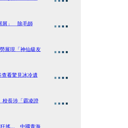
屑屑」 除毛師
當勞展現「神仙級友
.爸查看驚見冰冷遺
 校長涉「霸凌證
搖... 中國青海