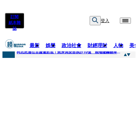
訂閱
登入
紙本雜
誌
最新
娛樂
政治社會
財經理財
人物
美
快訊
柯志恩過往言論遭起底！慈濟買疫苗挨詐10億 賴瑞隆轟翻車：應為當年錯誤道歉
快訊
善款不是私房錢！慈濟採購疫苗被騙10億沒報案遭炎上 基金會緊急說明
快訊
王凱靈堂遺照曝！選用3年前「白衣燦笑照」背後故事洋蔥超大顆... 70歲媽媽打破禁忌送愛子