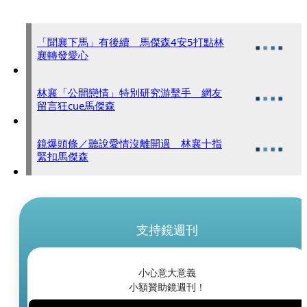
「聞襄下馬」有後續 馬傑森4安5打點林
襄轉發愛心
林襄「公開戀情」特別研究游擊手 網友
留言狂cue馬傑森
鏡爆頭條／聽說愛情沒離開過 林襄十指
緊扣馬傑森
支持鏡週刊
小心意大意義
小額贊助鏡週刊！