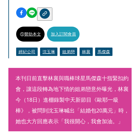
贊助本文
加入訂閱會員
經紀公司
沈玉琳
姐弟戀
林襄
馬傑森
本刊日前直擊林襄與職棒球星馬傑森十指緊扣約
會，讓這段轉為地下情的姐弟戀意外曝光，林襄
今（18日）進棚錄製中天新節目《歐耶一級
棒》，被問到沈玉琳喊出「結婚包20萬元」時，
她也大方回應表示「我很開心，我會加油。」