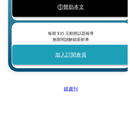
贊助本文
每期 $
35
元動態話題報導
無限閱讀解鎖新鮮事
加入訂閱會員
鏡週刊