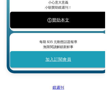
小心意大意義
小額贊助鏡週刊！
贊助本文
每期 $
35
元動態話題報導
無限閱讀解鎖新鮮事
加入訂閱會員
鏡週刊