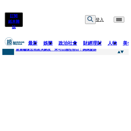
訂閱
登入
紙本雜
誌
最新
娛樂
政治社會
財經理財
人物
美
快訊
凌晨曬懷念照惹哭網友 米可白感性告白：媽媽愛妳
快訊
酸民質疑民進黨「是不是有她裸照？」 黃智賢3點回嗆獲網友讚爆
快訊
姜厚任「老牛找到嫩草」再談小24歲女友 揭七世情緣駁拐坑、暈船破財