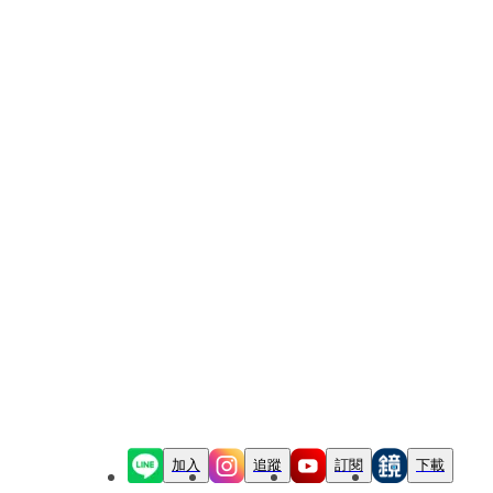
加入
追蹤
訂閱
下載