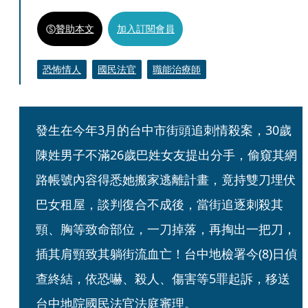
贊助本文
加入訂閱會員
恐怖情人
國民法官
職能治療師
發生在今年3月的台中市街頭追刺情殺案，30歲
陳姓男子不滿26歲巴姓女友提出分手，偷窺其網
路帳號內容得悉她搬家逃離計畫，竟持雙刀埋伏
巴女租屋，談判復合不成後，當街追逐刺殺其
頸、胸等致命部位，一刀掉落，再掏出一把刀，
插其肩頸致其躺街流血亡！台中地檢署今(8)日偵
查終結，依恐嚇、殺人、傷害等5罪起訴，移送
台中地院國民法官法庭審理。