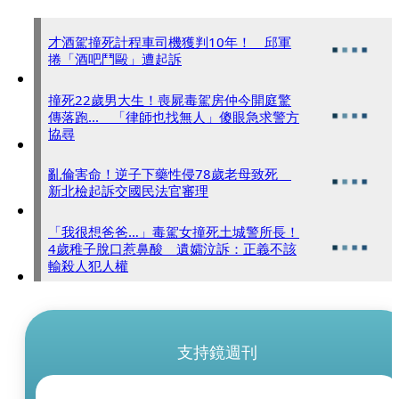
才酒駕撞死計程車司機獲判10年！ 邱軍
捲「酒吧鬥毆」遭起訴
撞死22歲男大生！喪屍毒駕房仲今開庭驚
傳落跑... 「律師也找無人」傻眼急求警方
協尋
亂倫害命！逆子下藥性侵78歲老母致死
新北檢起訴交國民法官審理
「我很想爸爸…」毒駕女撞死土城警所長！
4歲稚子脫口惹鼻酸 遺孀泣訴：正義不該
輸殺人犯人權
支持鏡週刊