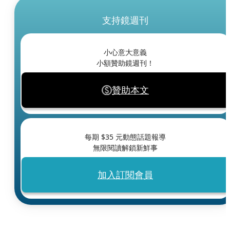
支持鏡週刊
小心意大意義
小額贊助鏡週刊！
贊助本文
每期 $
35
元動態話題報導
無限閱讀解鎖新鮮事
加入訂閱會員