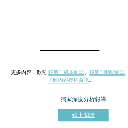
更多內容，歡迎
鏡週刊紙本雜誌
、
鏡週刊動態雜誌
了解內容授權資訊
。
獨家深度分析報導
線上閱讀