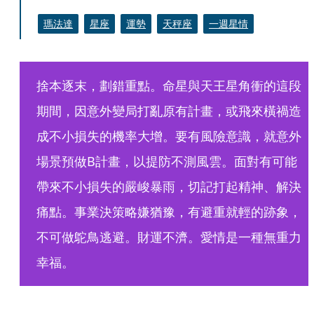
瑪法達
星座
運勢
天秤座
一週星情
捨本逐末，劃錯重點。命星與天王星角衝的這段
期間，因意外變局打亂原有計畫，或飛來橫禍造
成不小損失的機率大增。要有風險意識，就意外
場景預做B計畫，以提防不測風雲。面對有可能
帶來不小損失的嚴峻暴雨，切記打起精神、解決
痛點。事業決策略嫌猶豫，有避重就輕的跡象，
不可做鴕鳥逃避。財運不濟。愛情是一種無重力
幸福。