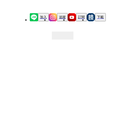
加入
追蹤
訂閱
下載
最新文章