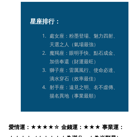
星座排行：
處女座：粉墨登場、魅力四射、
天選之人（氣場最強）
魔羯座：眼明手快、點石成金、
加倍奉還（財運最旺）
獅子座：雷厲風行、使命必達、
滴水穿石（效率最佳）
射手座：遠見之明、名不虛傳、
揚名異地（事業最順）
愛情運：★★★★☆ 金錢運：★★★ 事業運：