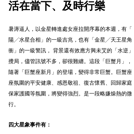
活在當下、及時行樂
暑溽逼人，以金星轉進處女座拉開序幕的本週，有「
陽╱水星合相」的一級吉兆，也有「金星╱天王星角
衝」的一級警訊， 背景還有效應方興未艾的「水逆」
攪局，儘管訊號不多，卻很難纏。這段「巨蟹月」，
隨著「巨蟹座新月」的登場，變得非常巨蟹。巨蟹座
座氛圍的平安健康、感恩敬祖、復古懷舊、回歸家庭
保家護國等氛圍，將變得強烈。是一段略嫌燥熱的微
行。
四大星象事件有：