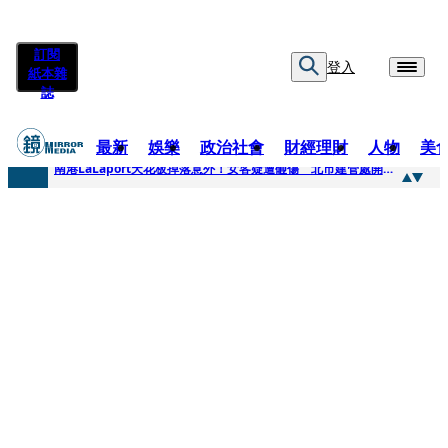
訂閱
登入
紙本雜
誌
最新
娛樂
政治社會
財經理財
人物
美
快訊
南港LaLaport天花板掉落意外！女客疑遭砸傷 北市建管處開罰30萬
快訊
川普又出招！多晶矽產品課15%關稅12月生效 經濟部回應了
快訊
美伊衝突要注意！ 台塑四寶7月營收齊揚股價抗跌