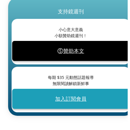
支持鏡週刊
小心意大意義
小額贊助鏡週刊！
贊助本文
每期 $
35
元動態話題報導
無限閱讀解鎖新鮮事
加入訂閱會員