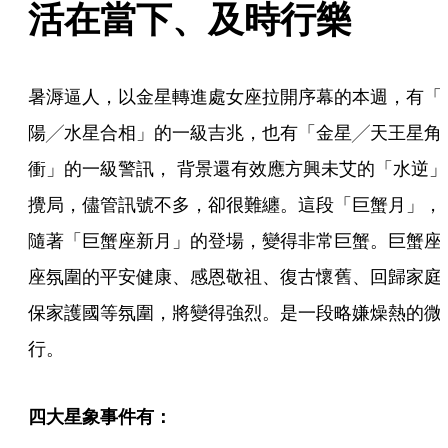
活在當下、及時行樂
暑溽逼人，以金星轉進處女座拉開序幕的本週，有「
陽╱水星合相」的一級吉兆，也有「金星╱天王星角
衝」的一級警訊， 背景還有效應方興未艾的「水逆」
攪局，儘管訊號不多，卻很難纏。這段「巨蟹月」，
隨著「巨蟹座新月」的登場，變得非常巨蟹。巨蟹座
座氛圍的平安健康、感恩敬祖、復古懷舊、回歸家庭
保家護國等氛圍，將變得強烈。是一段略嫌燥熱的微
行。
四大星象事件有：