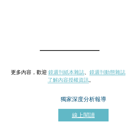
更多內容，歡迎
鏡週刊紙本雜誌
、
鏡週刊動態雜誌
了解內容授權資訊
。
獨家深度分析報導
線上閱讀