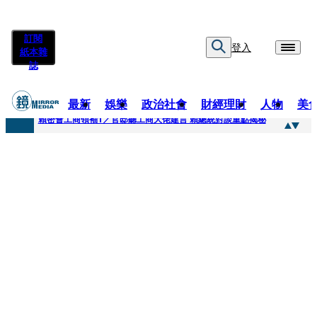
訂閱
登入
紙本雜
誌
最新
娛樂
政治社會
財經理財
人物
美
快訊
賴密會工商領袖1／官邸聽工商大佬建言 賴總統對談重點揭秘
快訊
台中女師遭特教生刺傷右眼恐失明 工會籲檢討校安破口：老師不是肉身盾牌
快訊
姜厚任女友用舊姓嫁過人 交往「農業處前夫」3個月就閃婚