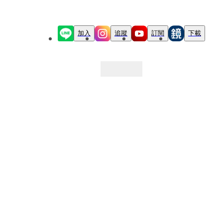
加入
追蹤
訂閱
下載
最新文章