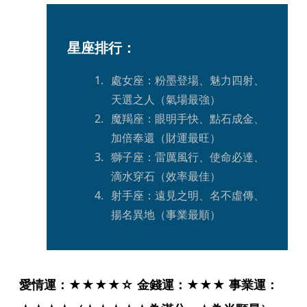
星座排行：
處女座：粉墨登場、魅力四射、
天選之人（氣場最強）
魔羯座：眼明手快、點石成金、
加倍奉還（財運最旺）
獅子座：雷厲風行、使命必達、
滴水穿石（效率最佳）
射手座：遠見之明、名不虛傳、
揚名異地（事業最順）
愛情運：★★★★☆ 金錢運：★★★ 事業運：