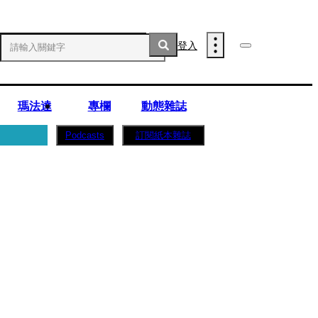
登入
瑪法達
專欄
動態雜誌
訂閱紙本雜誌
Podcasts