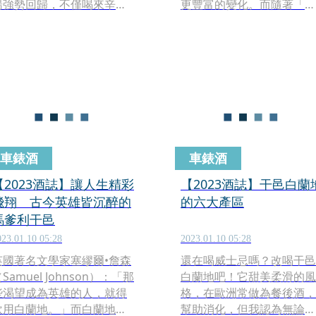
湯強勢回歸，不僅喝來辛辣
更豐富的變化。而隨著「蘇
夠味，裡頭的雞腿肉還有先
格蘭威士忌協會」於2019
香煎過。這次更推出少見的
放寬法規，讓品牌可以大膽
雞松阪肉讓客人嘗鮮，主食
進行各種創意與實驗，帶領
還能升級成特製嘉義雞肉
蘇格蘭威士忌進入全新世
飯，至於味道像不像？往下
代。
看就知道了。
車錶酒
車錶酒
【2023酒誌】讓人生精彩
【2023酒誌】干邑白蘭
飛翔 古今英雄皆沉醉的
的六大產區
馬爹利干邑
023.01.10 05:28
2023.01.10 05:28
英國著名文學家塞繆爾•詹森
還在喝威士忌嗎？改喝干邑
Samuel Johnson）：「那
白蘭地吧！它甜美柔滑的風
些渴望成為英雄的人，就得
格，在歐洲常做為餐後酒，
飲用白蘭地。」而白蘭地中
幫助消化，但我認為無論是