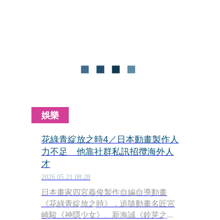
外傳與衍生作品，影響力遍及歐洲各
地。這本暢銷900萬冊的國民級奇幻漫
畫《勇者傳奇》，首度登上大銀幕，耗
資1800萬歐元、歷時7年打造的動畫鉅
作。
娛樂
花綠青綻放之時4／日本動畫製作人
力不足 他靠社群私訊招攬海外人
才
2026.05.21 08:28
日本畫家四宮義俊製作自編自導動畫
《花綠青綻放之時》，追隨動畫名匠宮
崎駿《神隱少女》、新海誠《鈴芽之