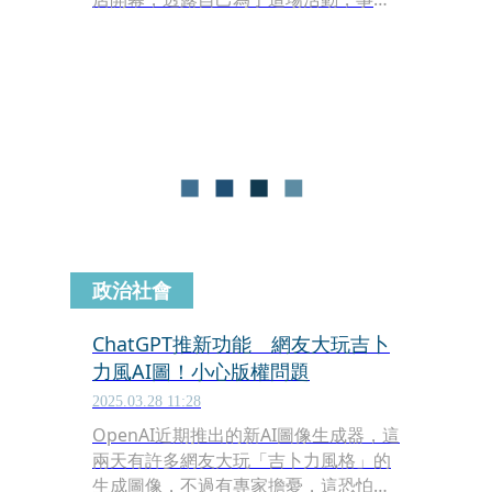
特別去店上試裝，最後選中皮衣，「覺
得穿起來會很好看。」沒想到遇上台北
29度高溫，現場擠滿粉絲和媒體，讓李
鍾碩秒變汗味戰士。雖然熱得煎熬，他
不忘貼心反問：「各位是不是也很熱
呢？媒體朋友都還好嗎？」遮摸會說
話，難怪是全天下男友公敵，你各位還
不趕快學起來？（戳太陽穴）
政治社會
ChatGPT推新功能 網友大玩吉卜
力風AI圖！小心版權問題
2025.03.28 11:28
OpenAI近期推出的新AI圖像生成器，這
兩天有許多網友大玩「吉卜力風格」的
生成圖像，不過有專家擔憂，這恐怕會