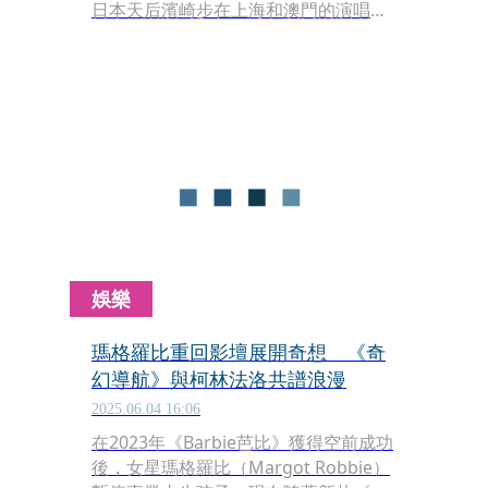
日本天后濱崎步在上海和澳門的演唱會
取消後，原本預計在中國廣東省廣州市
盛大登場的「吉卜力工作室與宮崎駿導
演作品主題展」也確定延期。
娛樂
瑪格羅比重回影壇展開奇想 《奇
幻導航》與柯林法洛共譜浪漫
2025.06.04 16:06
在2023年《Barbie芭比》獲得空前成功
後，女星瑪格羅比（Margot Robbie）