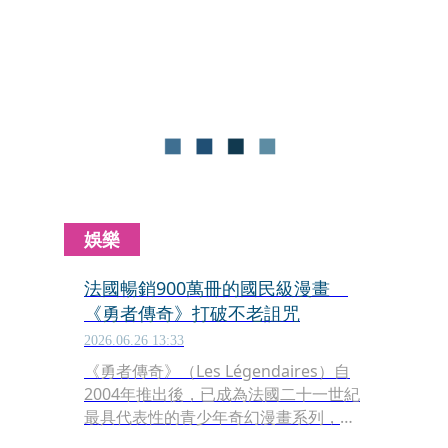
視覺系始祖走完傳奇一生。
娛樂
法國暢銷900萬冊的國民級漫畫
《勇者傳奇》打破不老詛咒
2026.06.26 13:33
《勇者傳奇》（Les Légendaires）自
2004年推出後，已成為法國二十一世紀
最具代表性的青少年奇幻漫畫系列，不
但長年穩居漫畫暢銷榜，更發展出多部