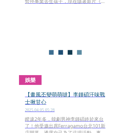
暫停事業去生孩子，現在隨著新片《奇
幻導航》（A Big Bold Beautiful
Journey）重返影壇，並與柯林法洛
（Colin Farrell）一起展開探索浪漫的
人生歷險。
娛樂
【畫風丕變萌萌噠】李鍾碩汗味戰
士揪甘心
2025.04.05 05:28
睽違2年多，韓劇男神李鍾碩終於來台
了！他受邀出席Ferragamo台北101新
店開幕，透露自己為了這場活動，事前