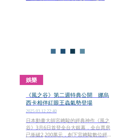
引發版權問題與疑慮。
娛樂
《風之谷》第二週特典公開 娜烏
西卡相伴紅眼王蟲氣勢登場
2025.03.12 22:40
日本動畫大師宮﨑駿的經典神作《風之
谷》3月6日首登全台大銀幕，全台票房
已衝破2,200萬元，創下宮﨑駿數位經典