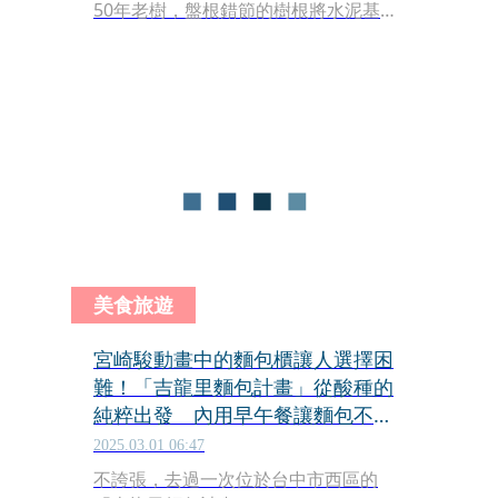
50年老樹，盤根錯節的樹根將水泥基柱
緊緊包覆，彷彿漂浮於空中，讓她聯想
到日本動畫大師宮崎駿的名作《天空之
城》中的「拉普達」。照片一曝光，迅
速吸引逾250萬人次瀏覽，甚至引發大
批日本網友熱烈討論，直呼：「有拉普
達的味道！」
美食旅遊
宮崎駿動畫中的麵包櫃讓人選擇困
難！「吉龍里麵包計畫」從酸種的
純粹出發 內用早午餐讓麵包不受
限
2025.03.01 06:47
不誇張，去過一次位於台中市西區的