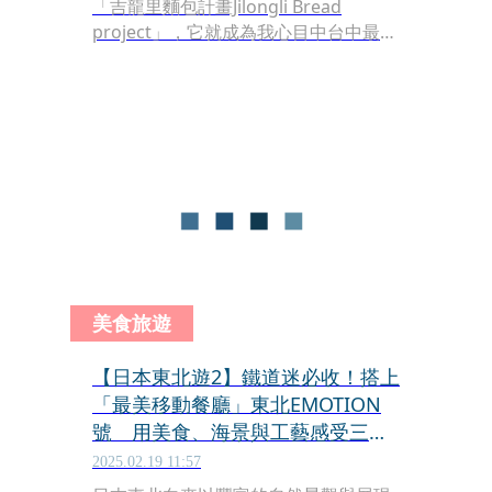
「吉龍里麵包計畫Jilongli Bread
project」，它就成為我心目中台中最棒
麵包店。吉龍里麵包計畫一週只開4
天，除了外帶麵包，也提供內用，透過
負責人的巧手，讓麵包不設限，成為料
理上桌。
美食旅遊
【日本東北遊2】鐵道迷必收！搭上
「最美移動餐廳」東北EMOTION
號 用美食、海景與工藝感受三陸
海岸風光
2025.02.19 11:57