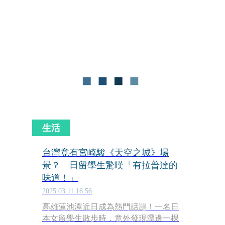
電影開片票房新高。不少影迷爭相收藏
裱框台灣限定海報「限量版王蟲圖
鑑」，現象級熱潮被網友笑稱「王蟲海
報踏平裱框店」！不少吉卜力迷敲碗想
要再收一隻紅眼款王蟲，片商今（12
日）揭曉《風之谷》第二週特典為「宮
﨑駿手繪經典版」A3海報，娜烏西卡相
伴紅眼王蟲氣勢登場，採精美雙面印
刷，影迷必收。
生活
台灣竟有宮崎駿《天空之城》場
景？ 日留學生驚嘆「有拉普達的
味道！」
2025.03.11 16:56
高雄蓮池潭近日成為熱門話題！一名日
本女留學生散步時，意外發現潭邊一棵