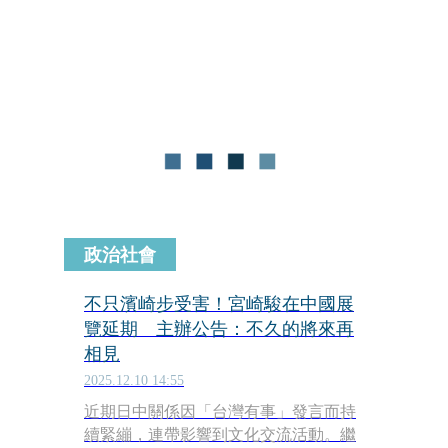
旅》腳步，入圍今年柏林影展主競賽單
元。電影企劃2022年受到《平家物語》
《犬王》製作人竹內文惠青睞順利推
動，製作過程中，除加入了法國製作公
司外，四宮也親自海巡，上X（前
Twitter）聯繫合適的團隊人選。
政治社會
不只濱崎步受害！宮崎駿在中國展
覽延期 主辦公告：不久的將來再
相見
2025.12.10 14:55
近期日中關係因「台灣有事」發言而持
續緊繃，連帶影響到文化交流活動。繼