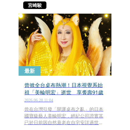
宮崎駿
最新
曾掀全台桌布熱潮！日本視覺系始
祖「美輪明宏」逝世 享耆壽91歲
2026.06.28 11:04
曾在台灣引發「開運桌布之亂」的日本
國寶級藝人美輪明宏，經紀公司證實其
已於日前因自然衰老在自宅安詳過世，
享耆壽91歲，這位橫跨音樂與影視界的