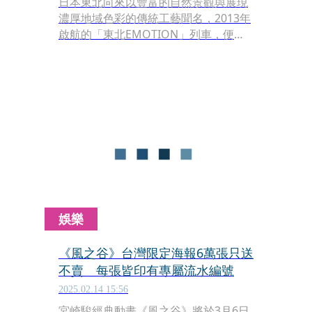
日本東北向來以豐富的自然景觀與展現
濃厚地域色彩的傳統工藝聞名，2013年
啟航的「東北EMOTION」列車，便是
融合這兩大特色的觀光列車。這輛僅有
3節車廂的列車，穿梭於青森的八戶站
與岩手的久慈站之間，由日本知名設計
師奧山清行擔綱設計，被譽為「最美的
移動餐廳」，讓旅客在短短2小時的旅
程中，盡情享受以在地食材烹製的美
食，同時飽覽三陸海岸的壯麗風光。
娛樂
《風之谷》台灣限定海報6萬張只送
不賣 每張皆印有專屬流水編號
2025.02.14 15:56
宮崎駿經典動畫《風之谷》將於3月6日