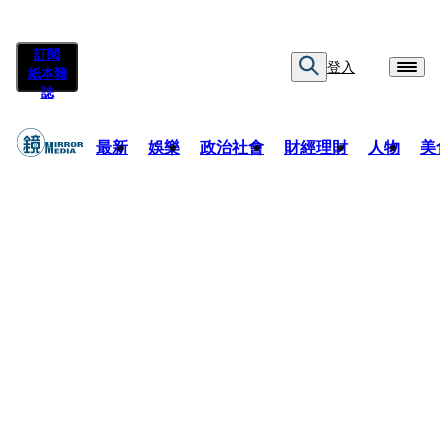
訂閱
登入
紙本雜
誌
最新
娛樂
政治社會
財經理財
人物
美