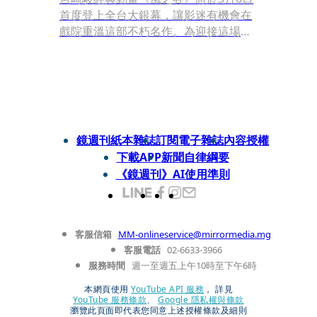
首度登上全台大銀幕，讓影迷有機會在
戲院重溫這部不朽名作。為迎接這場盛
事，片商特別邀請金獎設計師方序中與
知名插畫家董十行合作，推出全球獨家
的台灣限定海報「限量版王蟲圖鑑」。
這款海報以古代昆蟲圖鑑風格設計，特
別以刀模呈現破損邊緣，象徵時間流
逝，王蟲的眼睛則採用局部亮面處理，
鏡週刊紙本雜誌
訂閱電子雜誌
內容授權
呈現象徵和平的藍色玻璃質感。更巧妙
下載APP
新聞自律綱要
的是，娜烏西卡與狐松鼠迪多也現身其
《鏡週刊》AI使用準則
中，展現自由翱翔的風之谷精神。
客服信箱
MM-onlineservice@mirrormedia.mg
客服電話
02-6633-3966
服務時間
週一至週五上午10時至下午6時
本網頁使用
YouTube API 服務
， 詳見
YouTube 服務條款
、
Google 隱私權與條款
瀏覽此頁面即代表您同意上述授權條款及細則