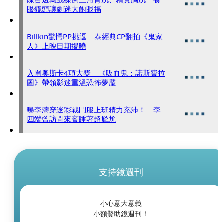
眼鏡頭讓劇迷大飽眼福
Billkin驚愕PP挑逗 泰經典CP翻拍《鬼家
人》上映日期揭曉
入圍奧斯卡4項大獎 《吸血鬼：諾斯費拉
圖》帶領影迷重溫恐怖夢魘
曝李濤穿迷彩戰鬥服上班精力充沛！ 李
四端曾訪問來賓睡著超尷尬
支持鏡週刊
小心意大意義
小額贊助鏡週刊！