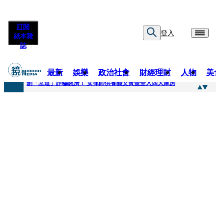
訂閱
登入
紙本雜
誌
最新
娛樂
政治社會
財經理財
人物
美
快訊
創「互道」詐騙慈濟！ 女律師供養義父黃金全入四大庫房
快訊
前時力黨魁表態「反對刪公視預算」 盼在野三思：改凍結處理受質疑項目
快訊
六強片齊聚桃影 小薰《祖先鬼》回桃影娘家 《長安的荔枝》桃影加映一票難求