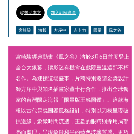
贊助本文
加入訂閱會員
宮崎駿
海報
方序中
吉卜力
限量
風之谷
宮崎駿經典動畫《風之谷》將於3月6日首度登上
全台大銀幕，讓影迷有機會在戲院重溫這部不朽
名作。為迎接這場盛事，片商特別邀請金獎設計
師方序中與知名插畫家董十行合作，推出全球獨
家的台灣限定海報「限量版王蟲圖鑑」。這款海
報以古代昆蟲圖鑑風格設計，特別以刀模呈現破
損邊緣，象徵時間流逝，王蟲的眼睛則採用局部
亮面處理，呈現象徵和平的藍色玻璃質感。更巧