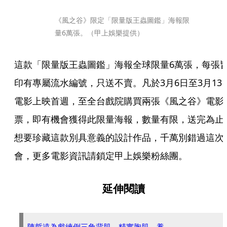
《風之谷》限定「限量版王蟲圖鑑」海報限
量6萬張。（甲上娛樂提供）
這款「限量版王蟲圖鑑」海報全球限量6萬張，每張
印有專屬流水編號，只送不賣。凡於3月6日至3月13
電影上映首週，至全台戲院購買兩張《風之谷》電影
票，即有機會獲得此限量海報，數量有限，送完為止
想要珍藏這款別具意義的設計作品，千萬別錯過這次
會，更多電影資訊請鎖定甲上娛樂粉絲團。
延伸閱讀
陳哲遠為戲練倒三角背肌、精實胸肌 養