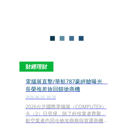
文求救，詢問大家的飛機餐喜好。這篇
貼文成功吸引大量網友討論，意外讓星
宇航空成為飛機餐界的高人氣指標。
財經理財
電腦展直擊/華航787豪經艙曝光
長榮推差旅回饋搶商機
2026.06.02 18:59
2026台北國際電腦展（COMPUTEX）
今（2）日登場，除了科技業者齊聚，
航空業者也同步搶攻商務與貨運商機。
其中，中華航空首度參與COMPUTEX，
並搶先公開全新波音787豪華經濟艙座