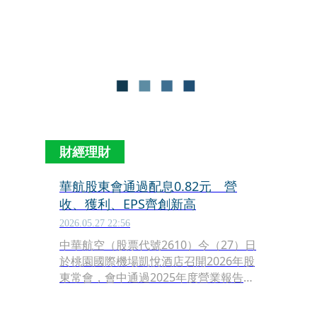
椅設計，成為展場焦點之一；長榮航空
則主打企業差旅市場與北美航線布局，
兩大國籍航空同步強化AI浪潮下的運輸
需求。
財經理財
華航股東會通過配息0.82元 營
收、獲利、EPS齊創新高
2026.05.27 22:56
中華航空（股票代號2610）今（27）日
於桃園國際機場凱悅酒店召開2026年股
東常會，會中通過2025年度營業報告書
及財務報表，並決議每股配發現金股利
0.82元。面對全球航空市場競爭、地緣