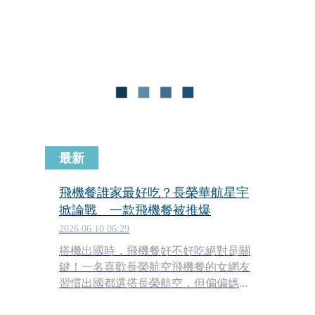
型，長榮航空則說，部分往返日本航班
時間可能異動，建議旅客前往機場前預
先查閱「航班到離動」。
最新
飛機餐誰家最好吃？長榮華航星宇
掀論戰 一款飛機餐被推爆
2026.06.10 06:29
搭機出國時，飛機餐好不好吃絕對是關
鍵！一名喜歡長榮航空飛機餐的女網友
習慣出國都選搭長榮航空，但偏偏媽媽
卻是華航的忠實粉絲，讓她趕緊上網發