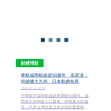
於飛航安全考量，主動向塔台申請暫緩
降落，改在空中盤旋一圈後再重新進
場。相關塔台通話內容曝光後，引發網
友熱議，不少人稱讚機師將飛安擺在首
位，展現高度專業。
財經理財
華航福岡航線迎50週年 高星潢：
持續擴大九州、日本航網布局
2026.07.15 20:57
中華航空福岡航線迎來開航50週年，福
岡為九州地區人口最多、規模最大的城
市，也是台灣往返日本九州的重要航