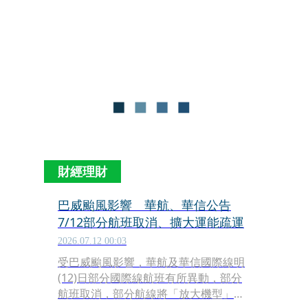
點。華航目前每周提供桃園、高雄往返
福岡22班航班，加上熊本、鹿兒島航
線，每周共有36班飛航九州，串聯九州
北、中、南部主要城市。
財經理財
巴威颱風影響 華航、華信公告
7/12部分航班取消、擴大運能疏運
2026.07.12 00:03
受巴威颱風影響，華航及華信國際線明
(12)日部分國際線航班有所異動，部分
航班取消，部分航線將「放大機型」增