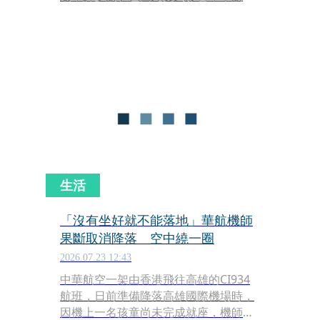
天宣布，持8月5日前返熊本機票，訂位
更改至福岡或鹿兒島14天內的航班或退
票將免收手續費，另外，提供航空運輸
資源，將免費載運賑災物資至8月底。
生活
「沒有坐好就不能落地」華航機師
果斷取消降落 空中繞一圈
2026.07.23 12:43
中華航空一架由香港飛往高雄的CI934
航班，日前準備降落高雄國際機場時，
因機上一名孩童尚未完成就座，機師基