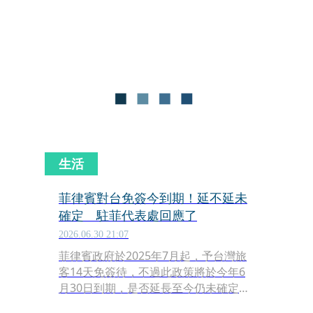
8日晚間宣布，明、後天部分航班將進
行調整，提醒旅客提前確認最新航班資
訊。
生活
菲律賓對台免簽今到期！延不延未
確定 駐菲代表處回應了
2026.06.30 21:07
菲律賓政府於2025年7月起，予台灣旅
客14天免簽待，不過此政策將於今年6
月30日到期，是否延長至今仍未確定，
讓許多準備出國的台灣旅客百感交集。