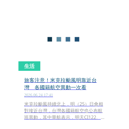
由於目前沒有確定免簽延期，但有消息
人士指出，華航、長榮及星宇明（1）
日開始前往菲律賓的國人依規定需要看
簽證。根據《中央社》最新報導，駐菲
代表處回應，菲律賓移民局已通知各機
場相關單位，並與台灣移民署聯繫，台
灣民眾明天仍可以免簽入境菲律賓。
生活
旅客注意！米克拉颱風明靠近台
灣 各國籍航空異動一次看
2026.06.24 17:41
米克拉颱風持續北上，明（25）日會相
對接近台灣，台灣各國籍航空也公布航
班異動，其中華航表示，明天CI122、
CI123桃園往返沖繩航班提前及放大機