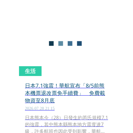
應用於保險理賠、差旅報帳或哩程補登
的憑證，隨著國內各主要航空公司相繼
調升價格，宣告進入200元時代，僅剩
少數業者維持原價。
生活
日本7.1強震！華航宣布「8/5前熊
本機票退改票免手續費」 免費載
物資至8月底
2026.07.28 21:15
日本熊本今（28）日發生約芮氏規模7.1
的強震，其中熊本縣熊本地方震度達7
級，許多航班也因此受到影響，華航今