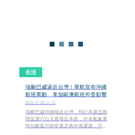
20檔個股，也將順延一天辦理。
生活
強颱巴威逼近台灣！華航宣布沖繩
航班異動 美加歐澳航班也受影響
2026.07.08 21:55
強颱巴威持續接近台灣，預計本週五晚
間至週六白天最接近本島，中央氣象署
預估颱風可能從東北角外海通過，不排
除登陸可能。受到颱風影響，中華航空