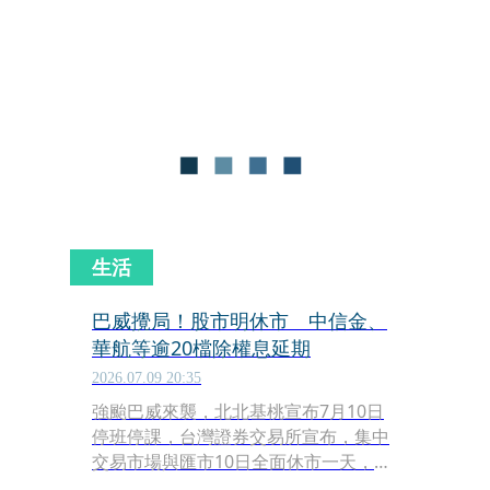
加載客量。
生活
巴威攪局！股市明休市 中信金、
華航等逾20檔除權息延期
2026.07.09 20:35
強颱巴威來襲，北北基桃宣布7月10日
停班停課，台灣證券交易所宣布，集中
交易市場與匯市10日全面休市一天，原
訂當天進行除權息的中信金、華航等逾