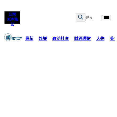
訂閱
登入
紙本雜
誌
最新
娛樂
政治社會
財經理財
人物
美