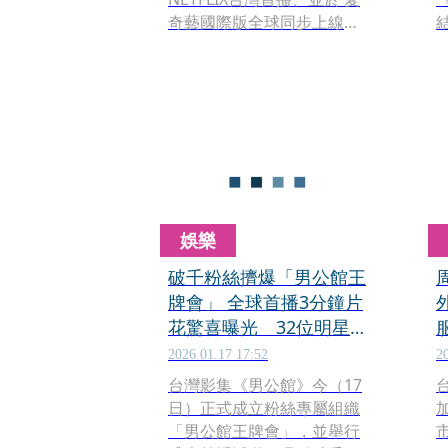
奇藝國際版全球同步上線
後，儘管評價兩極，不過張
立昂在劇中演出媽媽桑，表
現跳脫過去霸總形象，頗有
新鮮感，製作人陳奕對於網
路罵聲，苦笑說：「有人罵
表示有人看嘛！」
娛樂
破千粉絲擠爆「男公館王
牌會」 全球首播3分鐘片
花驚喜曝光 32位明星輪
番掀高潮
2026.01.17 17:52
2
台灣影集《男公館》今（17
日）正式成立粉絲專屬組織
「男公館王牌會」，並舉行
市