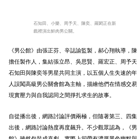
石知田、小樂、周予天、陳奕、羅閎正在新
戲裡演出鮮肉男公關。
《男公館》由張正芬、辛誌諭監製，郝心翔執導，陳
擔任製作人，集結張立昂、吳思賢、羅宏正、周予天
石知田與陳奕等男星共同主演，以五個人生失速的年
人誤闖高級男公關會館為主軸，描繪他們在情感交易
現實壓力與自我認同之間掙扎求生的故事。
自從播出後，網路討論評價兩極，但隨著第三、四集
出後，網路討論熱度再度飆升。不少觀眾認為，《男
館》雖然包裝成喜劇，實際上卻帶有濃厚黑色幽默與