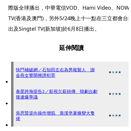
際版全球播出，中華電信VOD、Hami Video、NOW 
TV(香港及澳門)，另外5/24晚上十一點在三立都會台
出及Singtel TV(新加坡)於6月8日播出。
延伸閱讀
快門補破網／石知田左右為男複製人 謝
金燕女警開撩誘犯罪
泰星跨海提告2／影視欠薪頻傳 韓劇台劇
接連爆爭議
吳思賢逆向操作增肌 靠漢堡薯條變大隻
佬