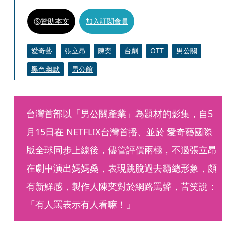
贊助本文
加入訂閱會員
愛奇藝
張立昂
陳奕
台劇
OTT
男公關
黑色幽默
男公館
台灣首部以「男公關產業」為題材的影集，自5
月15日在 NETFLIX台灣首播、並於 愛奇藝國際
版全球同步上線後，儘管評價兩極，不過張立昂
在劇中演出媽媽桑，表現跳脫過去霸總形象，頗
有新鮮感，製作人陳奕對於網路罵聲，苦笑說：
「有人罵表示有人看嘛！」