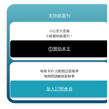
支持鏡週刊
小心意大意義
小額贊助鏡週刊！
贊助本文
每期 $
35
元動態話題報導
無限閱讀解鎖新鮮事
加入訂閱會員