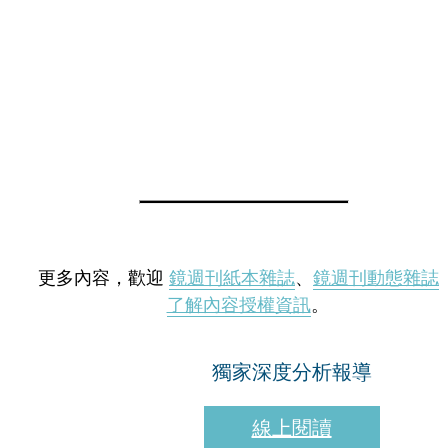
更多內容，歡迎
鏡週刊紙本雜誌
、
鏡週刊動態雜誌
了解內容授權資訊
。
獨家深度分析報導
線上閱讀