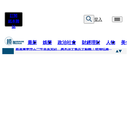
訂閱
登入
紙本雜
誌
最新
娛樂
政治社會
財經理財
人物
美
快訊
超速肇事停工一年首度受訪 廣末涼子被次子點醒！哽咽吐露：不再偽裝完美
快訊
暗黑界轉戰科技圈！前AV女優當工程師 接單「網站製作」
快訊
鼻酸畫面曝...獨居飼主猝逝！13愛犬伴屍多日未啃食 忠犬挨餓「死守遺體」警戒護主惹淚