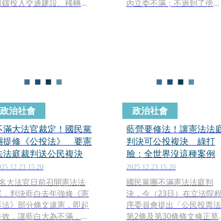
罰鍰投入交通建設、移轉投
內立委不滿；不過到了傍
票，已在立法院逕付二讀。
晚，國民黨團改口宣布，已
本週五，還要提「鞭刑」。
與黨中央達成共識，鞭刑打
鄭麗文說，還要提「重啟核
詐公投及核能公投都將於7
電」。
3日立法院院會提出並排入
程，與已完成排案的反廢死
公投，共同成為年底推動的
三大公投主軸。
政治社會
政治社會
不滿大法官裁定！國民黨
藍營要修法！讓憲法法
團提修《公投法》 要憲
判決可公投複決 綠打
法法庭裁判送公民複決
臉：全世界沒這種案例
025.12.23 15:20
2025.12.23 15:20
5名大法官日前召開憲法法
國民黨團不滿憲法法庭判
庭，判決藍白去年強修《憲
決，今（23日）在立法院
訴法》部分條文違憲，即起
序委員會提出「公民投票法
失效，讓藍白大為不滿，國
第2條及第30條條文修正草