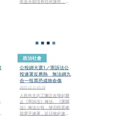
年至今卻沒有任何運作，甚
至一片空白，質疑中選會浪
費千萬公帑。對此，中選會
月
回應，全國性公民投票電子
議
連署系統2025年受理全國性
公民投票案4案，估計超過40
萬連署人次使用該系統完成
連署，連署期間系統運作情
形良好。
政治社會
庭
公投綁大選1／憲訴法公
投連署反應熱 無法綁九
合一投票恐成致命傷
2025.12.11 05:59
人民作主志工團正在發起廢
程
止《憲訴法》修法、《選罷
法》修法公投，號召民眾參
與電子連署，近日掀起連署