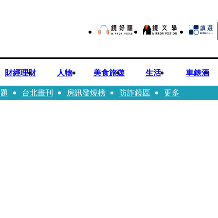
財經理財
人物
美食旅遊
生活
車錶酒
話題
台北畫刊
房訊發燒榜
防詐鏡區
更多