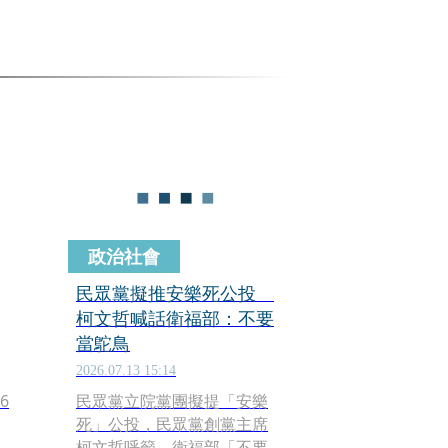
政治社會
民眾黨擬推安樂死公投
柯文哲喊話衛福部：不要
當鴕鳥
2026.07.13 15:14
6
民眾黨立院黨團擬提「安樂
死」公投，民眾黨創黨主席
柯文哲呼籲，衛福部「不要