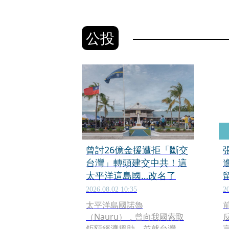
公投
曾討26億金援遭拒「斷交
台灣」轉頭建交中共！這
太平洋這島國…改名了
2026.08.02 10:35
2
太平洋島國諾魯
（Nauru），曾向我國索取
鉅額經濟援助，並就台灣、