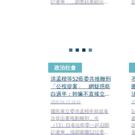
記者會」，調查結果顯示，
有73.3%受訪民眾同意用公投
方式推動鞭刑打擊詐騙。協
會理事長許良源表示，面對
重大詐騙犯罪，民眾認為涉
及重大公共利益與社會安全
的刑事政策，應該讓民意有
機會透過直接民主機制充分
表達。
政治社會
洪孟楷等52藍委共推鞭刑
「公投提案」 網疑惑藍
白過半：幹嘛不直接立
法？
2026.04.13 18:41
2
國民黨立委洪孟楷先前就多
次提出要推動鞭刑，今
（13）日多位藍委一起召開
記者會，強調黨團52位委員