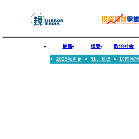
最新
娛樂
政治社會
2026瘋世足
魅力基隆
房市熱