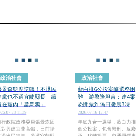
政治社會
政治社會
張景森態度逆轉！不退民
藍白推6公投案釀選務困
進黨也不選宜蘭縣長 續
難 游盈隆坦言：達4案
留在黨內「當烏鴉」
恐開票到隔日凌晨3時
026.07.28 11:39
2026.07.16 12:47
前行政院政務委員張景森因
年底九合一選舉，藍白力推
反對興建宜蘭高鐵，日前揚
個公投案，包含鞭刑、反廢
言退出民進黨、參選宜蘭縣
死、移轉投票、交通罰鍰專