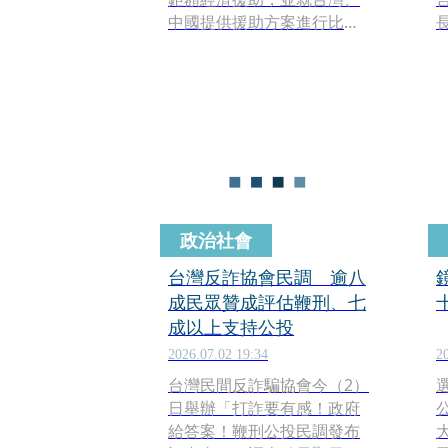
中國提供援助方案進行比
價，據悉，金額達26億遭
拒，2年前無預警宣布與台斷
交，轉向中國建交，近日諾
魯宣布，不經公投，直接更
改國名為「瑙埃羅共和國」
（Republic of Naoero）。
政治社會
台灣反詐協會民調 逾八
成民眾贊成評估鞭刑、七
成以上支持公投
2026.07.02 19:34
2
台灣民間反詐騙協會今（2）
日舉辦「打詐要有感！政府
給答案！鞭刑公投民調發布