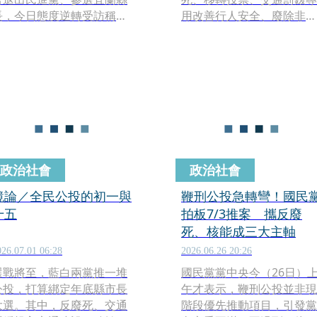
長，今日態度逆轉受訪稱，
用改善行人安全、廢除非核
會留在民進黨裡繼續「當烏
家園及安樂死公投，讓外界
鴉」，目前會「留黨察
憂心恐重演2018年選務亂
看」，也確定不會選宜蘭縣
象。對此，中選會主委游盈
長。
隆今日表示，若公投案達4
可能要開票到隔日凌晨2、
時。
政治社會
政治社會
鏡論／全民公投的初一與
鞭刑公投急轉彎！國民
十五
拍板7/3推案 攜反廢
死、核能成三大主軸
026.07.01 06:28
2026.06.26 20:26
選戰將至，藍白兩黨推一堆
國民黨黨中央今（26日）
公投，打算綁定年底縣市長
午才表示，鞭刑公投並非現
大選。其中，反廢死、交通
階段優先推動項目，引發黨