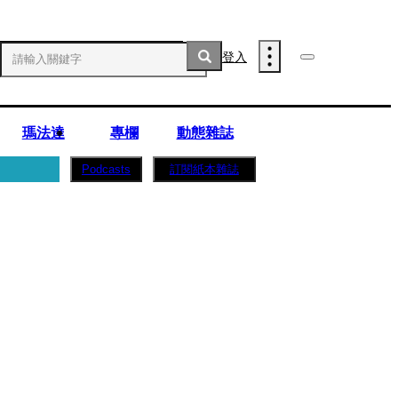
登入
瑪法達
專欄
動態雜誌
訂閱紙本雜誌
Podcasts