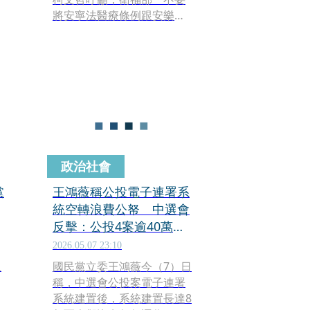
將安寧法醫療條例跟安樂死
當成是互相對立」，並以台
南患者為例，喊話政府「這
個是一個實際存在的問題，
案
所以不要當鴕鳥」。
3
政治社會
黨
王鴻薇稱公投電子連署系
統空轉浪費公帑 中選會
反擊：公投4案逾40萬人
使用
2026.05.07 23:10
上
國民黨立委王鴻薇今（7）日
稱，中選會公投案電子連署
系統建置後，系統建置長達8