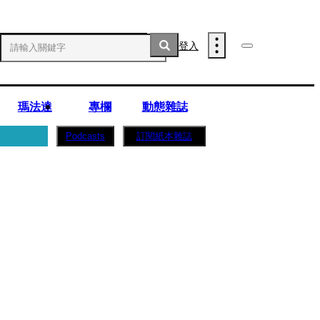
登入
瑪法達
專欄
動態雜誌
訂閱紙本雜誌
Podcasts