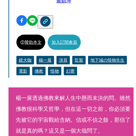
嚴鎮坤
贊助本文
加入訂閱會員
鏡大咖
楊一展
演員
監製
地下城の怪物先生
電影
佛教
怪物
幻覺
楊一展透過佛教來解人生中懸而未決的問。雖然
佛教很科學又哲學，但在這一切之前，你必須要
先被它的宇宙觀給含納。信或不信之餘，那信了
就是真的嗎？這又是一個大哉問了。