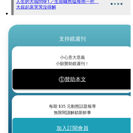
人生的大哉問呀1／生命驟然猛推他一把
大叔起床哭哭沒得解
支持鏡週刊
小心意大意義
小額贊助鏡週刊！
贊助本文
每期 $
35
元動態話題報導
無限閱讀解鎖新鮮事
加入訂閱會員