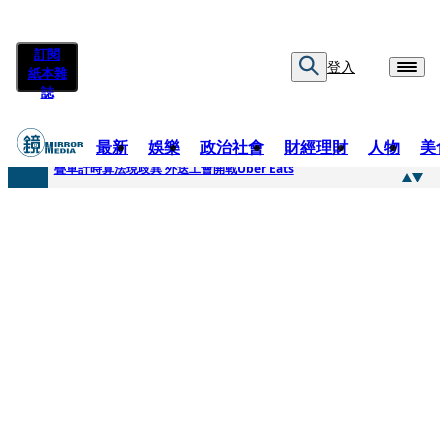
訂閱
登入
紙本雜
誌
最新
娛樂
政治社會
財經理財
人物
美
快訊
疊單計時算法現歧異 外送工會開戰Uber Eats
快訊
靚時尚／大丈夫當如是 Multifaceted Manhood
快訊
前時力黨魁表態「反對刪公視預算」 盼在野三思：改凍結處理受質疑項目