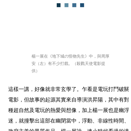
楊一展在《地下城の怪物先生》中，與周厚
安（左）有不少打戲。（殺戮天使電影提
供）
這樣一講，好像就非常玄學了。乍看是電玩打鬥破關
電影，但故事的起源其實來自導演洪昇陽，其中有對
種超自然及電玩的熱愛與想像，加上楊一展也是幽浮
迷，就撞擊出這部在幽閉當中，浮動、非線性時間、