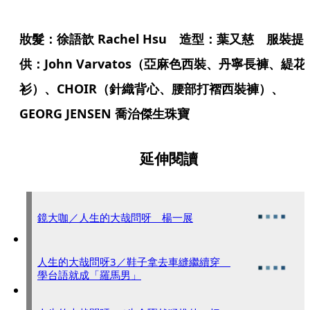
妝髮：徐語歆 Rachel Hsu 造型：葉又慈　服裝提
供：John Varvatos（亞麻色西裝、丹寧長褲、緹花
衫）、CHOIR（針織背心、腰部打褶西裝褲）、
GEORG JENSEN 喬治傑生珠寶
延伸閱讀
鏡大咖／人生的大哉問呀 楊一展
人生的大哉問呀3／鞋子拿去車縫繼續穿
學台語就成「羅馬男」