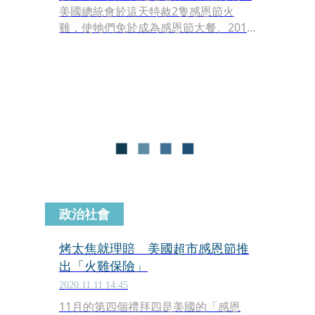
美國總統會於這天特赦2隻感恩節火
雞，使牠們免於成為感恩節大餐。2018
年感恩節，一隻名為「豌豆」（Peas）
的火雞在票選中擊敗另一隻火雞「胡蘿
蔔」（Carrot），總統川普（Donald
Trump）在儀式上揶揄胡蘿蔔拒絕承認
敗選、要求重新計票等。想不到他2年
前的言論與他現在的處境不謀而合，被
虧是給自己「神預言」。
政治社會
烤太焦就理賠 美國超市感恩節推
出「火雞保險」
2020.11.11 14:45
11月的第四個禮拜四是美國的「感恩