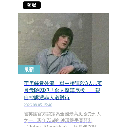
監獄
最新
牢房錄音外流！獄中接連殺3人...英
最危險囚犯「食人魔漢尼拔」 親
自控訴遭非人道對待
2026.08.05 15:46
被英國官方認定為全國最高風險受刑人
之一、現年73歲的連環殺手莫茲利
（Robert Maudsley），因長年在監獄