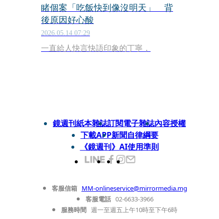
睹個案「吃飯快到像沒明天」 背
後原因好心酸
2026.05.14 07:29
一直給人快言快語印象的丁寧，
鏡週刊紙本雜誌
訂閱電子雜誌
內容授權
下載APP
新聞自律綱要
《鏡週刊》AI使用準則
客服信箱
MM-onlineservice@mirrormedia.mg
客服電話
02-6633-3966
服務時間
週一至週五上午10時至下午6時