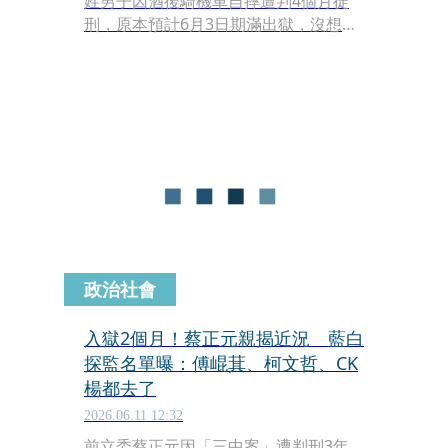
姓男子因酒後騎機車自摔遭判4個月徒
刑，原本預計6月3日期滿出獄，沒想到
在出獄前約3週，疑似與同舍房吳姓受
刑人發生衝突，遭對方重摔倒地，頭部
受到重創，送醫搶救近1個月後，於6月
9日宣告不治。檢警解剖後初步認定死
因為顱內出血創傷，全案朝傷害致死方
向偵辦。
政治社會
入獄2個月！蔡正元親揭近況 藍白
探監名單曝：傅崐萁、柯文哲、CK
楊都去了
2026.06.11 12:32
前立委蔡正元因「三中案」遭判刑3年