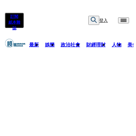
訂閱
登入
紙本雜
誌
最新
娛樂
政治社會
財經理財
人物
美