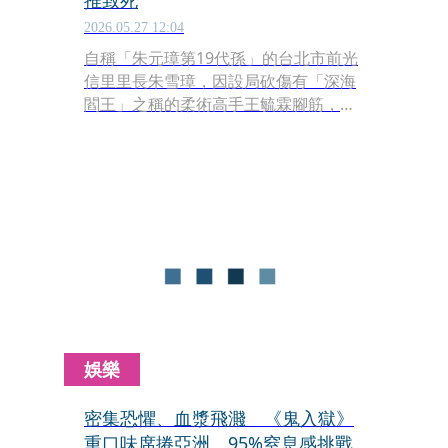
推致死
2026.05.27 12:04
自稱「朱元璋第19代孫」的台北市前光
信里里長朱雪璋，因設局砍傷有「深海
閻王」之稱的柔術高手王毓霖腳筋，被
法院判刑6年定讞，目前於台北監獄服
刑。不料，他近日又捲入獄中暴力案
件，涉嫌持助行器推倒張姓獄友，導致
對方頭部重創，經搶救逾1個月後仍不
治，桃園地檢署已依傷害致死罪將他起
訴。
娛樂
密集恐懼、血漿飛濺 《鬼入獄》
重口味席捲亞洲 95%窒息感挑戰