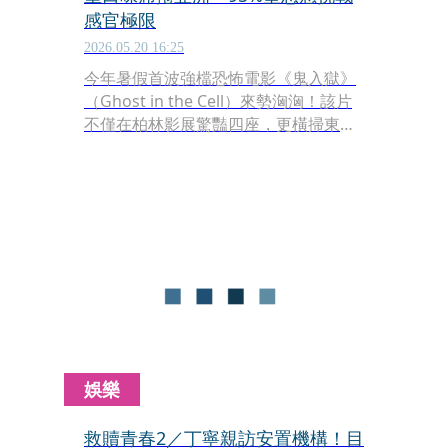
感官極限
2026.05.20 16:25
今年暑假首波強檔恐怖電影《鬼入獄》
（Ghost in the Cell）來勢洶洶！該片
不僅在柏林影展驚豔四座，更橫掃東南
亞票房，在印尼上映僅7天便突破百萬
觀影人次。日前官方公開正式預告與
「多眼怪臉」海報，驚悚視覺引爆全網
「密集恐懼症」。
娛樂
救贖青春2／丁寧親訪安置機構！目