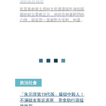
2026.06.02 09:05
民眾黨創黨主席柯文哲透露探監身陷囹
圄的前立委蔡正元，他坦言抱著慰問的
心情，卻反而一直被對方安慰，他還透
露蔡積極規劃新書，並告知對方「書寫
好了，請先給我看」。最後強調「我們
或許會被限制自由，但意志不會被消
滅。絕不屈服，絕不投降。」
政治社會
「朱元璋第19代孫」爆獄中殺人！
不滿獄友靠近床尾 竟拿助行器猛