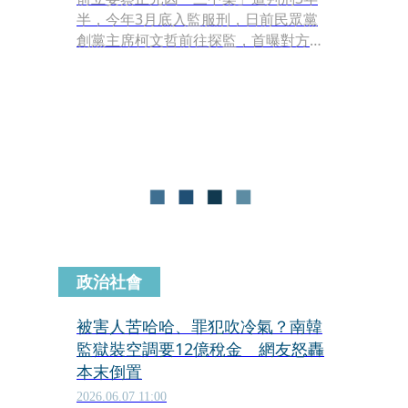
半，今年3月底入監服刑，日前民眾黨
創黨主席柯文哲前往探監，首曝對方近
況，蔡正規劃新書。今日蔡正元首度自
己透露現況，表示有許多政壇大咖如立
法院長韓國瑜、國民黨立院黨團總召傅
崐萁等前往探監，對此相當感謝。
政治社會
被害人苦哈哈、罪犯吹冷氣？南韓
監獄裝空調要12億稅金 網友怒轟
本末倒置
2026.06.07 11:00