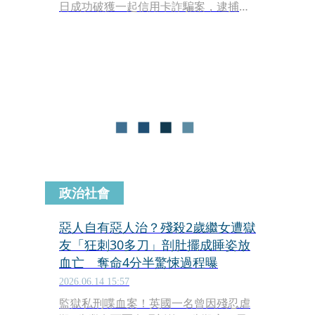
日成功破獲一起信用卡詐騙案，逮捕了
1名28歲的台灣籍男子以及2名24歲的新
加坡籍同夥。這名台籍男子被境外詐騙
機房吸收擔任「車手」，大膽在星國境
內利用手機非法綁定被害人的信用卡資
料，隨後前往實體零售商店，以NFC感
應支付的方式瘋狂盜刷，大肆購買
iPhone手機與昂貴金飾。
政治社會
惡人自有惡人治？殘殺2歲繼女遭獄
友「狂刺30多刀」剖肚擺成睡姿放
血亡 奪命4分半驚悚過程曝
2026.06.14 15:57
監獄私刑喋血案！英國一名曾因殘忍虐