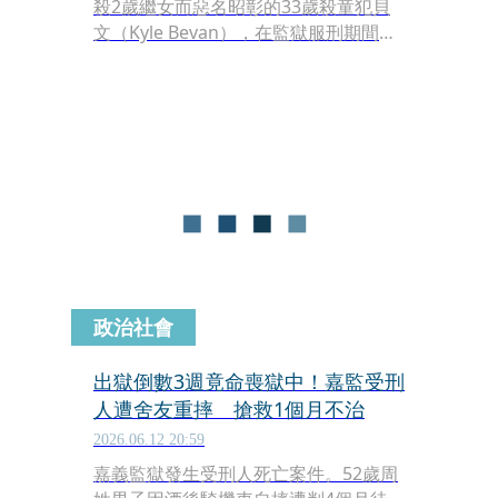
殺2歲繼女而惡名昭彰的33歲殺童犯貝
文（Kyle Bevan），在監獄服刑期間，
竟遭到3名獄友尾隨進入牢房包抄。涉
案的3名囚犯在短短4分半鐘內持武器朝
貝文狂刺30多刀，導致貝文因失血過多
慘死。全案目前已進入刑事法庭審理階
段，檢方也於庭上公開了驚悚的行凶過
程。
政治社會
出獄倒數3週竟命喪獄中！嘉監受刑
人遭舍友重摔 搶救1個月不治
2026.06.12 20:59
嘉義監獄發生受刑人死亡案件。52歲周