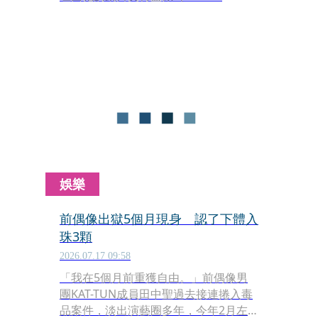
Prison）安全區設置「鱷魚壕溝」，作
為強化監獄管理與嚇阻囚犯的手段。然
而，這項被人權團體痛批殘忍的措施，
如今卻是因鱷魚的動物福利而陷入爭
議。
娛樂
前偶像出獄5個月現身 認了下體入
珠3顆
2026.07.17 09:58
「我在5個月前重獲自由。」前偶像男
團KAT-TUN成員田中聖過去接連捲入毒
品案件，淡出演藝圈多年，今年2月左