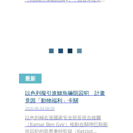
與精神病院內犯下多起暴力命案，被外
界冠上「食人魔漢尼拔」的稱號。
最新
以色列擬引進鱷魚嚇阻囚犯 計畫
竟因「動物福利」卡關
2026.08.04 08:09
以色列極右派國家安全部長班吉維爾
（Itamar Ben Gvir）推動在關押巴勒斯
坦囚犯的凱齊奧特監獄（Ketziot