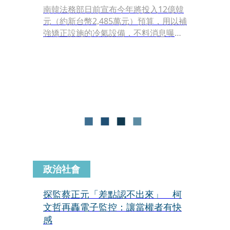
南韓法務部日前宣布今年將投入12億韓
元（約新台幣2,485萬元）預算，用以補
強矯正設施的冷氣設備，不料消息曝光
後隨即在網路引發軒然大波。大批網民
紛紛砲轟，質疑政府為何要用納稅人的
血汗錢為罪犯提供舒適的冷氣，甚至有
憤怒的聲音指出，社會上許多無辜的木
板房區孤苦老人至今都還沒冷氣吹，加
害者卻能在監獄裡享受清涼，簡直是本
末倒置。
政治社會
探監蔡正元「差點認不出來」 柯
文哲再轟電子監控：讓當權者有快
感