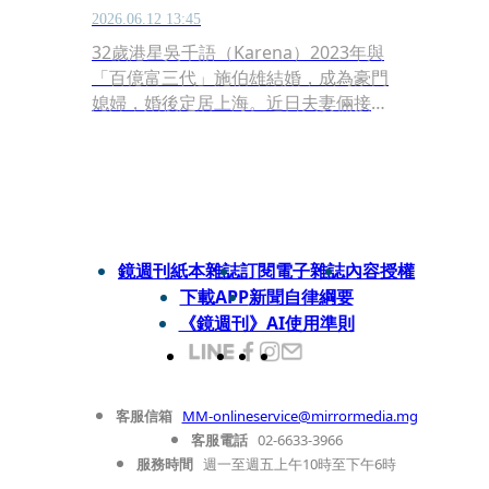
2026.06.12 13:45
32歲港星吳千語（Karena）2023年與
「百億富三代」施伯雄結婚，成為豪門
媳婦，婚後定居上海。近日夫妻倆接受
中國家居雜誌專訪，首度公開位於上海
的4層樓獨棟別墅，展示客廳、廚房、
臥室、洗手間等，奢華裝潢全曝光。
鏡週刊紙本雜誌
訂閱電子雜誌
內容授權
下載APP
新聞自律綱要
《鏡週刊》AI使用準則
客服信箱
MM-onlineservice@mirrormedia.mg
客服電話
02-6633-3966
服務時間
週一至週五上午10時至下午6時