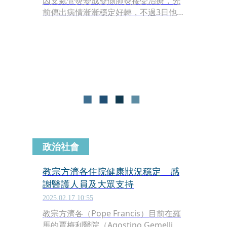
因支氣管炎變成雙側肺炎接受治療，先
前傳出病情漸漸穩定好轉，不過3日他
又2度出現「急性呼吸衰竭」狀況，目
前使用非侵入性呼吸器幫助呼吸。
政治社會
教宗方濟各住院健康狀況穩定 感
謝醫護人員及大眾支持
2025.02.17 10:55
教宗方濟各（Pope Francis）目前在羅
馬的賈梅利醫院（Agostino Gemelli