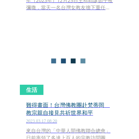
年（2023年）12月25日主禮耶誕節子夜
彌撒，當天一名台灣女教友擔下重任，
上台擔任英語讀經員，成為當天彌撒的
一大看點。 駐教廷大使館表示，「在教
宗彌撒中由台灣教友擔任英語讀經員應
該破紀錄了」，更介紹這名「台灣之
光」的身分。
生活
難得畫面！台灣佛教團赴梵蒂岡
教宗親自接見共祈世界和平
2023.03.17 08:20
來自台灣的「中華人間佛教聯合總會」
日前率領了多達上百人的宗教訪問團，