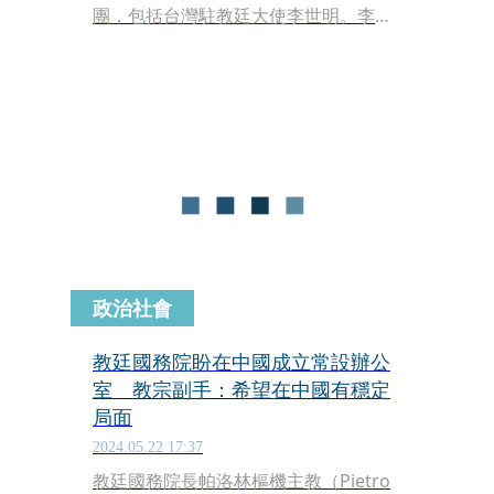
團，包括台灣駐教廷大使李世明。李世
明會後代總統賴清德向教宗祝賀新年快
樂，並請教宗為台海和平與台灣人民祈
禱，教宗微笑點頭應允。
政治社會
教廷國務院盼在中國成立常設辦公
室 教宗副手：希望在中國有穩定
局面
2024.05.22 17:37
教廷國務院長帕洛林樞機主教（Pietro