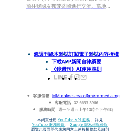
前往我國友邦梵蒂岡進行交流。當地時
間16日上午，百人訪團晉見教宗方濟
各，團長佛光山寺心保法師將來自台灣
的畫作贈與教宗。教宗與台灣的佛教訪
問團一同合影，雖分屬不同宗教，但在
祈禱時大家都共同為了世界和平來祈
願。
鏡週刊紙本雜誌
訂閱電子雜誌
內容授權
下載APP
新聞自律綱要
《鏡週刊》AI使用準則
客服信箱
MM-onlineservice@mirrormedia.mg
客服電話
02-6633-3966
服務時間
週一至週五上午10時至下午6時
本網頁使用
YouTube API 服務
， 詳見
YouTube 服務條款
、
Google 隱私權與條款
瀏覽此頁面即代表您同意上述授權條款及細則