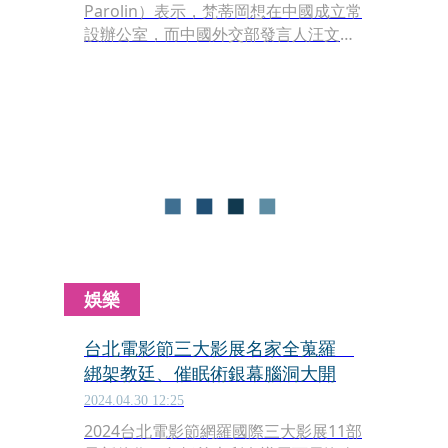
Parolin）表示，梵蒂岡想在中國成立常
設辦公室，而中國外交部發言人汪文斌
22日表示，願同梵方共同努力，推動中
梵關係不斷改善。
娛樂
台北電影節三大影展名家全蒐羅
綁架教廷、催眠術銀幕腦洞大開
2024.04.30 12:25
2024台北電影節網羅國際三大影展11部