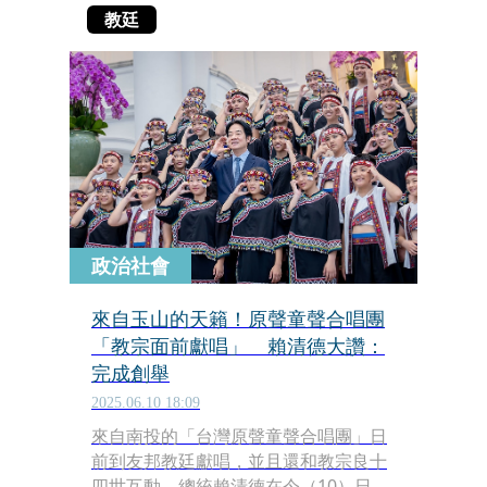
教廷
政治社會
來自玉山的天籟！原聲童聲合唱團
「教宗面前獻唱」 賴清德大讚：
完成創舉
2025.06.10 18:09
來自南投的「台灣原聲童聲合唱團」日
前到友邦教廷獻唱，並且還和教宗良十
四世互動。總統賴清德在今（10）日接