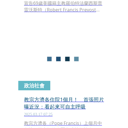
宣告69歲美國籍主教羅伯特法蘭西斯普
雷沃斯特（Robert Francis Prevost）
當選天主教第267任教宗，聖號「良十
四世」（Pope Leo XIV），成為史上第
一位來自美國的教宗。我國駐教廷大使
李世明9日表示，新教宗清楚知道台灣
與中國不同，台梵關係正面。
政治社會
教宗方濟各住院1個月！ 首張照片
曝近況：看起來可自主呼吸
2025.03.17 07:25
教宗方濟各（Pope Francis）上個月中