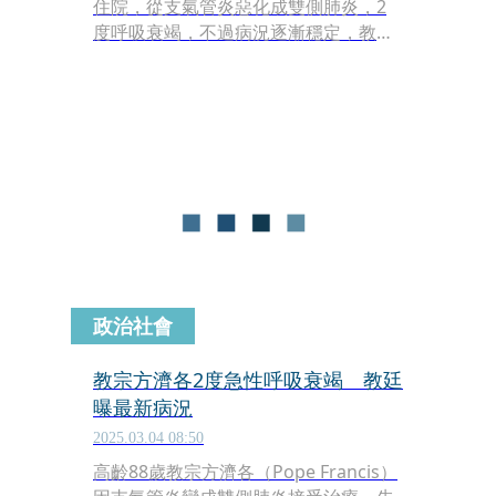
住院，從支氣管炎惡化成雙側肺炎，2
度呼吸衰竭，不過病況逐漸穩定，教廷
今（17日）首次公開方濟各照片，看起
來他已可自主呼吸，並主持了彌撒。
政治社會
教宗方濟各2度急性呼吸衰竭 教廷
曝最新病況
2025.03.04 08:50
高齡88歲教宗方濟各（Pope Francis）