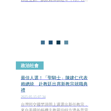
見，並且肯定他們用原住民的歌聲促進
台灣和教廷的交流，讓世界聽見台灣，
也期許大家繼續傳唱，用音樂傳承原住
民的文化與精神。
政治社會
最佳人選！「聖騎士」陳建仁代表
賴總統 赴教廷出席新教宗就職典
禮
2025.05.15 07:34
台灣邦交國梵諦岡上週選出新任教宗，
來自美國的樞機主教羅伯特方濟各普雷