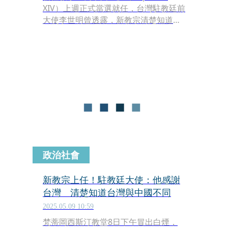
XIV）上週正式當選就任，台灣駐教廷前
大使李世明曾透露，新教宗清楚知道台
灣和中國的不同，屏東縣長周春米近日
則轉發一則消息，原來良十四世在5年
前，就曾因為來自台灣的防疫物資，和
台灣有了這層奇妙的緣分。
政治社會
新教宗上任！駐教廷大使：他感謝
台灣 清楚知道台灣與中國不同
2025.05.09 10:59
梵蒂岡西斯汀教堂8日下午冒出白煙，