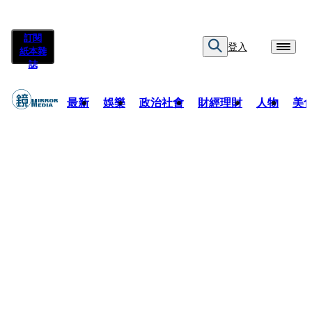
訂閱
登入
紙本雜
誌
最新
娛樂
政治社會
財經理財
人物
美