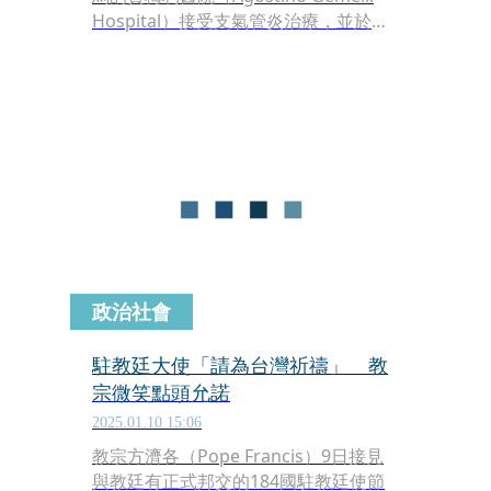
Hospital）接受支氣管炎治療，並於住
院期間度過了一個安靜的夜晚，健康狀
況穩定。梵蒂岡新聞處在週日發布的聲
明中表示，教宗已經接受了聖體，並在
電視上觀看了彌撒，下午則在閱讀和休
息之間交替進行。
政治社會
駐教廷大使「請為台灣祈禱」 教
宗微笑點頭允諾
2025.01.10 15:06
教宗方濟各（Pope Francis）9日接見
與教廷有正式邦交的184國駐教廷使節