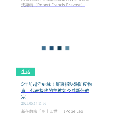
沃斯特（Robert Francis Prevost）在
教宗選舉中勝出，成為267任教宗「良
十四世」（Pope Leo XIV），其就職典
禮預計將於5月18日於聖伯多祿廣場
（St. Peter's Square）舉行。外交部宣
布，總統賴清德已指派前副總統陳建
仁，以特使身分率團前往教廷，代表我
國獻上誠摯祝賀。
生活
5年前越洋結緣！屏東捐秘魯防疫物
資 代表接收的主教如今成新任教
宗
2025.05.14 11:36
新任教宗「良十四世」（Pope Leo