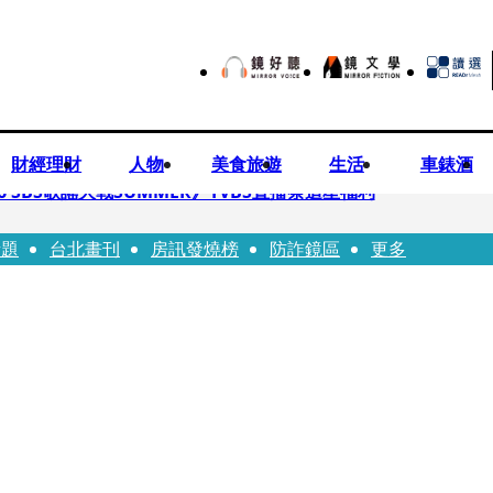
財經理財
人物
美食旅遊
生活
車錶酒
 SBS歌謠大戰SUMMER》TVBS直播祭追星福利
話題
台北畫刊
房訊發燒榜
防詐鏡區
更多
任李文詳接掌兆基屋管2天就喊撤出！
持斷掃把戳女代課老師眼睛大失血近失明