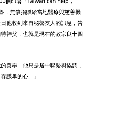
0個印著「Taiwan can help， 
海來到秘魯，無償捐贈給當地醫療與慈善機
近日他收到來自秘魯友人的訊息，告
伯特神父，也就是現在的教宗良十四
就的善舉，他只是居中聯繫與協調，
，存謙卑的心。」