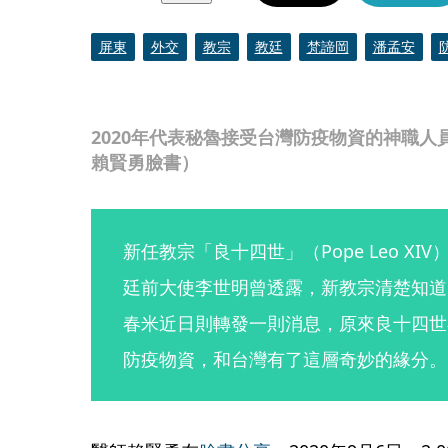
屏東
外交
教宗
教廷
梵諦岡
潘孟安
2020年代表秘魯接受台灣防疫物資的神職
賴賢勇臉書）
新任教宗「良十四世」（Pope Leo X
廷前大使李世明曾透露，新教宗清楚知道
春米近日則轉發一則消息，原來良十四世
防疫物資，和台灣有了這層奇妙的緣分。