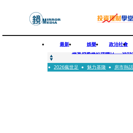
最新
娛樂
政治社會
快訊
邊看偶像邊拚韓國行 《2026
2026瘋世足
快訊
魅力基隆
房市熱
代誌大條火急跳船？ 宏碁派
快訊
一句「請回去坐好」 特教生