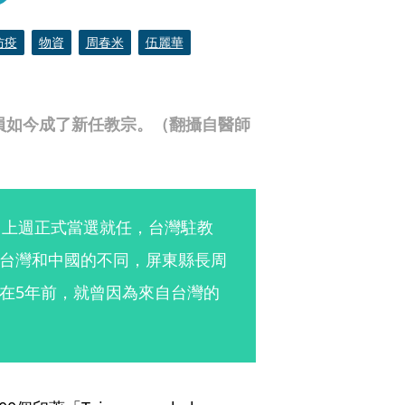
防疫
物資
周春米
伍麗華
人員如今成了新任教宗。（翻攝自醫師
IV）上週正式當選就任，台灣駐教
台灣和中國的不同，屏東縣長周
在5年前，就曾因為來自台灣的