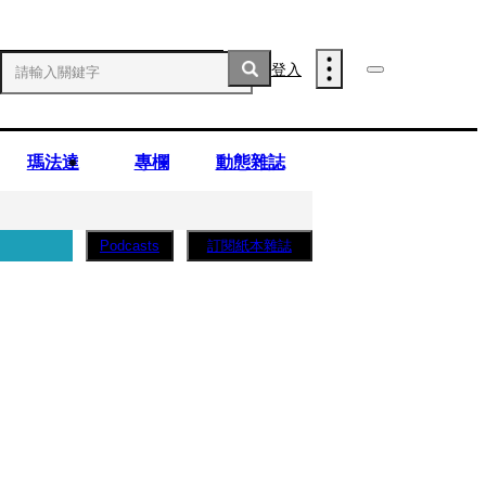
登入
瑪法達
專欄
動態雜誌
訂閱紙本雜誌
Podcasts