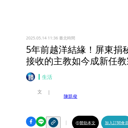
2025.05.14 11:36
臺北時間
5年前越洋結緣！屏東捐
接收的主教如今成新任教
生活
文
陳凱俊
贊助本文
加入訂閱會