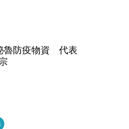
秘魯防疫物資 代表
宗
員