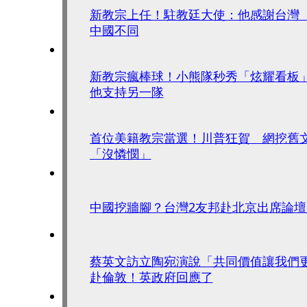
新教宗上任！駐教廷大使：他感謝台灣
中國不同
新教宗瘋棒球！小熊隊秒秀「炫耀看板
他支持另一隊
首位美籍教宗當選！川普狂賀 網挖舊
「沒憐憫」
中國挖牆腳？台灣2友邦赴北京出席論
蔡英文訪立陶宛演說「共同價值讓我們
赴倫敦！英政府回應了