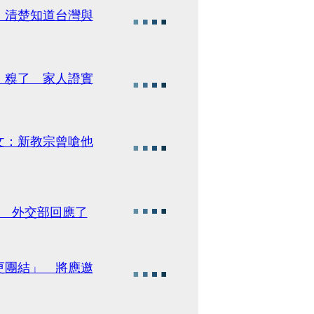
 清楚知道台灣與
」糗了 家人證實
文：新教宗曾嗆他
壇 外交部回應了
更團結」 將應邀