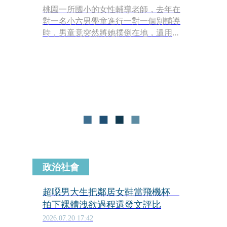
桃園一所國小的女性輔導老師，去年在
對一名小六男學童進行一對一個別輔導
時，男童竟突然將她撲倒在地，還用生
殖器狂頂猥褻。女老師身心受創就醫，
指控校方刁難請假，不僅學生和家長沒
有任何道歉，校方也沒有關心慰問，讓
她遭受二度創傷。
政治社會
超噁男大生把鄰居女鞋當飛機杯
拍下裸體洩欲過程還發文評比
2026.07.20 17:42