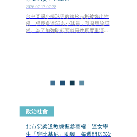
2026.07.17 07:28
台中某國小棒球男教練松志彬被爆出性
侵、猥褻多達53名小球員，引發輿論譁
然。為了加強防範類似事件再度重演，
運動部官方網站近日正式公告「涉及違
法事件不適任教練資訊專區」，讓民眾
可以直接上網查詢，首波147人名單公
布，連法院判決書都一併呈現。
政治社會
北市惡柔道教練握參賽權！逼女學
生「穿比基尼」助興 每週開房3次