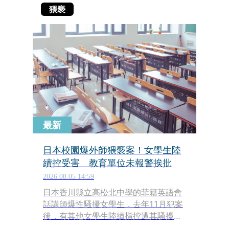
猥褻
最新
日本校園爆外師猥褻案！女學生陸
續控受害 教育單位未報警挨批
2026.08.05 14:59
日本香川縣立高松北中學的菲籍英語會
話講師爆性騷擾女學生，去年11月犯案
後，有其他女學生陸續指控遭其騷擾，
不過直至今年5月家長報案前，縣教育