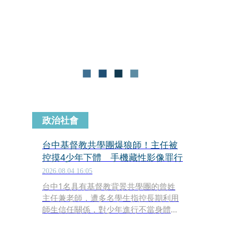
委員會並未主動向警方諮詢或通報。
政治社會
台中基督教共學團爆狼師！主任被
控摸4少年下體 手機藏性影像罪行
2026.08.04 16:05
台中1名具有基督教背景共學團的曾姓
主任兼老師，遭多名學生指控長期利用
師生信任關係，對少年進行不當身體接
觸，甚至涉及拍攝、傳送兒童性影像。