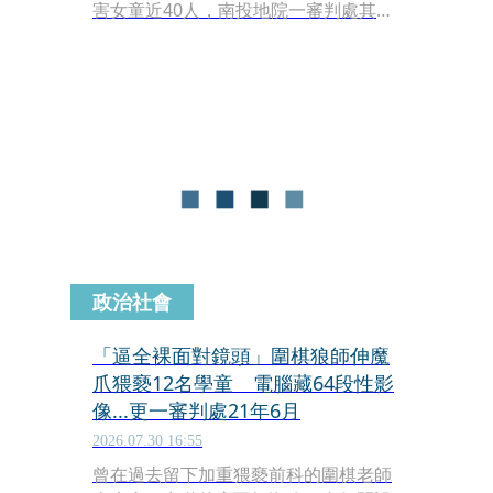
害女童近40人，南投地院一審判處其有
期徒刑15年8月，臺灣高等法院臺中分
院亦於近日駁回上訴維持原判。然而，
這起跨越數十年的校園性侵性騷案件，
背後更揭露了令人震驚的校園包庇結
構。
政治社會
「逼全裸面對鏡頭」圍棋狼師伸魔
爪猥褻12名學童 電腦藏64段性影
像...更一審判處21年6月
2026.07.30 16:55
曾在過去留下加重猥褻前科的圍棋老師