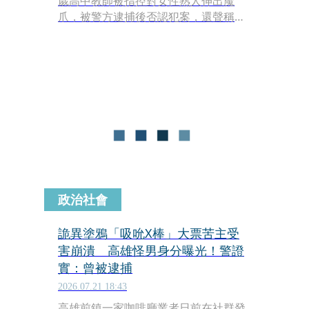
歲高中教師被指控對女性熟人伸出魔
爪，被警方逮捕後否認犯案，還聲稱
「我以為那名女子對我有好感。」
政治社會
詭異塗鴉「吸吮X棒」大票苦主受
害崩潰 高雄怪男身分曝光！警證
實：曾被逮捕
2026.07.21 18:43
高雄前鎮一家咖啡廳業者日前在社群發