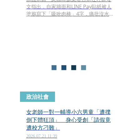
文指出，自家牆面和LINE Pay貼紙被人
塗鴉寫下「吸吮肉棒」4字，痛批沒水
準，未料竟引來大票苦主，還有人連賓
士車都慘遭荼毒。對此警方證實曾接獲
報案，並透露其身分，當時雖逮捕這名
塗鴉怪客，但因當事人不願提告而不了
了之。
政治社會
女老師一對一輔導小六男童「遭撲
倒下體狂頂」 身心受創「請假竟
遭校方刁難」
2026.07.21 11:39