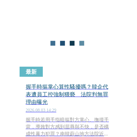
台中地院審理後認定，被告明知學生均
未滿18歲，仍利用教育與照顧關係犯
案，依成年人故意對少年犯乘機猥褻
罪、強制猥褻罪，以及拍攝、交付兒童
性影像罪等7罪，判處應執行有期徒刑3
年6月，扣案手機也遭沒收，全案仍可
上訴。
最新
握手時摳掌心算性騷擾嗎？韓企代
表遭員工控強制猥褻 法院判無罪
理由曝光
2026.08.03 14:29
握手時若用手指暗摳對方掌心、撫摸手
背，導致對方感到屈辱與不快，是否構
成性暴力犯罪？南韓蔚山地方法院近日