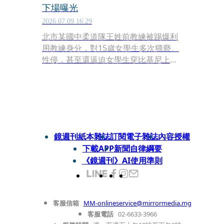
下場曝光
2026.07.09 16:29
北市某國中柔道隊王姓前教練被踢爆利
用教練身分，對15歲女學生多次猥褻、
性侵，甚至還逼迫女學生穿比基尼上助
興，直到友人鼓勵下，女學生才情緒潰
堤的向班導師說出實情，全案才得以曝
光。
鏡週刊紙本雜誌
訂閱電子雜誌
內容授權
下載APP
新聞自律綱要
《鏡週刊》AI使用準則
客服信箱
MM-onlineservice@mirrormedia.mg
客服電話
02-6633-3966