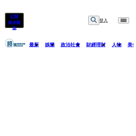
訂閱
登入
紙本雜
誌
最新
娛樂
政治社會
財經理財
人物
美