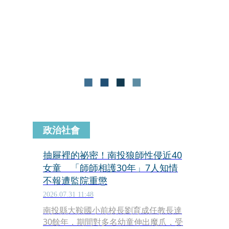
對一起案件做出判決，認定該行為雖具
有性暗示且構成性騷擾，但因未達到使
用強迫力或暴力的程度，最終判決被告
強制猥褻罪名無罪。
政治社會
抽屜裡的祕密！南投狼師性侵近40
女童 「師師相護30年」7人知情
不報遭監院重懲
2026.07.31 11:48
南投縣大鞍國小前校長劉育成任教長達
30餘年，期間對多名幼童伸出魔爪，受