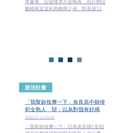
李慶彥，出獄後竟不知悔改，自行開設
圍棋教室並利用教學之便，對高達12名
學童進行猥褻與性騷擾，甚至變態要求
孩童全裸正對監視器鏡頭。高等法院今
（30日）進行更一審宣判，依相關罪刑
重判李慶彥有期徒刑21年6個月。
政治社會
「我幫妳按摩一下」奈良高中師侵
犯女熟人 辯：以為對我有好感
2026.07.23 09:04
「我幫妳按摩一下」日本奈良縣1名65