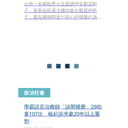
台南一名楊姓男大生因迷戀女鄰居鞋
子，長期在租屋大樓內偷女鄰居的鞋
子，還在樓梯間進行噁心的猥褻行為。
他不只把鞋子當成洩欲工具，甚至錄下
射精過程傳到網路上炫耀，累計犯案13
起，造成鄰居恐慌。台南地院依妨害風
化、毀損等罪判處有期徒刑1年2個月，
得易科罰金。
政治社會
學霸語言治療師「診間猥褻」29幼
童107次 檢起訴求處20年以上重
刑