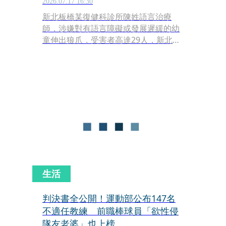
2026.07.17 16:30
新北板橋某復健科診所陳姓語言治療
師，涉嫌對有語言障礙或發展遲緩的幼
童伸出狼爪，受害者高達29人，新北地
檢署15日偵結起訴，以涉犯刑法加重猥
褻罪共107罪起訴陳男，求處20年以上
重刑。
生活
判決書全公開！運動部公布147名
不適任教練 前職棒球員「欲性侵
隊友老婆」也上榜