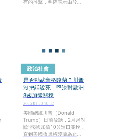
有的抨擊，明確表示由於盟
友拒絕支持美國對伊朗的軍
事行動，他正強烈考慮帶領
美
美國撤出該軍事聯盟。川普
在訪談中直言不諱地形容北
約不過是一隻「紙老虎」，
並強調退出聯盟的想法早已
「不列入重新考慮」，顯示
其撤軍立場極其堅定。
政治社會
普
是否動武奪格陵蘭？川普
」
沒把話說死 堅決對歐洲
8國加徵關稅
2026.01.20 10:32
美國總統川普（Donald
斯
Trump）日前放話，2月起對
歐盟8國加徵10％進口關稅，
直到美國收購格陵蘭為止，