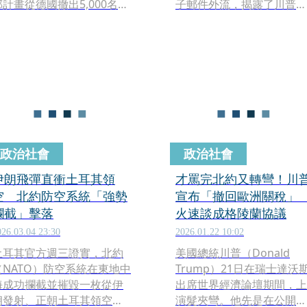
部計畫從德國撤出5,000名駐
子郵件外流，揭露了川普政
軍。梅爾茨日前諷刺美國在
府正考慮採取激進措施，懲
伊朗戰爭的談判中遭到「羞
罰那些在軍事行動中不願配
辱」，此舉徹底激怒川普，
合的北約盟友。據1名匿名
不僅在社群媒體上狂噴梅爾
國官員透露，五角大廈高層
茨「表現差勁」，更暗示下
正在傳閱一份政策選項名
一個撤軍對象將瞄準義大利
單，內容包括暫停西班牙的
與西班牙。
北約成員資格，以及重新審
視美國對英國領土「福克蘭
群島」主權主張的長期支持
政治社會
政治社會
立場。
伊朗飛彈直衝土耳其領
才罵完北約又轉彎！川
空 北約防空系統「強勢
宣布「撤回歐洲關稅
攔截」擊落
火速談成格陵蘭協議
026.03.04 23:30
2026.01.22 10:02
土耳其官方週三證實，北約
美國總統川普（Donald
（NATO）防空系統在東地中
Trump）21日在瑞士達沃
海成功攔截並摧毀一枚從伊
出席世界經濟論壇期間，上
朗發射、正朝土耳其領空飛
演髮夾彎。他先是在公開演