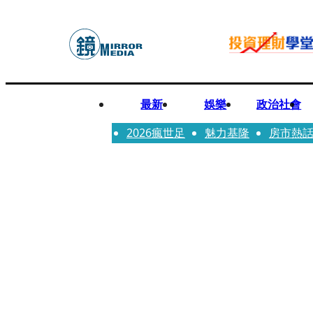
最新
娛樂
政治社會
2026瘋世足
魅力基隆
房市熱