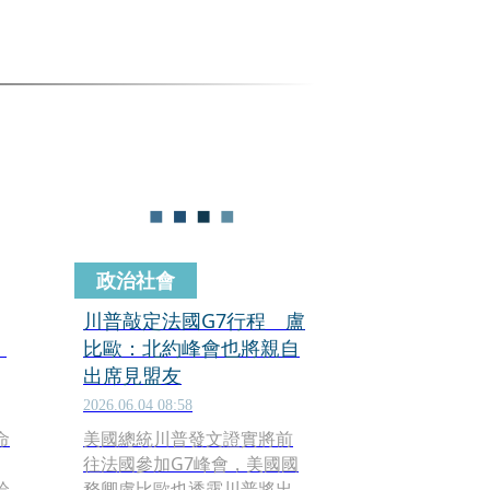
政治社會
川普敲定法國G7行程 盧
：
比歐：北約峰會也將親自
出席見盟友
2026.06.04 08:58
命
美國總統川普發文證實將前
往法國參加G7峰會，美國國
哈
務卿盧比歐也透露川普將出