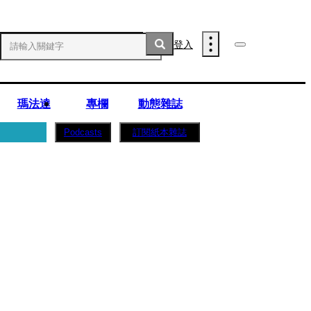
登入
瑪法達
專欄
動態雜誌
訂閱紙本雜誌
Podcasts