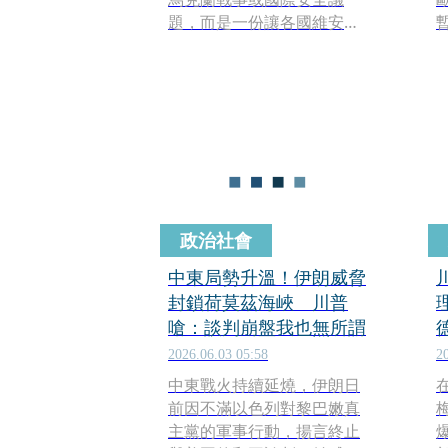
題，而是一份讓各國維安團
隊傷透腦筋的「特殊禮
物」。身為東道主的土耳其
總統艾爾多安（Recep
Tayyip Erdoğan），送給每
位與會領袖一把刻有姓名的
復古左輪手槍，甚至附上6發
實彈，讓不少國家領袖返國
後面臨「這把槍該如何處
理？」的外交難題。
政治社會
中東局勢升溫！伊朗威脅
封鎖荷莫茲海峽 川普
嗆：談判崩盤我也無所謂
2026.06.03 05:58
2
中東戰火持續延燒，伊朗日
前因不滿以色列對黎巴嫩真
梅
主黨的軍事行動，揚言終止