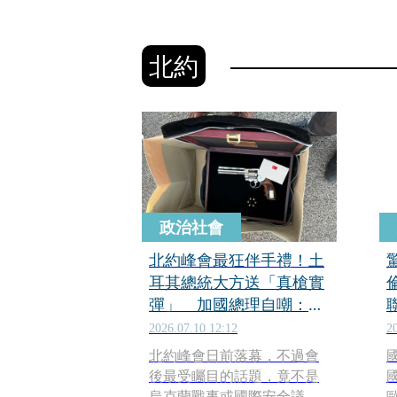
北約
政治社會
北約峰會最狂伴手禮！土
耳其總統大方送「真槍實
彈」 加國總理自嘲：送
楓糖漿好遜
2026.07.10 12:12
2
北約峰會日前落幕，不過會
後最受矚目的話題，竟不是
烏克蘭戰事或國際安全議