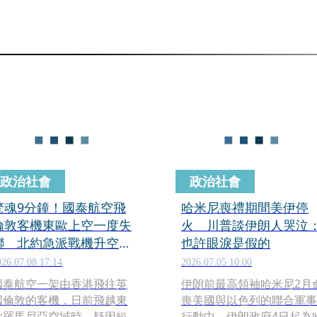
政治社會
政治社會
驚魂9分鐘！國泰航空飛
哈米尼喪禮期間美伊停
倫敦客機東歐上空一度失
火 川普談伊朗人哭泣
聯 北約急派戰機升空警
也許眼淚是假的
告
026.07.08 17:14
2026.07.05 10:00
國泰航空一架由香港飛往英
伊朗前最高領袖哈米尼2月
國倫敦的客機，日前飛越東
喪美國與以色列的聯合軍事
歐羅馬尼亞空域時，疑因短
行動中，伊朗政府4日起為