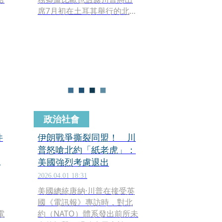
席7月初在土耳其舉行的北大
西洋公約組織領袖峰會，該
消息預料讓聯盟各國鬆一口
氣。
政治社會
件
伊朗戰爭撕裂同盟！ 川
普怒嗆北約「紙老虎」：
英
美國強烈考慮退出
2026.04.01 18:31
美國總統唐納·川普在接受英
國《電訊報》專訪時，對北
電
約（NATO）體系發出前所未