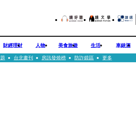
財經理財
人物
美食旅遊
生活
車錶酒
話題
台北畫刊
房訊發燒榜
防詐鏡區
更多