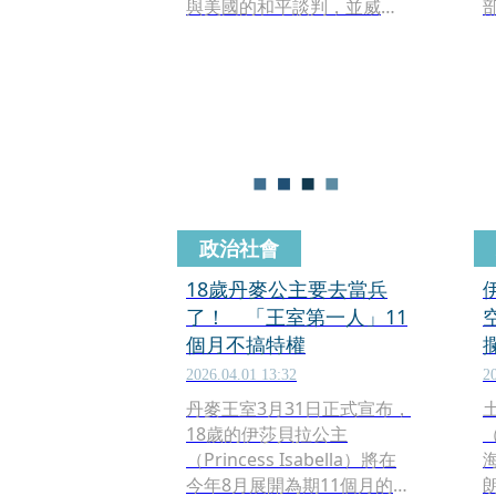
與美國的和平談判，並威脅
將「完全封鎖」全球石油運
輸要道荷莫茲海峽（Strait
of Hormuz）。對此，美國
總統川普（Donald
Trump）週一受訪時態度強
硬，直言對談判破局「毫不
在意」，強調美國油源充
足，不需過度依賴中東，並
重申對國際盟友的強硬立
政治社會
場。
18歲丹麥公主要去當兵
了！ 「王室第一人」11
個月不搞特權
2026.04.01 13:32
2
丹麥王室3月31日正式宣布，
18歲的伊莎貝拉公主
（Princess Isabella）將在
今年8月展開為期11個月的軍