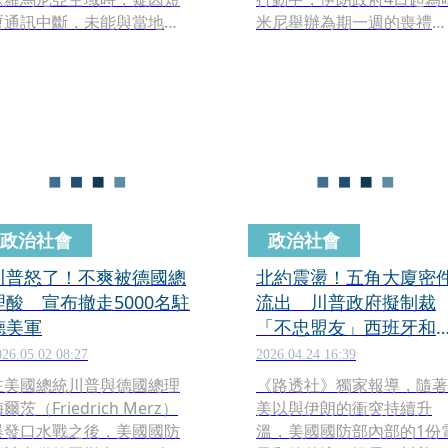
暫通訊中斷，未能與當地航
米尼舉辦為期一週的喪禮。
空交通管制單位取得聯繫，
美國總統川普表示，美國與
意外觸發北約快速反應機
伊朗在此期間不會互相開
制，匈牙利空軍隨即派出戰
火，雙方將待葬禮及相關儀
機升空進行目視確認。
式結束後恢復談判。
政治社會
政治社會
川普怒了！不爽被德國總
北約震盪！五角大廈密
理酸 宣布撤走5000名駐
流出 川普政府擬制裁
德美軍
「不忠盟友」西班牙和
國
026.05.02 08:27
2026.04.24 16:39
在美國總統川普與德國總理
《路透社》獨家報導，隨著
爾茨（Friedrich Merz）
美以與伊朗的衝突持續升
爆發口水戰之後，美國國防
溫，美國國防部內部的1份