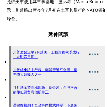
允許美軍使用其軍事基地，盧比歐（Marco Rubio）
示，川普將出席今年7月初在土耳其舉行的NATO領袖
峰會。
延伸閱讀
川普邀習近平9月赴美 王毅證實秋季成行
「未明言日期」
川普結束訪中行程 曬與習近平合照：世
界偉大領導人之一
谷月涵示警高檔風險 謝金河：台股不會
崩盤但要留意個股修正
滯留鋒報到！全台降雨模式轉變 下週累