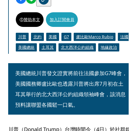
贊助本文
加入訂閱會員
川普
北約
美國
G7
盧比歐Marco Rubio
法國
美國總統
土耳其
北大西洋公約組織
地緣政治
美國總統川普發文證實將前往法國參加G7峰會，
美國國務卿盧比歐也透露川普將出席7月初在土
耳其舉行的北大西洋公約組織領袖峰會，該消息
預料讓聯盟各國鬆一口氣。
川普（Donald Trump）台灣時間今（4日）於社群媒