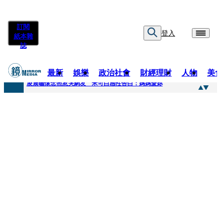
訂閱
登入
紙本雜
誌
最新
娛樂
政治社會
財經理財
人物
美
快訊
凌晨曬懷念照惹哭網友 米可白感性告白：媽媽愛妳
快訊
酸民質疑民進黨「是不是有她裸照？」 黃智賢3點回嗆獲網友讚爆
快訊
姜厚任「老牛找到嫩草」再談小24歲女友 揭七世情緣駁拐坑、暈船破財