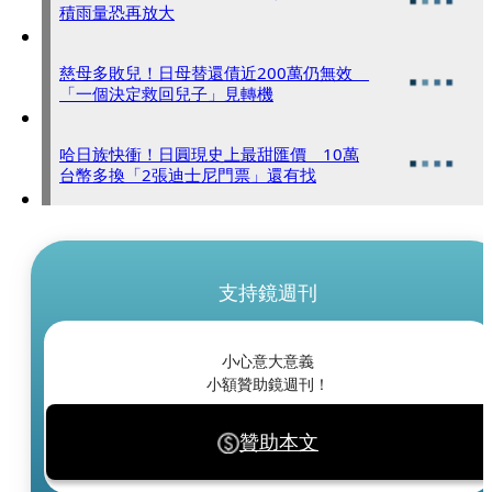
積雨量恐再放大
慈母多敗兒！日母替還債近200萬仍無效
「一個決定救回兒子」見轉機
哈日族快衝！日圓現史上最甜匯價 10萬
台幣多換「2張迪士尼門票」還有找
支持鏡週刊
小心意大意義
小額贊助鏡週刊！
贊助本文