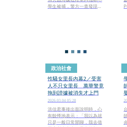
學生被捕，警方一查發現他
P
手機裡有女童偷拍照，故依
偷拍罪將其逮捕。
政治社會
性騷女里長內幕2／受害
人不只女里長 萬華警竟
拖到證據被消失才上門
2026.03.04 05:28
2
洪佳君事後出面說明時，心
有餘悸地表示：「我以為就
只是一般日常閒聊，我去借