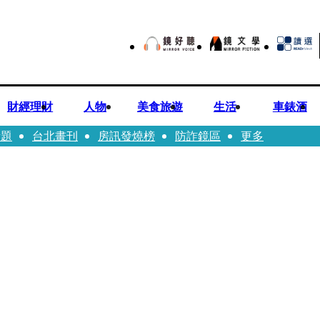
財經理財
人物
美食旅遊
生活
車錶酒
話題
台北畫刊
房訊發燒榜
防詐鏡區
更多