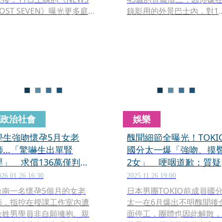
OST SEVEN》曝光更多庭
錄影用的外景巴士內，對1
上細節，包括他為了主張雙
20多歲的女網紅強吻、襲
方合意，還稱受害女網紅事
以及逼舔下體，被依「不同
後說「很開心」。
意性交」及「不同意猥褻」
等罪名起訴。東京地方法院
今（8日）進行第3次開庭
理，檢方傳喚事發當天的外
景導演下場作證，還原事件
爆發後的處理經過。
政治社會
娛樂
學生強吻懷孕5月女老
醜聞細節全曝光！TOKI
師...「驚嚇生出單腎
國分太一爆「強吻、摸
嬰」 求償136萬僅判賠
2女」 哽咽道歉：質疑
10萬原因曝光
電視台懲處
026.01.26 16:30
2025.11.26 19:00
台南一名懷孕5個月的女老
日本男團TOKIO前成員國
師，指控在授課工作室內遭
太一在6月爆出不明醜聞後
余姓男學員非自願擁抱、親
面停工，團體也因此解散，