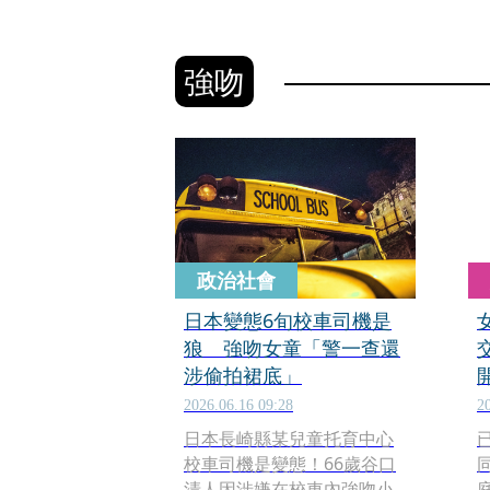
強吻
政治社會
日本變態6旬校車司機是
狼 強吻女童「警一查還
涉偷拍裙底」
2026.06.16 09:28
2
日本長崎縣某兒童托育中心
校車司機是變態！66歲谷口
清人因涉嫌在校車內強吻小