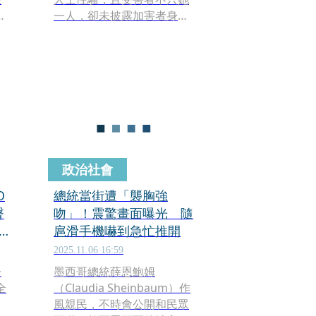
名
一人，卻未披露加害者身
胸
分，引發外界揣測。本刊調
查，加害者是環南市場自治
會會長林勝東，他趁洪拜訪
時，將門反鎖，不僅從後方
審
熊抱洪，還用按摩等理由觸
碰洪的身體，並企圖強吻。
洪極力掙脫後，隔天傳訊向
林表達不滿，林則以「喝多
了」為由道歉，洪報警提
政治社會
告，但警方搜索時，監視器
畫面已遭刪除，林還強辯是
O
總統當街遭「襲胸強
洪向他討錢及資源不成才報
臀
吻」！震驚畫面曝光 隨
復提告，企圖脫罪！
扈滑手機嚇到急忙推開
2025.11.06 16:59
分
墨西哥總統薛恩鮑姆
全
（Claudia Sheinbaum）作
風親民，不時會公開和民眾