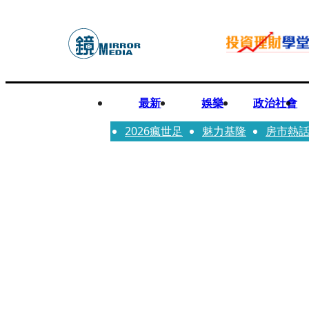
最新
娛樂
政治社會
2026瘋世足
魅力基隆
房市熱