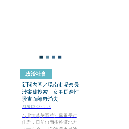
政治社會
新聞內幕／環南市場會長
」
涉案被搜索 女里長遭性
痛
騷畫面離奇消失
2026.03.08 07:28
台北市萬華區華江里里長洪
、
佳君，日前出面指控遭地方
在
人士性騷，且受害者不只她