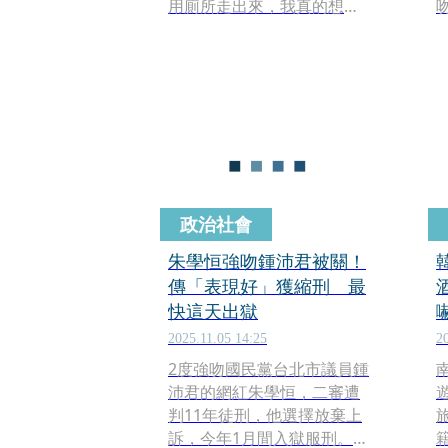
用廁所走出來，我真的想都
沒想到，鎖了兩道門，這根
本就是蓄意的！現在光是想
到那個畫面、想到那個人的
臉，我就覺得有一種很噁心
的感覺！」
政治社會
朱學恒強吻鍾沛君被關！
傳「表現好」獲縮刑 最
快這天出獄
2025.11.05 14:25
2
2度強吻國民黨台北市議員鍾
沛君的網紅朱學恒，二審遭
判11年徒刑，他選擇放棄上
訴，今年1月間入獄服刑。據