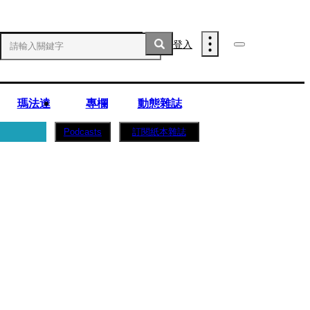
登入
瑪法達
專欄
動態雜誌
訂閱紙本雜誌
Podcasts