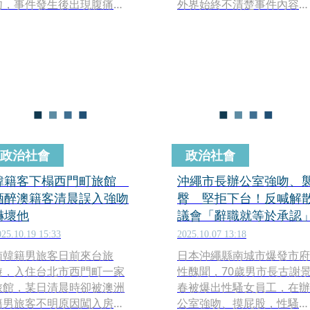
吻，事件發生後出現腹痛出
外界始終不清楚事件內容。
血情形並接受安胎治療，事
如今《週刊文春》報導指
後產下僅有單側腎臟的嬰
出，國分太一過去疑似對兩
兒。女老師主張胎兒健康狀
位女性工作人員有不當肢體
況與驚嚇事件有關，向余姓
接觸及傳送私密照等行為。
男學員提出民事求償。案件
經法院審理後，認定對方行
為構成侵權，判賠精神慰撫
金10萬元，其餘求償則未獲
支持。
政治社會
政治社會
韓籍客下榻西門町旅館
沖繩市長辦公室強吻、
酒醉澳籍客清晨誤入強吻
臀 堅拒下台！反喊解
嚇壞他
議會「辭職就等於承認
025.10.19 15:33
2025.10.07 13:18
南韓籍男旅客日前來台旅
日本沖繩縣南城市爆發市府
遊，入住台北市西門町一家
性醜聞，70歲男市長古謝
旅館，某日清晨時卻被澳洲
春被爆出性騷女員工，在辦
籍男旅客不明原因闖入房內
公室強吻、摸屁股，性騷案