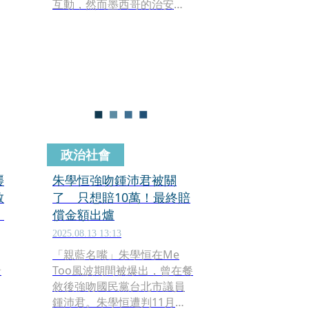
互動，然而墨西哥的治安混
亂已經不是新聞，就連薛恩
鮑姆自己也成了受害者。4日
她在墨西哥城街頭和民眾交
談，突然有一名疑似喝醉酒
的男子，從後方伸手要抱住
她，不僅觸碰到她的胸部，
甚至還試圖親吻她。一旁的
隨扈原本還在滑手機，見到
這一幕急忙出手，將男子推
政治社會
開。
襲
朱學恒強吻鍾沛君被關
散
了 只想賠10萬！最終賠
」
償金額出爐
2025.08.13 13:13
「親藍名嘴」朱學恒在Me
景
Too風波期間被爆出，曾在餐
敘後強吻國民黨台北市議員
鍾沛君。朱學恒遭判11月徒