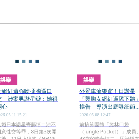
娛樂
娛樂
女網紅遭強吻揉胸逼口
外景車淪狼窟！日諧星
交 涉案男諧星辯：她很
「襲胸女網紅逼舔下體
開心
挨告 導演出庭曝細節
斥離譜
026.05.11 15:21
2026.05.08 12:47
已婚日本諧星齊藤慎二涉不
前搞笑團體「叢林口袋
同意性交等罪，8日第3次開
（Jungle Pocket）」成員
庭後，11日上線的《NEWS
43歲的齊藤慎二，因涉嫌