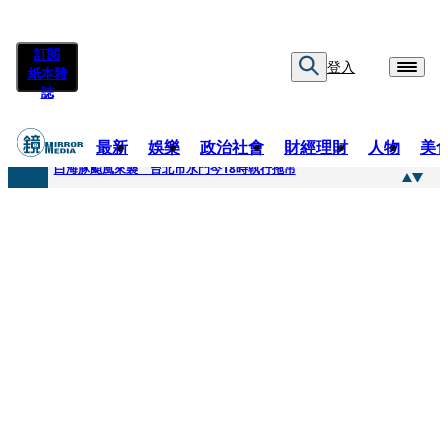
訂閱
登入
紙本雜
誌
最新
娛樂
政治社會
財經理財
人物
美
快訊
白海豚颱風來襲 台北市水門今18時執行拖吊
快訊
AKIRA台北唱到一半突收兒子告白「爸爸I LOVE YOU」 驚喜林志玲同步曝光父親節「披薩蛋糕」
快訊
獨家／TWICE Mina一進華山「天空秒變臉」！ONCE狂風暴雨死守 畫面曝光2.5萬人笑翻