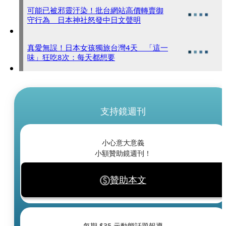
可能已被邪靈汙染！批台網站高價轉賣御
守行為 日本神社怒發中日文聲明
真愛無誤！日本女孩獨旅台灣4天 「這一
味」狂吃8次：每天都想要
支持鏡週刊
小心意大意義
小額贊助鏡週刊！
贊助本文
每期 $
35
元動態話題報導