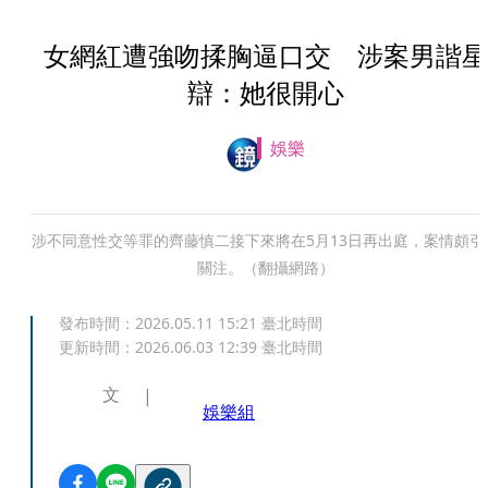
女網紅遭強吻揉胸逼口交 涉案男諧星
辯：她很開心
娛樂
涉不同意性交等罪的齊藤慎二接下來將在5月13日再出庭，案情頗引
關注。（翻攝網路）
發布時間：
2026.05.11 15:21
臺北時間
更新時間：
2026.06.03 12:39
臺北時間
文
娛樂組