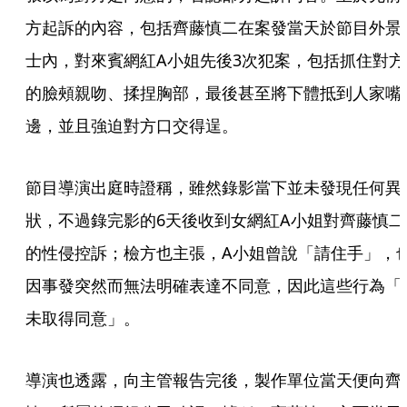
方起訴的內容，包括齊藤慎二在案發當天於節目外景
士內，對來賓網紅A小姐先後3次犯案，包括抓住對方
的臉頰親吻、揉捏胸部，最後甚至將下體抵到人家嘴
邊，並且強迫對方口交得逞。
節目導演出庭時證稱，雖然錄影當下並未發現任何異
狀，不過錄完影的6天後收到女網紅A小姐對齊藤慎二
的性侵控訴；檢方也主張，A小姐曾說「請住手」，
因事發突然而無法明確表達不同意，因此這些行為「
未取得同意」。
導演也透露，向主管報告完後，製作單位當天便向齊