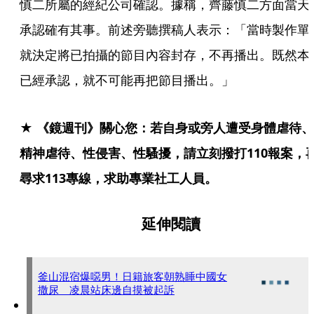
慎二所屬的經紀公司確認。據稱，齊藤慎二方面當天
承認確有其事。前述旁聽撰稿人表示：「當時製作單
就決定將已拍攝的節目內容封存，不再播出。既然本
已經承認，就不可能再把節目播出。」
★ 《鏡週刊》關心您：若自身或旁人遭受身體虐待、
精神虐待、性侵害、性騷擾，請立刻撥打110報案，
尋求113專線，求助專業社工人員。
延伸閱讀
釜山混宿爆噁男！日籍旅客朝熟睡中國女
撒尿 凌晨站床邊自摸被起訴