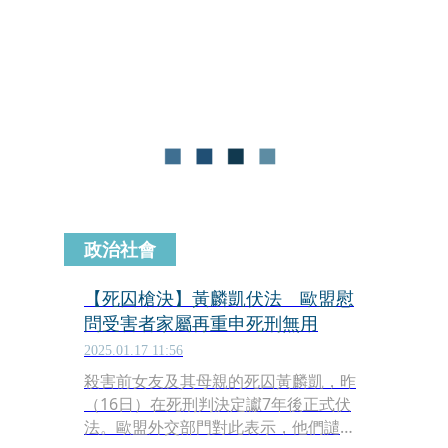
會、人權公約實施監督聯盟以及司改會
等廢死團體表達強烈不滿，並指控政府
「違法執行死刑」。廢死聯盟一連發表
多篇文章抨擊政府的做法，但反遭網友
湧入留言批評。而過去聯盟執行長林欣
怡曾被問「如果是你家人被殺呢」，過
往的回覆也再次引起熱議。
政治社會
【死囚槍決】黃麟凱伏法 歐盟慰
問受害者家屬再重申死刑無用
2025.01.17 11:56
殺害前女友及其母親的死囚黃麟凱，昨
（16日）在死刑判決定讞7年後正式伏
法。歐盟外交部門對此表示，他們譴責