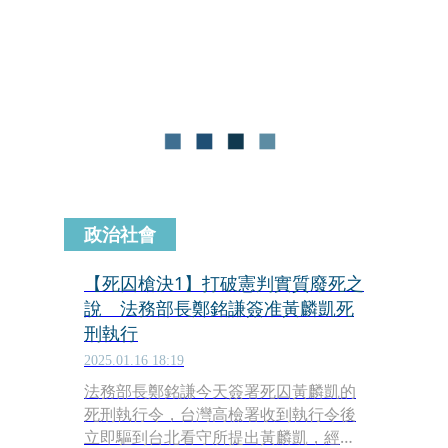
判決，結論是在更嚴謹的法律程序與制
度保障下，認為死刑雖合憲，但僅適用
於「最嚴重犯罪類型」，卻被外界視為
形同廢死。
政治社會
【死囚槍決1】打破憲判實質廢死之
說 法務部長鄭銘謙簽准黃麟凱死
刑執行
2025.01.16 18:19
法務部長鄭銘謙今天簽署死囚黃麟凱的
死刑執行令，台灣高檢署收到執行令後
立即驅到台北看守所提出黃麟凱，經由