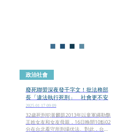
黃麟凱的罪刑，但同時也重申反對所有
情況下的死刑。
政治社會
廢死聯盟深夜發千字文！批法務部
長「違法執行死刑」 社會更不安
2025.01.17 09:09
32歲死刑犯黃麟凱2013年以童軍繩勒斃
王姓女友和女友母親，16日晚間10點02
分在台北看守所刑場伏法。對此，台灣
廢除死刑推動聯盟（簡稱廢死聯盟）昨