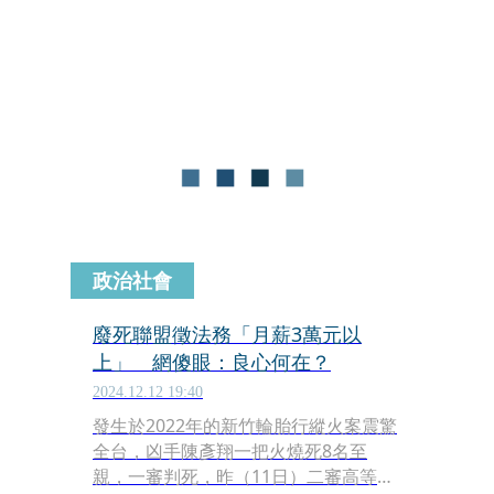
執行科檢察官確認人別後，由高檢署法
警長於晚上9時執行槍決。這是司法院
大法官去年9月20日《憲判字第八號判
決》出爐後首起死囚執行案件，由於大
法官作出「死刑部分合憲」宣告，但限
縮判處死刑的門檻，讓外界有實質廢死
的聲音，如今法務部長鄭銘謙簽下死刑
執行，也打破實質廢死質疑，但是否會
引來廢死團體抗議，則有待觀察。
政治社會
廢死聯盟徵法務「月薪3萬元以
上」 網傻眼：良心何在？
2024.12.12 19:40
發生於2022年的新竹輪胎行縱火案震驚
全台，凶手陳彥翔一把火燒死8名至
親，一審判死，昨（11日）二審高等法