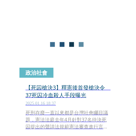
深夜在臉書發表千字文，痛批法務部對
黃麟凱違法執行死刑，違反程序正義、
違反憲法判決的死刑執行不會讓社會更
安全，不會讓人民對政府更信賴，亦不
能解決政黨對立，只會讓社會更嗜血、
讓人民更厭惡政府及政治現狀。更強力
譴責賴清德政府用死刑執行試圖轉移政
治困境。
政治社會
【死囚槍決3】釋憲後首發槍決令
37死囚冷血殺人手段曝光
2025.01.16 18:37
死刑存廢一直以來都是台灣社會矚目議
題，憲法法庭去年4月針對37名待決死
囚提出的聲請法規範憲法審查進行言詞
辯論，大法官在去年9月20日下午做出