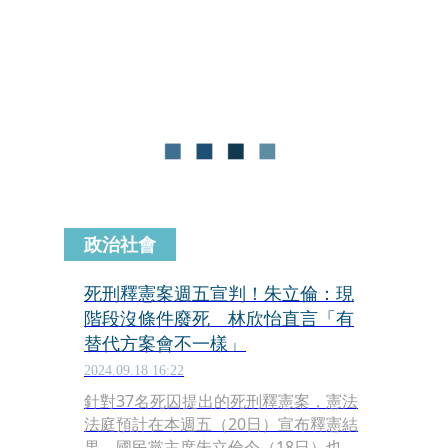
那裡；但實際上，則是看得到用不到，
聾子耳朵，裝飾而已。
政治社會
死刑釋憲案週五宣判！朱立倫：現
階段沒條件廢死 林欣怡直言「有
替代方案會不一樣」
2024.09.18 16:22
針對37名死囚提出的死刑釋憲案，憲法
法庭預計在本週五（20日）宣布釋憲結
果。國民黨主席朱立倫今（18日）也明