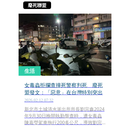
廢死聯盟
生活
女毒蟲拒攔查撞死警察判死 廢死
盟發文：「惡意」在台灣特別突出
2026.02.12 07:32
新北市土城清水派出所所長劉宗鑫2024
年9月30日晚間執勤盤查時，遭女毒蟲
陳嘉瑩駕車拖行200多公尺，導致劉宗
鑫因連續撞擊護欄殉職。新北地院國民