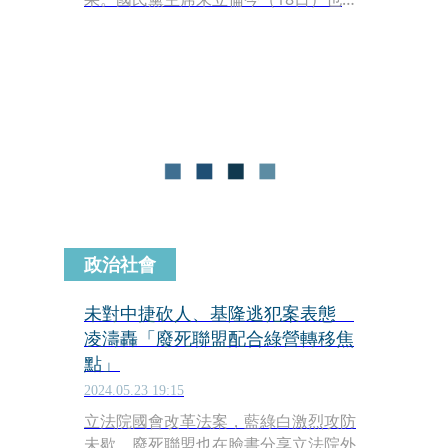
確表態「目前的社會條件尚不足以支持
廢除死刑」，中華人權協會也於今公布
民調結果，有8成以上反對廢死，而支
持廢死者則從原本的17%降至9.2%。
政治社會
未對中捷砍人、基隆逃犯案表態
凌濤轟「廢死聯盟配合綠營轉移焦
點」
2024.05.23 19:15
立法院國會改革法案，藍綠白激烈攻防
未歇，廢死聯盟也在臉書分享立法院外