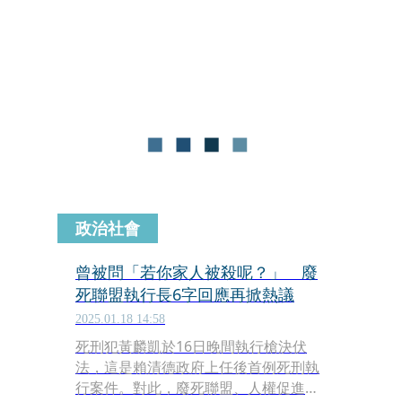
廢死聯盟臉書也因此遭網友灌爆，怒轟
「你家全部被砍看你還要不要廢死」。
政治社會
曾被問「若你家人被殺呢？」 廢
死聯盟執行長6字回應再掀熱議
2025.01.18 14:58
死刑犯黃麟凱於16日晚間執行槍決伏
法，這是賴清德政府上任後首例死刑執
行案件。對此，廢死聯盟、人權促進