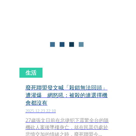
法官認為陳女犯行如同「虐殺」，昨
（11日）依殺人罪判處死刑、奪公權終
身。判決出爐後，非死聯盟晚間在臉書
發文，但內容並未針對判決回應，而是
講述在台灣倡議廢死所面臨的「惡意」
如排山倒海，已實質對成員帶來壓力。
生活
廢死聯盟發文喊「殺錯無法回頭」
遭灌爆 網怒吼：被殺的連選擇機
會都沒有
2025.12.23 22:10
27歲張文日前在北捷犯下震驚全台的隨
機砍人案後墜樓身亡，就在民眾仍處於
悲憤交加的情緒之時，廢死聯盟今