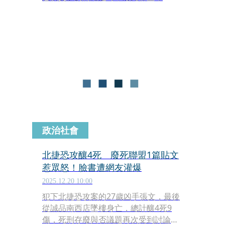
（23）日發文強調「殺錯，無法回
頭」，該篇文也引起民眾怒轟，「殺錯
不能回頭，被殺的連選擇的機會都沒
有」。
政治社會
北捷恐攻釀4死 廢死聯盟1篇貼文
惹眾怒！臉書遭網友灌爆
2025.12.20 10:00
犯下北捷恐攻案的27歲凶手張文，最後
從誠品南西店墜樓身亡，總計釀4死9
傷，死刑存廢與否議題再次受到討論，