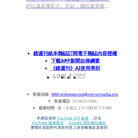
的抗議直播影片。對此，國民黨智庫副
執行長、桃園市議員凌濤今（23日）批
評，廢死聯盟根本就是綠營側翼，廢死
聯盟真的不演了，趕快分享圖文，做好
綠營側翼的角色，配合民進黨發動反改
革抗爭，「是不是根本是為了轉移廢死
焦點？」
鏡週刊紙本雜誌
訂閱電子雜誌
內容授權
下載APP
新聞自律綱要
《鏡週刊》AI使用準則
客服信箱
MM-onlineservice@mirrormedia.mg
客服電話
02-6633-3966
服務時間
週一至週五上午10時至下午6時
本網頁使用
YouTube API 服務
， 詳見
YouTube 服務條款
、
Google 隱私權與條款
瀏覽此頁面即代表您同意上述授權條款及細則