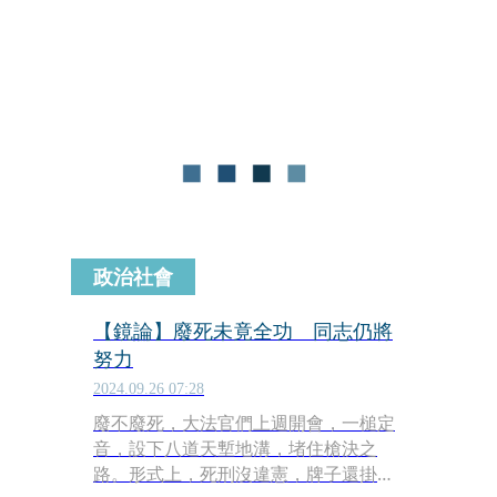
院改判無期徒刑，此案成為大法官釋憲
後首例由死刑改判無期徒刑的案件。宣
判結果引起民怨，廢死聯盟昨並未針對
此案件做評述，但貼出徵才資訊，徵全
職法務專員一名，月薪開「3萬元以
上」再度引起熱議。
政治社會
【鏡論】廢死未竟全功 同志仍將
努力
2024.09.26 07:28
廢不廢死，大法官們上週開會，一槌定
音，設下八道天塹地溝，堵住槍決之
路。形式上，死刑沒違憲，牌子還掛在