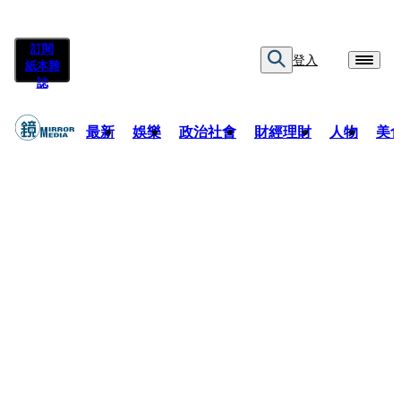
訂閱
登入
紙本雜
誌
最新
娛樂
政治社會
財經理財
人物
美