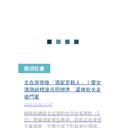
利益輸送。
政治社會
文在寅曾嗆「酒駕是殺人」！愛女
酒測超標達吊照標準 還捲前夫走
後門案
2024.10.06 17:47
南韓前總統文在寅的女兒文多惠昨（5
日）驚爆酒駕發生車禍，目前正在接受
立案調查，且警方當下對其進行酒測，