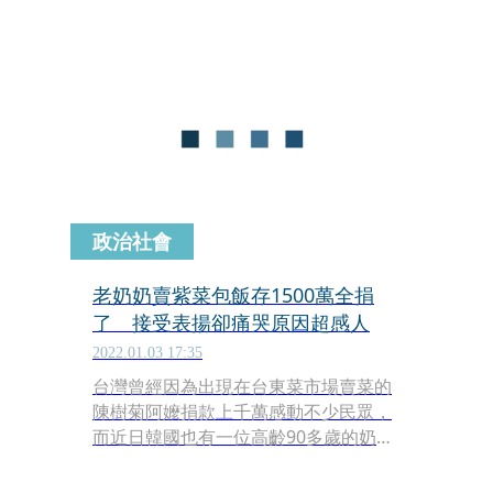
下。由於防疫措施重創經濟，南韓防疫
部門長官透露本週將研討防疫措施調整
方案，不過還不能斷言第4波大流行已
進入尾聲，因為仍需要防範Omicron變
異株擴散，而總統文在寅則呼籲防疫部
門儘快決定第4劑疫苗接種規定。
政治社會
老奶奶賣紫菜包飯存1500萬全捐
了 接受表揚卻痛哭原因超感人
2022.01.03 17:35
台灣曾經因為出現在台東菜市場賣菜的
陳樹菊阿嬤捐款上千萬感動不少民眾，
而近日韓國也有一位高齡90多歲的奶奶
朴春子（박춘자），過去以販售紫菜包
飯為生，去年底更將自己多年來的全部