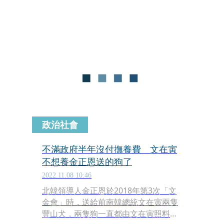
料，但文在寅因不滿政府半年未支付撫
養費，因此將兩隻狗「歸還」給尹錫悅
政府，先前由慶北大學動物醫院代為照
顧，目前牠們交由光州牛峙動物園負責
撫養，並開放民眾參觀。
政治社會
不滿政府半年沒付撫養費 文在寅
不想養金正恩送的狗了
2022.11.08 10:46
北韓領導人金正恩於2018年第3次「文
金會」時，送給前南韓總統文在寅兩隻
豐山犬，兩隻狗一直都由文在寅照料，