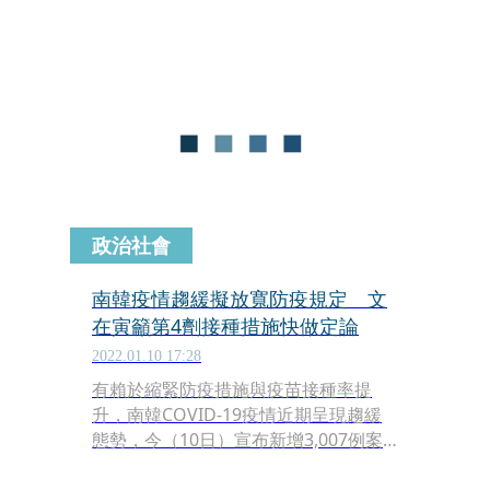
總統直選每10年一次政黨輪替的循環。
而尹錫悅為南韓總統史上第一位沒有國
會經驗的總統，僅從政8個多月就登上
總統大位。
政治社會
南韓疫情趨緩擬放寬防疫規定 文
在寅籲第4劑接種措施快做定論
2022.01.10 17:28
有賴於縮緊防疫措施與疫苗接種率提
升，南韓COVID-19疫情近期呈現趨緩
態勢，今（10日）宣布新增3,007例案
例，重症患者時隔34天降至800例以