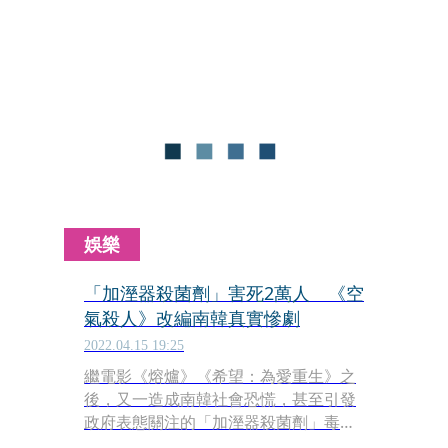
原本總統禮物屬於國家資產，不過文在
寅曾簽署相關協議，由國家支付委託撫
養費，因此卸任時也把狗帶回私人住宅
照顧，但現任政府長達半年未支付每月
250萬韓元（新台幣約5萬多元）撫養
費，因此打算歸還國家撫養。
娛樂
「加溼器殺菌劑」害死2萬人 《空
氣殺人》改編南韓真實慘劇
2022.04.15 19:25
繼電影《熔爐》《希望：為愛重生》之
後，又一造成南韓社會恐慌，甚至引發
政府表態關注的「加溼器殺菌劑」毒害
真實事件，即將改編成電影《空氣殺