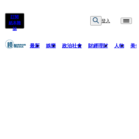
訂閱
登入
紙本雜
誌
最新
娛樂
政治社會
財經理財
人物
美