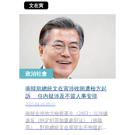
文在寅
政治社會
南韓前總統文在寅涉收賄遭檢方起
訴 任內疑涉及不當人事安排
2025.04.24 09:57
南韓全州地方檢察署今（24日）以涉嫌
違反《特定犯罪加重處罰法》（賄賂
罪），對前總統文在寅提出不拘留起
訴，指控他在任內涉及不當人事安排與