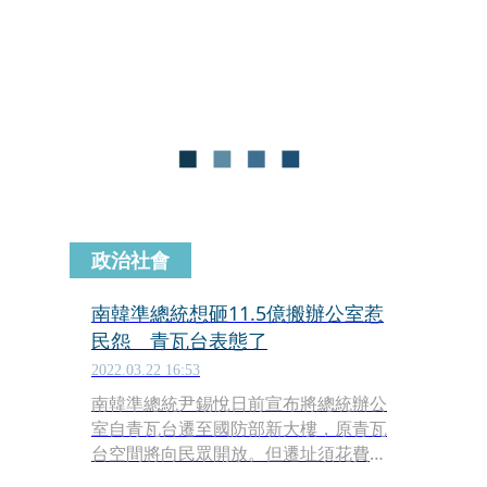
人》，在5月13日於全台驚悚獻映。該
事件曾在南韓造成2萬多人死亡，更讓
時任總統文在寅正式道歉。
政治社會
南韓準總統想砸11.5億搬辦公室惹
民怨 青瓦台表態了
2022.03.22 16:53
南韓準總統尹錫悅日前宣布將總統辦公
室自青瓦台遷至國防部新大樓，原青瓦
台空間將向民眾開放。但遷址須花費
496億韓元（約新台幣11.5億元）引起