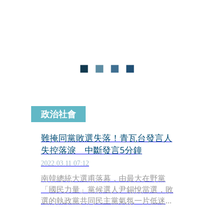
民眾不滿，逾30萬民眾上青瓦台請願阻
止，青瓦台回應，在新政府成立前搬遷
總統辦公室等機構似乎有些倉促，此番
發言也被解讀文在寅政府不支持該計
畫。
政治社會
難掩同黨敗選失落！青瓦台發言人
失控落淚 中斷發言5分鐘
2022.03.11 07:12
南韓總統大選甫落幕，由最大在野黨
「國民力量」黨候選人尹錫悅當選，敗
選的執政黨共同民主黨氣氛一片低迷，
也延燒到青瓦台。青瓦台發言人朴炅美