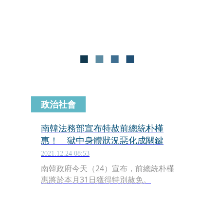
積蓄6億5,000萬韓元（約新台幣1,500
萬元）全數捐給了南韓的兒童保護團體
等；同時也接受了南韓總統文在寅夫婦
的表揚。
政治社會
南韓法務部宣布特赦前總統朴槿
惠！ 獄中身體狀況惡化成關鍵
2021.12.24 08:53
南韓政府今天（24）宣布，前總統朴槿
惠將於本月31日獲得特別赦免。