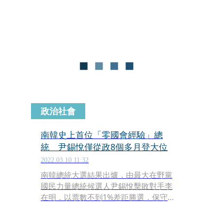
在提到敗選一事時，控制不住失落情緒
當場落淚，5分鐘後才重回發言台。
政治社會
南韓史上首位「零國會經驗」總
統 尹錫悅僅從政8個多月登大位
2022.03.10 11:32
南韓總統大選結果出爐，由最大在野黨
國民力量總統候選人尹錫悅擊敗對手李
在明，以票數不到1%差距勝選，保守政
營時隔5年再拿回政權，打破自1987年