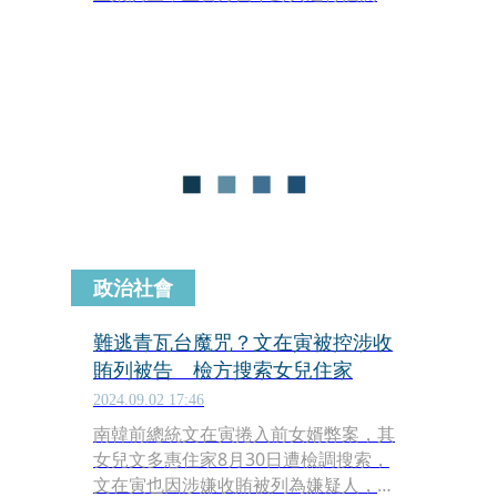
酒精濃度竟高達0.14％，是足以吊銷駕
照的標準。而文在寅先前曾經發表過
「酒駕就是殺人」的言論，今（6日）
這句話也被敵對政黨「國民力量」拿來
反諷。
政治社會
難逃青瓦台魔咒？文在寅被控涉收
賄列被告 檢方搜索女兒住家
2024.09.02 17:46
南韓前總統文在寅捲入前女婿弊案，其
女兒文多惠住家8月30日遭檢調搜索，
文在寅也因涉嫌收賄被列為嫌疑人，案