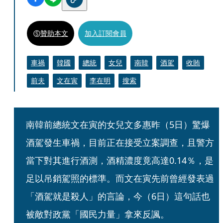
贊助本文
加入訂閱會員
車禍
韓國
總統
女兒
南韓
酒駕
收賄
前夫
文在寅
李在明
搜索
南韓前總統文在寅的女兒文多惠昨（5日）驚爆
酒駕發生車禍，目前正在接受立案調查，且警方
當下對其進行酒測，酒精濃度竟高達0.14％，是
足以吊銷駕照的標準。而文在寅先前曾經發表過
「酒駕就是殺人」的言論，今（6日）這句話也
被敵對政黨「國民力量」拿來反諷。