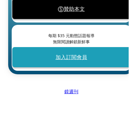
贊助本文
每期 $
35
元動態話題報導
無限閱讀解鎖新鮮事
加入訂閱會員
鏡週刊