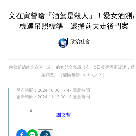
文在寅曾嗆「酒駕是殺人」！愛女酒測
標達吊照標準 還捲前夫走後門案
政治社會
南韓前總統文在寅（左）的女兒文多惠（右）5日凌晨酒駕被逮，遭
案調查。（翻攝自@seulha_e Ｘ）
發布時間：
2024.10.06 17:47
臺北時間
更新時間：
2024.11.13 00:18
臺北時間
文
謝文哲