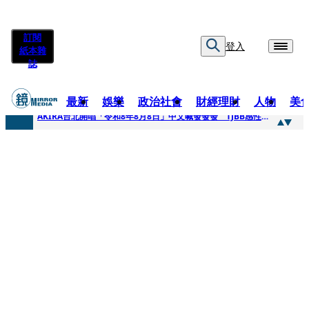
訂閱
登入
紙本雜
誌
最新
娛樂
政治社會
財經理財
人物
美
快訊
AKIRA台北開唱「令和8年8月8日」中文喊發發發 TJBB感性喊「謝謝AKIRA桑」
快訊
台灣新冠期間沒疫苗可打？ 律師列3款嗆：陳時中唯一擋的叫科興
快訊
沉寂12年…鐵肺歌后遇人生低谷 「遭親弟賞巴掌、父親出軌自己閨密」辛酸人生曝光