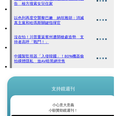
告 檢方搜索女兒住家
以色列再度空襲黎巴嫩 納坦雅胡：消滅
真主黨和哈瑪斯關鍵指揮官
沒在怕！川普重返賓州遭開槍處造勢 支
持者高呼「戰鬥！」
中國製監視器「入侵韓國」！80%機器偷
拍裸體隱私 放AV暗黑網兜售
支持鏡週刊
小心意大意義
小額贊助鏡週刊！