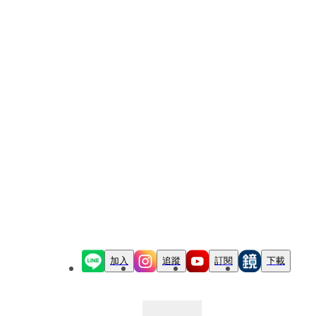
加入
追蹤
訂閱
下載
最新文章