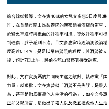
綜合韓媒報導，文在寅40歲的女兒文多惠5日凌晨3時
許，在首爾市龍山區梨泰院的漢密爾頓酒店前駕車，
於變更車道時與後面的計程車相撞，導致計程車司機
到輕傷，脖子感到不適。且文多惠當時經酒測後酒精
度高達0.14％，是足以吊銷駕照的程度，其酒駕被立
後，預計7日上午，將前往龍山警察署接受調查。
對此，文在寅所屬的共同民主黨之敵對、執政黨「國
力量」就狠批，文在寅曾稱「酒駕不是失誤，是殺人
為，甚至是徹底摧毀他人生活的行為」，如今文多惠
正如父親所言，是做出了殺人以及徹底摧毀他人生活