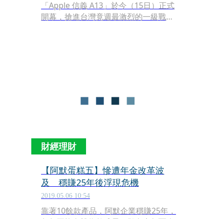
「Apple 信義 A13」於今（15日）正式
開幕，搶進台灣竟週最激烈的一級戰區
北市信義商圈，店址位處於台北市信義
區大遠百A13前方，距離早上10點開店
前，即吸引超過1500名果粉（蘋果粉
絲）排隊，搶頭香的果粉更是昨天下午
四點就來排隊，就是為了拿開幕限量紀
念T恤。
財經理財
【阿默蛋糕五】慘遭年金改革波
及 穩賺25年後浮現危機
2019.05.06 10:54
靠著10餘款產品，阿默企業穩賺25年，