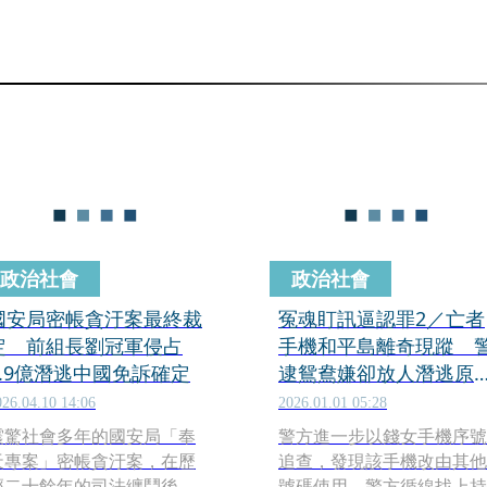
政治社會
政治社會
國安局密帳貪汙案最終裁
冤魂盯訊逼認罪2／亡者
定 前組長劉冠軍侵占
手機和平島離奇現蹤 
1.9億潛逃中國免訴確定
逮鴛鴦嫌卻放人潛逃原
曝光
026.04.10 14:06
2026.01.01 05:28
震驚社會多年的國安局「奉
警方進一步以錢女手機序號
天專案」密帳貪汙案，在歷
追查，發現該手機改由其他
經二十餘年的司法纏鬥後，
號碼使用，警方循線找上持