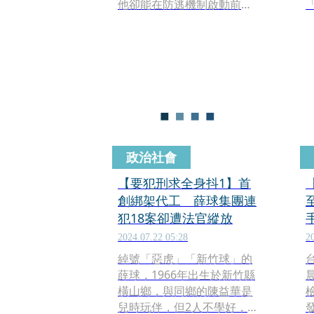
他卻能在防逃機制啟動前成
功潛逃中國，本刊追查發
現，高等法院合議庭竟在
「沒有裁定生效」的情況
下，私自解除鍾的電子監
控，更誇張的是，承審庭長
邱忠義與法官陳勇松事後補
製作裁定書、評議附件與理
由說明，內容竟出現「未來
事件」，明明是去年的裁
政治社會
定，卻引用鍾文智今年入出
境紀綠當佐證，合理化解除
【要犯刑求全身抖1】首
電子監控的決定，涉嫌偽造
創綁架代工 薛球集團連
文書、登載不實，法界認
犯18案卻遭法官縱放
為，2人能一路過關躲過議
2024.07.22 05:28
2
處，背後恐有更深層的司法
綽號「惡虎」「新竹球」的
保護網。
薛球，1966年出生於新竹縣
橫山鄉，與同鄉的陳益華是
兒時玩伴，但2人不學好，年