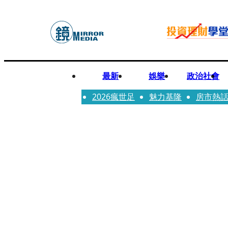
最新
娛樂
政治社會
2026瘋世足
魅力基隆
房市熱