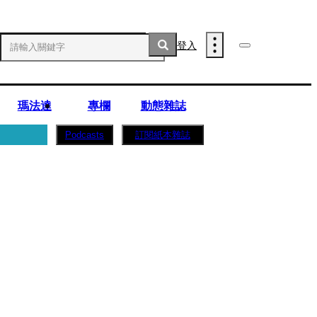
登入
瑪法達
專欄
動態雜誌
訂閱紙本雜誌
Podcasts