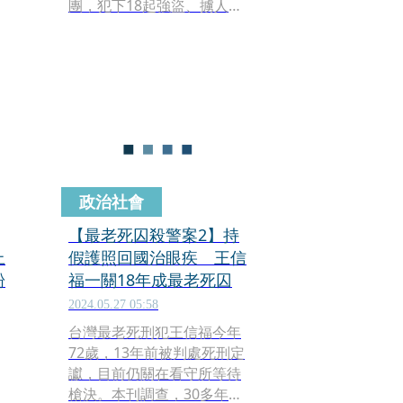
重
團，犯下18起強盜、擄人重
案，其中最受矚目的包括，
億
綁架台中副議長張宏年勒贖3
億元，及闖入國軍新竹財務
萬
組、綑綁8名軍官，搶走百萬
寄
元。
5
政治社會
【最老死囚殺警案2】持
3
上
假護照回國治眼疾 王信
粉
福一關18年成最老死囚
2024.05.27 05:58
台灣最老死刑犯王信福今年
72歲，13年前被判處死刑定
讞，目前仍關在看守所等待
2
槍決。本刊調查，30多年前