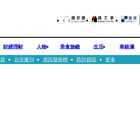
財經理財
人物
美食旅遊
生活
車錶酒
話題
台北畫刊
房訊發燒榜
防詐鏡區
更多