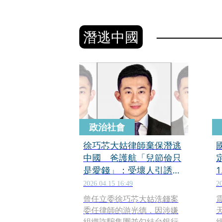
潛逃中國
政治社會
徐巧芯大姑律師棄保潛逃
中國 爸護航「兒節儉只
是愛錢」：受壞人引誘誤
觸法網
2026.04.15 16:49
2
曾任立委徐巧芯大姑洗錢案
委任律師的游光德，因涉嫌
組織詐騙集團並勾結台銀行