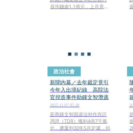
員洗錢逾1.1億元，上月竟大
膽破壞電子手環監控，從台
南搭乘海釣船潛逃中國。桃
園地檢署近日展開雷霆行
動，成功揪出協助逃亡的3名
共犯並收押禁見。對此，游
光德的父親今（15日）首度
發聲，除了對社會表達歉
意，更極力為子辯護，強調
兒子本性不壞，「只是愛錢
政治社會
且社會經驗不足，受壞人引
誘才誤觸法網」。
新聞內幕／去年裁定竟引
今年入出境紀綠 高院法
官捏造事件助鍾文智潛逃
2025.11.07 05:28
2
富商鍾文智因違法炒作存託
憑證（TDR）獲利4億7千萬
元，遭重判30年5月定讞，但