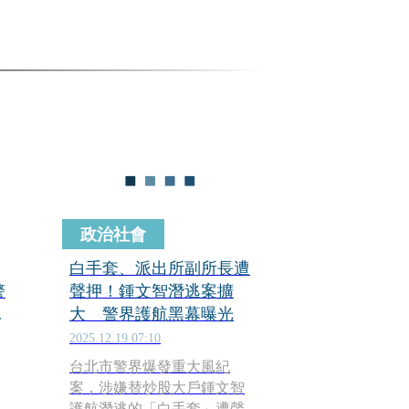
政治社會
白手套、派出所副所長遭
警
聲押！鍾文智潛逃案擴
因
大 警界護航黑幕曝光
2025.12.19 07:10
台北市警界爆發重大風紀
案，涉嫌替炒股大戶鍾文智
護航潛逃的「白手套」遭聲