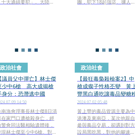
「十大通緝要犯」。大陸委
團，犯下18起強盜、擄人
員會今（4日）表示，陳由豪
案，其中最受矚目的包括綁
自2002年因案潛逃海外迄今
架台中副議長張宏年勒贖3
近22年，經查陳嫌在中國大
元，以及闖入國軍新竹財務
陸設有戶籍，我主管機關自
組、綑綁8名軍官，搶走百
即日起依法註銷陳由豪台灣
元。2人後來潛逃中國，又
戶籍登記。
光碟恐嚇藝人楊光友、影視
大亨楊登魁，各勒索1億及
千萬元，卻因沒錢行賄當地
公安，遭到逮捕，天天被刑
政治社會
政治社會
求，生不如死，後來才遣返
回台。薛球最終遭判無期徒
【議員父中彈亡】林士傑
【最狂毒梟殺檢案2】中
刑，5年前死在獄中，享年5
至少中6槍 高大成揭槍
槍成瘸子性格丕變 黃
歲。
手身分：恐潛逃中國
豐黑白通吃讓毒品變糖
024.07.09 14:50
2024.07.02 05:48
台南漁會理事長林士傑8日清
黃上豐的毒品貨源主要為中
晨在家門口遭槍殺身亡，經
港澳及東南亞，某次他親自
檢警會同法醫相驗遺體後，
參與毒品交易，卻遇到對方
發現林士傑至少中6槍。對
設局黑吃黑，對他的腳連開