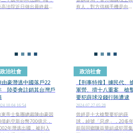
最高法院近日做出最終裁
有人，對方供稱手機是向基
定。前國安局總務室出納組
隆和平島夜市的攤商購買，
上校組長劉冠軍，因涉嫌侵
攤商則說手機是一對男女賣
占公款及孳息高達新台幣1.9
出的，並透露二人說要再送
億元並潛逃中國，其追訴權
手機過來維修，甚至約好碰
時效經法院認定已於2025年
面時間，警方聞訊決定派人
4月21日屆滿。最高法院駁回
埋伏。
檢方上訴，正式判決劉冠軍
免訴確定，這也意謂著此樁
纏繞台灣政壇多年的國安弊
政治社會
政治社會
案，在法律追訴層面上畫下
句點。
陳由豪潛逃中國落戶22
【刑事特搜】擄民代、
年 陸委會註銷其台灣戶
軍營、揹十八重案 槍
籍
要犯薛球沒錢行賄遭逮
024.10.04 16:54
2024.07.27 05:28
前東帝士集團總裁陳由豪因
曾經是十大槍擊要犯的薛
倒債虧空新台幣700億元，
球，綽號「惡虎」，20多
2002年潛逃出國，被列入
前與同鄉陳益華組成犯罪集