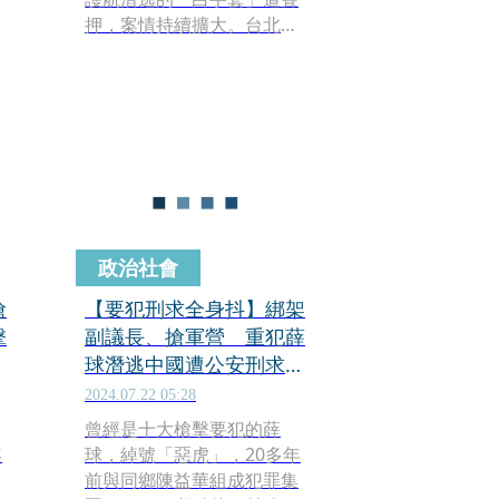
押，案情持續擴大。台北地
檢署追查發現，鍾文智在依
法須定期向派出所報到期
間，人實際不在國內，卻仍
出現完整簽名紀錄，背後疑
有官警與中間人協助偽造，
檢方昨指揮搜索約談，並對
鍾文智司機葉仲清、時任福
德派出所副所長李俊良聲請
羈押。
政治社會
搶
【要犯刑求全身抖】綁架
擊
副議長、搶軍營 重犯薛
球潛逃中國遭公安刑求黑
幕
2024.07.22 05:28
曾經是十大槍擊要犯的薛
年
球，綽號「惡虎」，20多年
前與同鄉陳益華組成犯罪集