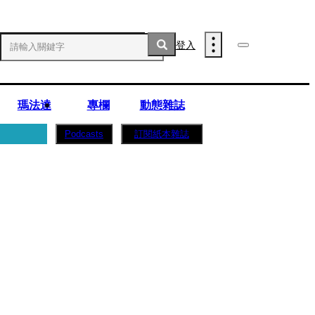
登入
瑪法達
專欄
動態雜誌
訂閱紙本雜誌
Podcasts