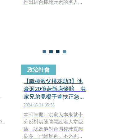
推出結合棒球元素的名人堂
部
花園大飯店，但風光開幕至
今4年多，就爆出拖欠員工薪
資500萬元，掀起棒球界諸多
台
議論。本刊接獲爆料，指洪
騰勝出現龐大財務缺口，除
了尋求4位弟弟協助，更曾以
半個月5分利的高額利率，向
地下錢莊借貸近1.2億元資
金；名人堂飯店目前因經營
政治社會
不善，由新團隊接手營運，
洪家人則將矛頭指向洪騰勝
【職棒教父桃花劫3】他
去年初再婚的楊姓女子，質
豪砸20億蓋飯店慘賠 洪
疑就是這段忘年戀，害洪落
父
家兄弟見楊于萱扶正急設
得如今下場，洪家人與楊女
防火牆
2024.05.21 05:58
甚至上演「爭奪」洪騰勝大
本刊掌握，洪家人本來就十
戰。
外
分反對洪騰勝開設名人堂飯
店，認為他對台灣棒球貢獻
，
良多，已經足夠，不必再開