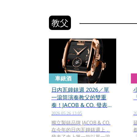
教父
車錶酒
日內瓦鐘錶週 2026／單
一滾筒演奏教父的雙重
奏！JACOB & CO. 發表
The Godfather II「教
2026.05.26 13:05
2
父」雙旋律音樂盒腕錶
獨立製錶品牌 JACOB & CO.
在今年的日內瓦鐘錶週上，
發表了史上第一款以單一滾