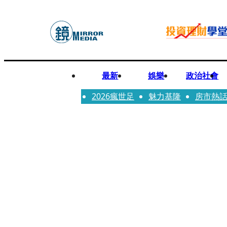
最新
娛樂
政治社會
2026瘋世足
魅力基隆
房市熱