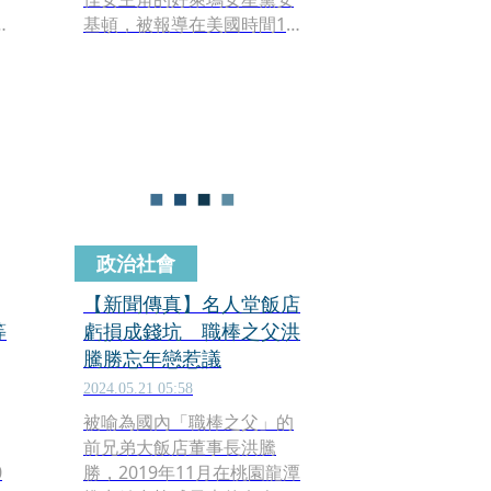
歲
基頓，被報導在美國時間11
去
日於加州辭世，享壽79歲。
政治社會
【新聞傳真】名人堂飯店
等
虧損成錢坑 職棒之父洪
騰勝忘年戀惹議
2024.05.21 05:58
被喻為國內「職棒之父」的
前兄弟大飯店董事長洪騰
0
勝，2019年11月在桃園龍潭