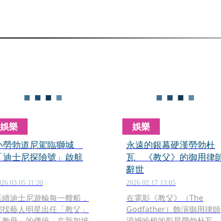
娛樂
娛樂
小勞勃道尼駕臨獅城
永遠的銀幕硬漢勞勃杜
「迪士尼探險號」啟航
瓦 《教父》的御用律
辭世
026.03.05 11:20
2026.02.17 13:05
延續迪士尼遊輪每一艘船，
在電影《教父》（The
都找藝人明星出任「教父」
Godfather）飾演御用律師
「教母」的傳統，在新加坡
湯姆哈根的影星勞勃杜瓦