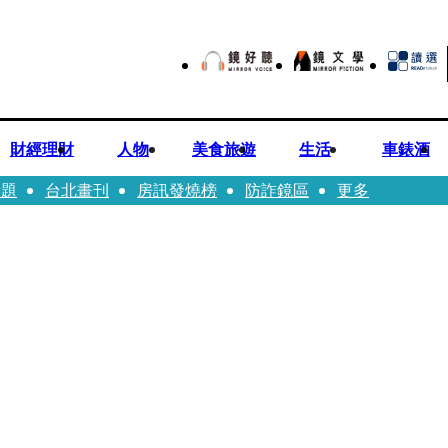
財經理財
人物
美食旅遊
生活
車錶酒
話題
台北畫刊
房訊發燒榜
防詐鏡區
更多