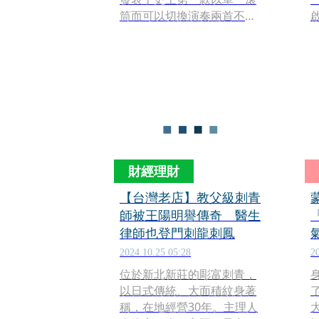
筒而可以切換演奏兩首不同
旋律的音樂盒腕錶。在腕錶
險
機芯如此微小的空間之中，
A
JACOB & CO.發明了「橫向
勃
位移不到 1 毫米」的精密工
程，而讓這款 The
Godfather II 音樂腕錶，能
在《教父》電影中的〈愛
情〉與〈華爾滋〉雙主題旋
律之間，自由切換。
財經理財
【台灣老店】教父級刺青
師被王陽明譽傳奇 醫生
律師也登門刺龍刺鳳
2024.10.25 05:28
2
位於新北新莊的彫富刺青，
以日式傳統、大面積紋身著
稱，在地經營30年。主理人