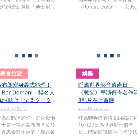
啟航的最新遊輪「迪士尼探
（Robert Duvall），以95
號」（Disney
的高齡於美國時間2月16日
dventure），請來了小勞
世。雖然演過無數硬漢人
道尼（Robert Downey
物，但他也總是不忘記自嘲
Jr.）擔任教父，宣佈首航正式
的禿頭，後悔拍戲時沒有戴
展開。
到更好的假髮。
美食旅遊
娛樂
蒙布朗變身義式料理！
呼應世界影音遺產日
「Bar Domani」聯名人
《教父》導演傳奇名作
氣甜點店「栗栗クリク
8部片在台首映
リ」 白玉苦瓜帶來味覺
024.10.17 06:47
2024.09.26 15:21
驚喜
身為甜點控的你，是否厭倦
呼應聯合國教科文組織訂定
了千篇一律的蒙布朗？位於
10月27日為世界影音遺產
大直忠泰樂生活的「義式餐
日，國家影視聽中心將於1