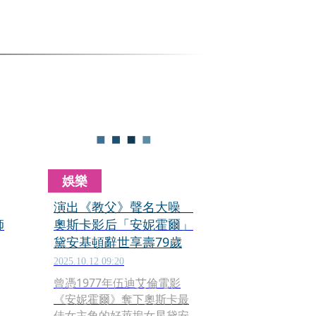
娛樂
演出《教父》聲名大噪
師
奧斯卡影后「安妮霍爾」
黛安基頓辭世享壽79歲
2025.10.12 09:20
曾憑1977年伍迪艾倫電影
《安妮霍爾》奪下奧斯卡最
佳女主角的好萊塢女星黛安