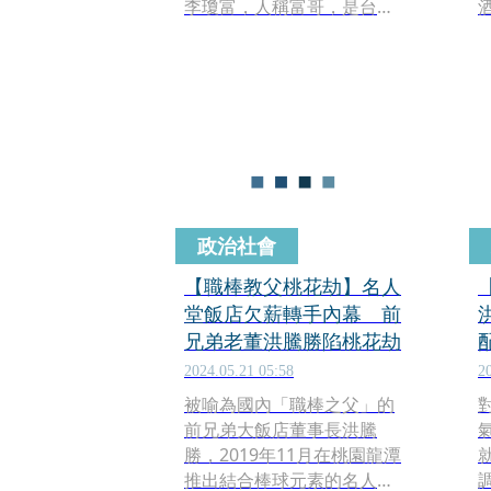
李瓊富，人稱富哥，是台灣
酒
教父級刺青師，更因刺青時
多採free hand（手繪直
上），被藝人王陽明譽為傳
奇。
政治社會
【職棒教父桃花劫】名人
堂飯店欠薪轉手內幕 前
兄弟老董洪騰勝陷桃花劫
2024.05.21 05:58
2
被喻為國內「職棒之父」的
前兄弟大飯店董事長洪騰
勝，2019年11月在桃園龍潭
推出結合棒球元素的名人堂