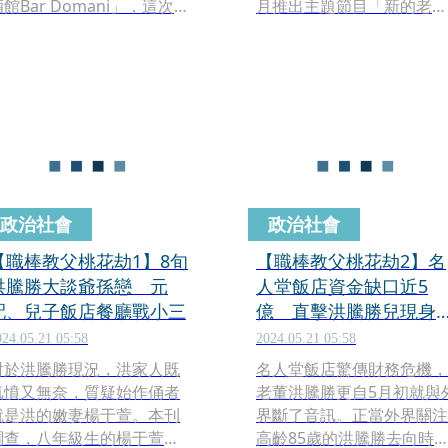
館Bar Domani」，這次攜
月推出主題節目「新的老電
手西門町人氣甜點店「栗栗
影：國際修復新選」，共8
クリクリ專門店」，即日起
近年新修復的作品，來自亞
至11月11日，將經典的法式
非歐美各國，劇情和拍攝手
蒙布朗玩出新花樣，推出2款
法均腦洞大開 ， 且全部在
令人驚豔的聯名甜點。
灣首映。
政治社會
政治社會
【職棒教父桃花劫1】8旬
【職棒教父桃花劫2】名
洪騰勝大談爺孫戀 元
人堂飯店資金缺口近5
配、兒子飯店餐廳戰小三
億 直擊洪騰勝兒現身
親神隱處
024.05.21 05:58
2024.05.21 05:58
對於洪騰勝現況，洪家人既
名人堂飯店驚傳財務危機，
氣憤又無奈，質疑始作俑者
老董洪騰勝更自5月初就與
就是洪的嫩妻楊于萱。本刊
界斷了音訊。正當外界關注
調查，八年級生的楊于萱，
高齡85歲的洪騰勝去向時