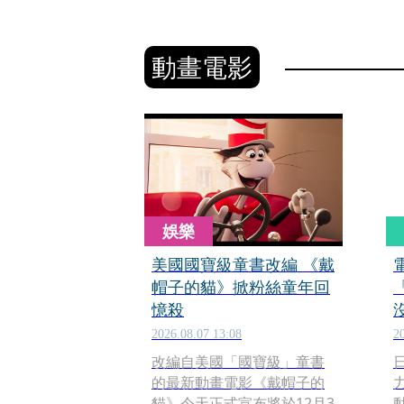
動畫電影
娛樂
美國國寶級童書改編 《戴
帽子的貓》掀粉絲童年回
憶殺
2026.08.07 13:08
2
改編自美國「國寶級」童書
的最新動畫電影《戴帽子的
貓》今天正式宣布將於12月3