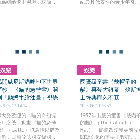
的島嶼納卡里姆坦，或簡稱
紀最具代表性的青少年奇幻
納卡里，「阿斯旺」就是住
漫畫系列，不但長年穩居漫
在這裡。當女孩們在島上醒
畫暢銷榜，更發展出多部外
來，卻完全想不起來前一晚
傳與衍生作品，影響力遍及
發生了什麼事。她們必須回
歐洲各地。這本暢銷900萬
溯之前的經歷，面對周遭的
的國民級奇幻漫畫《勇者傳
奇異生物，並找到返回人間
奇》，首度登上大銀幕，耗
的道路。
資1800萬歐元、歷時7年打
造的動畫鉅作。
娛樂
娛樂
揭開威尼斯貓咪地下世界
國寶級童書《戴帽子的
面紗 《貓的急轉彎》開
貓》再登大銀幕 蘇斯
創「動態手繪油畫」視覺
士經典歷久不衰
026.06.12 14:14
2026.06.10 16:52
繼大受歡迎的《喵的奇幻漂
1957年出版的童書《戴帽
流》之後，動畫《貓的急轉
的貓》（The Cat in the
彎》（Gatto）也選擇以貓為
Hat），被譽為改變美國兒
主角，日前於法國安錫國際
閱讀文化的重要里程碑。作