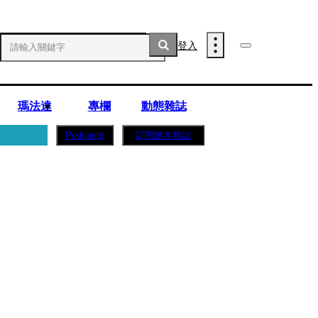
登入
瑪法達
專欄
動態雜誌
訂閱紙本雜誌
Podcasts