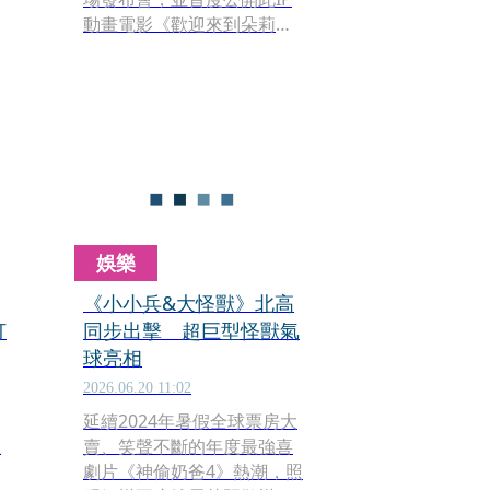
動畫電影《歡迎來到朵莉之
家》的精彩預告。該片不僅
一舉入選有「動畫界奧斯
卡」之稱的法國安錫影展
「另類長片」競賽單元開幕
片，主創團隊 Seven YCH、
漫畫家黃踹、木可柯，以及
造型指導 Jerry 謝介人更攜手
主演陣容姚愛寗、紀培慧與
邱以太聯袂亮相，熱鬧揭開
娛樂
這個橫跨兩千年的暗黑奇幻
宇宙。
《小小兵&大怪獸》北高
打
同步出擊 超巨型怪獸氣
球亮相
2026.06.20 11:02
延續2024年暑假全球票房大
推
賣、笑聲不斷的年度最強喜
劇片《神偷奶爸4》熱潮，照