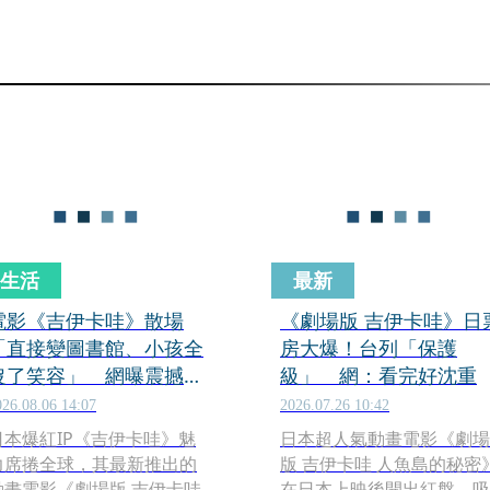
生活
最新
電影《吉伊卡哇》散場
《劇場版 吉伊卡哇》日
「直接變圖書館、小孩全
房大爆！台列「保護
沒了笑容」 網曝震撼景
級」 網：看完好沈重
象：恐成最新童年陰影
026.08.06 14:07
2026.07.26 10:42
日本爆紅IP《吉伊卡哇》魅
日本超人氣動畫電影《劇場
力席捲全球，其最新推出的
版 吉伊卡哇 人魚島的秘密
動畫電影《劇場版 吉伊卡哇
在日本上映後開出紅盤，吸