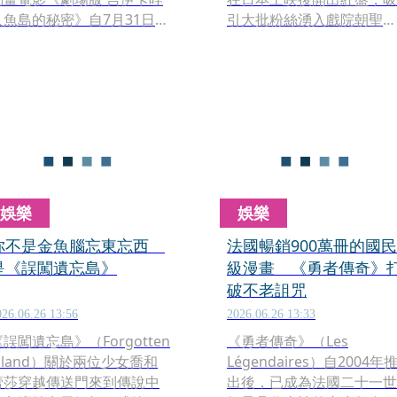
人魚島的秘密》自7月31日正
引大批粉絲湧入戲院朝聖，
式上映後，立刻締造驚人的
驚人的票房表現與觀影人次
票房佳績與觀影熱潮。然
在當地掀起一股熱潮，該片
而，有別於該系列標誌性的
即將於本月底在台灣正式上
療癒可愛外表，這部電影版
映，而文化部電影分級查詢
作品卻隱藏著極具衝擊性的
網站的審議結果顯示該片列
暗黑情節，意外在網路上掀
為保護級，消息曝光後隨即
起一波「勸世」熱潮，不少
在社群平台引發熱烈討論。
觀眾更直指電影院內的氣氛
出現了反差的罕見景象。
娛樂
娛樂
你不是金魚腦忘東忘西
法國暢銷900萬冊的國民
是《誤闖遺忘島》
級漫畫 《勇者傳奇》
破不老詛咒
026.06.26 13:56
2026.06.26 13:33
誤闖遺忘島》（Forgotten
《勇者傳奇》（Les
Island）關於兩位少女喬和
Légendaires）自2004年
蕾莎穿越傳送門來到傳說中
出後，已成為法國二十一世