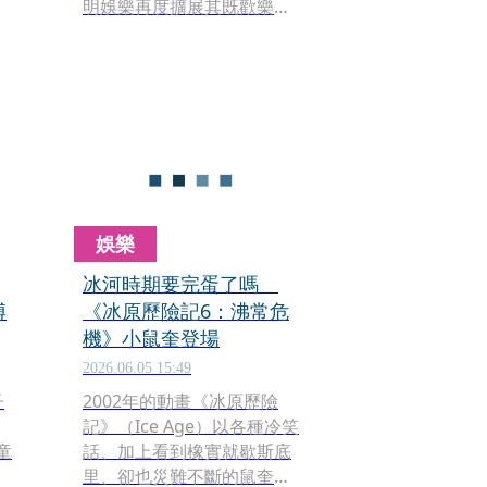
明娛樂再度擴展其既歡樂又
瘋狂的動畫宇宙，推出影史
最賣座動畫系列全新篇章
《小小兵&大怪獸》。環球影
冊
業特別於電影上映前推出限
時獨家LINE動態貼圖，讓這
群耍萌、可愛又失控的小小
兵鬧翻聊天室。
娛樂
冰河時期要完蛋了嗎
博
《冰原歷險記6：沸常危
機》小鼠奎登場
2026.06.05 15:49
子
2002年的動畫《冰原歷險
記》（Ice Age）以各種冷笑
童
話、加上看到橡實就歇斯底
里、卻也災難不斷的鼠奎