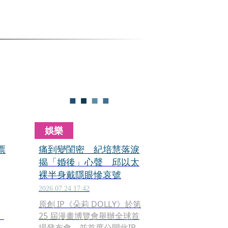
娛樂
票
痛到變閨密 紀培慧落淚
揭「婚後」心聲 邱以太
裸半身戴隱眼慘哀號
2026.07.24 17:42
原創 IP《朵莉 DOLLY》於第
》
25 屆漫畫博覽會舉辦全球首
場發布會，並首度公開此IP