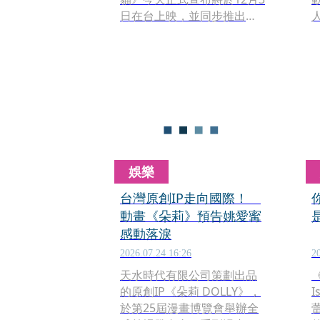
日在台上映，並同步推出中
文、英文版。隨中文版正式
預告首度曝光，主角「戴帽
子的貓」中文配音人選也揭
曉，由深受台灣大小朋友喜
愛的兒童節目主持人「柳丁
哥哥」擔綱聲演！
娛樂
台灣原創IP走向國際！
動畫《朵莉》預告姚愛寗
感動落淚
2026.07.24 16:26
2
天水時代有限公司策劃出品
《
的原創IP《朵莉 DOLLY》，
於第25屆漫畫博覽會舉辦全