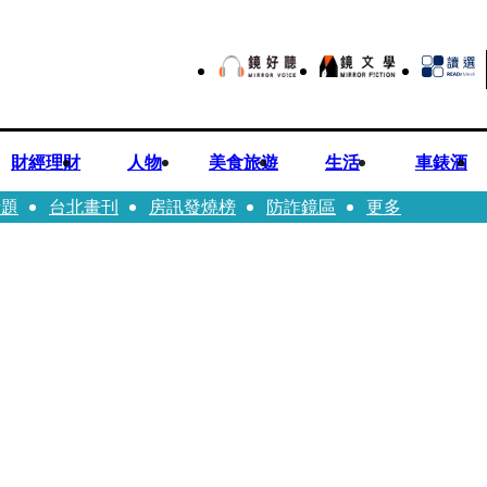
財經理財
人物
美食旅遊
生活
車錶酒
話題
台北畫刊
房訊發燒榜
防詐鏡區
更多