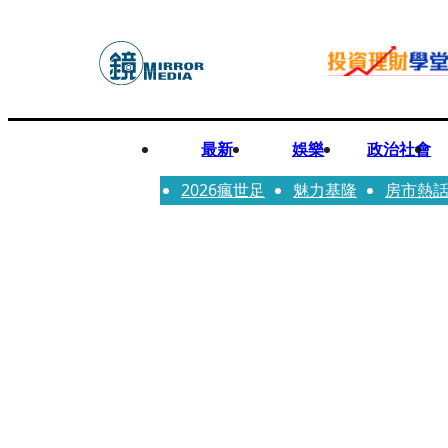
最新
娛樂
政治社會
2026瘋世足
魅力基隆
房市熱