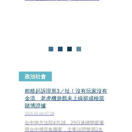
Skype帳號「K」（下稱「K1」）及另
一Skype帳號「K」（下稱「K2」）都
有對剛谷公司指示工作事項，因此認定
K1、K2就是剛谷幕後操縱者。
政治社會
粗糙起訴現形3／扯！沒有玩家沒有
金流 老虎機遊戲未上線卻成檢當
賭博證據
2026.05.04 07:28
台中地方法院4月28、29日連續開庭審
理台中博弈集團案，主要詰問警調2名