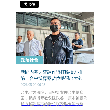
吳欣儒
政治社會
新聞內幕／警調作證打臉檢方推
論 台中博弈案數位採證出大包
2026.05.09 06:28
台中地方法院近日密集審理台中博弈
案，起訴博弈教父陳政谷，原本被視為
檢方起訴基礎的數位採證與金流分析，
在法庭交叉詰問負責數位採證與金流分