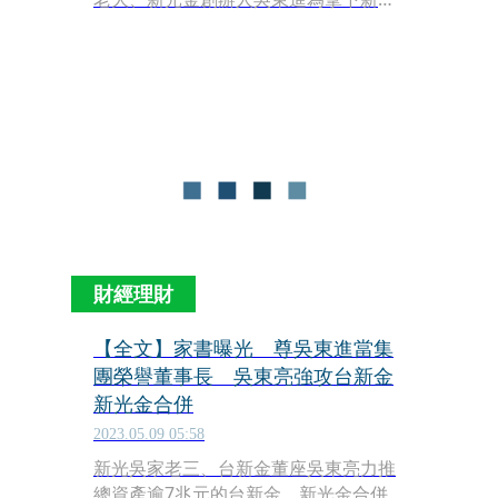
金第四大股東台灣新光實業，不昔狀告
弟媳、台新金董娘彭雪芬。據本刊獨家
取得資料，吳東進去年以新實股東會侵
害股東權益為由，和彭雪芬對簿公堂，
今年5月，高等法院判吳東進二審敗
訴，吳東進續提上訴，他今年雖丟新光
金經營權，仍力圖扳回一城，「這擺明
是替新光金經營權打會外賽。」吳家親
友嘆氣說。
財經理財
【全文】家書曝光 尊吳東進當集
團榮譽董事長 吳東亮強攻台新金
新光金合併
2023.05.09 05:58
新光吳家老三、台新金董座吳東亮力推
總資產逾7兆元的台新金、新光金合併