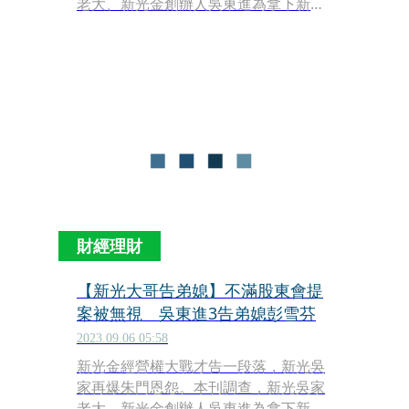
老大、新光金創辦人吳東進為拿下新光
金第四大股東台灣新光實業，不惜狀告
弟媳、台新金董娘彭雪芬。據本刊獨家
取得資料，吳東進去年以新實股東會侵
害股東權益為由，和彭雪芬對簿公堂，
今年5月，高等法院判吳東進二審敗
訴，吳東進續提上訴，他今年雖丟新光
金經營權，仍力圖扳回一城，「這擺明
是替新光金經營權打敗部復活賽。」吳
家親友嘆氣說。
財經理財
【新光大哥告弟媳】不滿股東會提
案被無視 吳東進3告弟媳彭雪芬
2023.09.06 05:58
新光金經營權大戰才告一段落，新光吳
家再爆朱門恩怨。本刊調查，新光吳家
老大、新光金創辦人吳東進為拿下新光