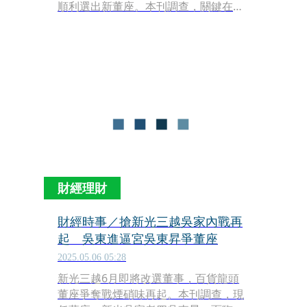
順利選出新董座。本刊調查，關鍵在於
新光吳家老三、台新金董座吳東亮在吳
東興家族安排下回鍋董事會，準備力助
堂侄、新光三越總經理吳昕陽與老四吳
東昇爭奪董座。「老大派（吳東進）力
挺吳東昇續任，吳昕陽則有老三撐腰，
再度上演叔侄對決戲碼。」知情人士指
出：「勝出的關鍵，就看老二（吳東
賢）家族、日方大股東三越伊勢丹最後
支持誰。」
財經理財
財經時事／搶新光三越吳家內戰再
起 吳東進逼宮吳東昇爭董座
2025.05.06 05:28
新光三越6月即將改選董事，百貨龍頭
董座爭奪戰煙硝味再起。本刊調查，現