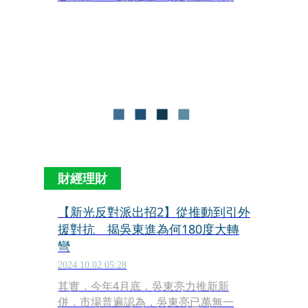
啟合併研究小組，年底前重新招親。」
新光金大股東林伯翰上週五（9月27
日）接受本刊專訪時說。
財經理財
【新光反對派出招2】從推動到引外
援對抗 揭吳東進為何180度大轉
彎
2024.10.02 05:28
其實，今年4月底，吳東亮力推新新
併，市場普遍認為，吳東亮已萬無一