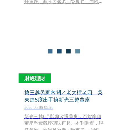
任董座、新光吳家老四吳東昇，面臨大
哥、新光金創辦人吳東進，以及堂侄新
光三越總經理吳昕陽挑戰，「原定本屆
董座要交棒吳昕陽，現在老四不願讓
位，再加上老大也想搶新光三越，吳家
內部又再度鬧翻天。」知情人士透露。
隨著改選時日逼近，還有百貨店王新光
三越台中店氣爆案仍在善後，都讓董座
花落誰家增添變數。
財經理財
搶三越吳家內鬨／老大槓老四 吳
東進5度出手搶新光三越董座
2025.05.06 05:28
新光三越6月即將改選董事，百貨龍頭
董座爭奪戰煙硝味再起。本刊調查，現
任董座、新光吳家老四吳東昇，面臨大