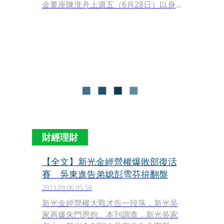
金董座陳淮舟上週五（6月28日）以身
體不適為由請辭，新光金補選董座，由
新壽董座魏寶生兼任。台新金董座吳東
亮今天也表示，台新金換將是啟動世代
交替。
財經理財
【全文】新光金經營權爆敗部復活
賽 吳東進告弟媳彭雪芬拚翻盤
2023.09.06 05:58
新光金經營權大戰才告一段落，新光吳
家再爆朱門恩怨。本刊調查，新光吳家