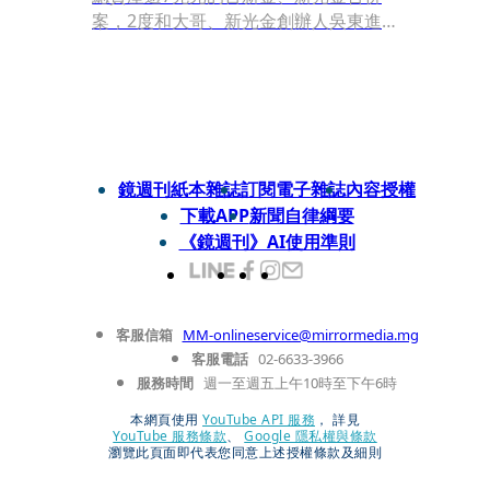
案，2度和大哥、新光金創辦人吳東進
協商，並修書力勸。本刊獨家掌握2封
家書內容，吳東亮力尊吳東進當新光集
團榮譽董事長，「大哥為集團共主或會
長，作為全集團的象徵及典範。」除了
溫情喊話，吳東亮陣營也全力備戰，力
拚在6月9日新光金股東會改選，拿下逾
鏡週刊紙本雜誌
訂閱電子雜誌
內容授權
過半、8席董事席次，取得雙金合併的
下載APP
新聞自律綱要
門票。
《鏡週刊》AI使用準則
客服信箱
MM-onlineservice@mirrormedia.mg
客服電話
02-6633-3966
服務時間
週一至週五上午10時至下午6時
本網頁使用
YouTube API 服務
， 詳見
YouTube 服務條款
、
Google 隱私權與條款
瀏覽此頁面即代表您同意上述授權條款及細則