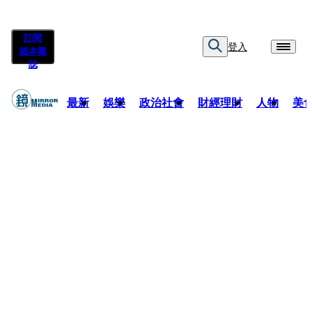
訂閱
登入
紙本雜
誌
最新
娛樂
政治社會
財經理財
人物
美