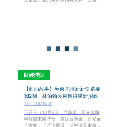
哥、新光金創辦人吳東進，以及堂侄新
光三越總經理吳昕陽挑戰，「原定本屆
董座要交棒吳昕陽，現在老四不願讓
位，再加上老大也想搶新光三越，吳家
內部又再度鬧翻天。」知情人士透露。
隨著改選時日逼近，還有百貨店王新光
三越台中店氣爆案仍在善後，都讓董座
花落誰家增添變數。
財經理財
【封面故事】吳東亮推新新併還要
闖2關 林伯翰吳東進拚重新招親
2024.10.02 05:28
下週三（10月9日）台新金、新光金將
舉行股東臨時會，表決台新金、新光金
合併案，「若沒通過，反對派董事將重