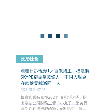
析的2名核心證人時，卻出現180度大逆
轉！其中，檢察官根據警調職務報告作
出的結論，與事實存在嚴重出入，包括
陳政谷遭查扣手機未下載Skype亦無通
訊紀錄，卻認定其透過Skype下達指
示；438億元的洗錢金額計算方式，沒
有直接證據，而是由調查官預估抓出金
額。最離譜的是，作證警官當庭還承認
未查獲博弈遊戲上線，但檢察官竟然把
無辜的軟體音效師緩起訴。
政治社會
粗糙起訴現形1／百億賭王手機沒裝
SKYPE卻被當藏鏡人 不同人現金
存款檢竟栽贓同一人
2026.05.04 07:28
檢察官張時嘉在2024年8月起訴時，指
出剛谷公司財務主管「小丸子」張美菁
與邵姓在逃嫌犯的Skype對話中，發現