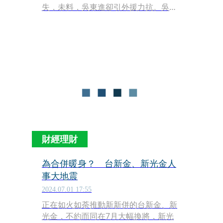
失，未料，吳東進卻引外援力抗。吳東
亮先前也曾公開說過，最初規劃推動新
新併的是吳東進，為何吳東進的態度會
180度大轉彎？
財經理財
為合併暖身？ 台新金、新光金人
事大地震
2024.07.01 17:55
正在如火如荼推動新新併的台新金、新
光金，不約而同在7月大幅換將，新光