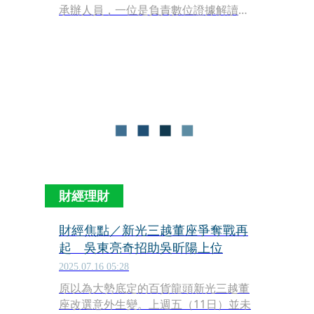
承辦人員，一位是負責數位證據解讀的
高雄市刑大分隊長吳欣儒，另一位則是
負責計算犯罪所得的調查官許馨尹。
財經理財
財經焦點／新光三越董座爭奪戰再
起 吳東亮奇招助吳昕陽上位
2025.07.16 05:28
原以為大勢底定的百貨龍頭新光三越董
座改選意外生變。上週五（11日）並未