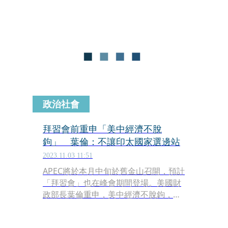
政治社會
拜習會前重申「美中經濟不脫
鉤」 葉倫：不讓印太國家選邊站
2023.11.03 11:51
APEC將於本月中旬於舊金山召開，預計
「拜習會」也在峰會期間登場。美國財
政部長葉倫重申，美中經濟不脫鉤，也
不會要求印太國家選邊站，強調美國無
意追求分裂世界與其災難性後果。