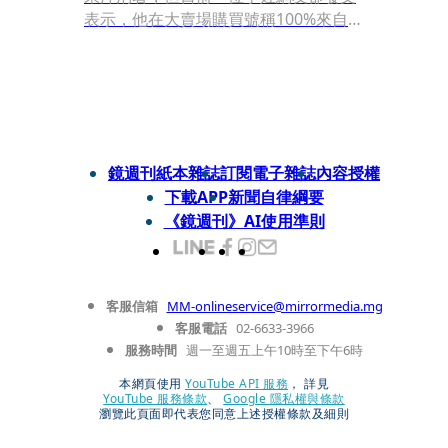
表示，他在大賣場購買號稱100%來自南
非的純天然果汁，3天後喝完準備剪開
回收時，卻在盒底發現一大坨超噁烏黑
沉澱物，令他當場衝進廁所狂吐，他也
公開一系列沉澱物照片，並附上購買發
票收據，形容沉澱物看起來：「滿是霉
斑，觸感黏稠滑還稍有彈性，真的太噁
鏡週刊紙本雜誌
訂閱電子雜誌
內容授權
了。」並自嘲: 「難得想喝個果汁也可以
下載APP
新聞自律綱要
踩爆雷，為什麼樂透都不會中？」此一
《鏡週刊》AI使用準則
貼文立刻引起熱烈討論，網友也紛紛扮
起柯南調查，猜測那坨謎之沉澱物究竟
是什麼碗糕。
客服信箱
MM-onlineservice@mirrormedia.mg
客服電話
02-6633-3966
服務時間
週一至週五上午10時至下午6時
本網頁使用
YouTube API 服務
， 詳見
YouTube 服務條款
、
Google 隱私權與條款
瀏覽此頁面即代表您同意上述授權條款及細則