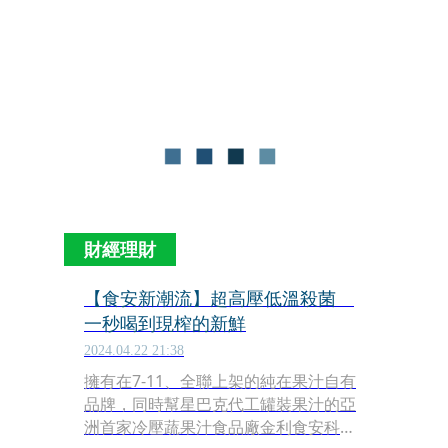
卡派克（Sarah Jessica Parker）的說
法，其實多年以來，她在戲裡喝的「大
都會」（Cosmopolitan）雞尾酒，其
實是果汁。
財經理財
【食安新潮流】超高壓低溫殺菌
一秒喝到現榨的新鮮
2024.04.22 21:38
擁有在7-11、全聯上架的純在果汁自有
品牌，同時幫星巴克代工罐裝果汁的亞
洲首家冷壓蔬果汁食品廠金利食安科技