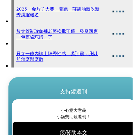
2025「金片子大賽」開跑 莊凱勛鼓吹新
秀踴躍報名
敖犬管制瑜伽褲老婆挨批守舊 發發回應
「包膜駱駝蹄」了
只穿一條內褲上陣秀性感 吳翔震：我以
前怎麼那麼敢
支持鏡週刊
小心意大意義
小額贊助鏡週刊！
贊助本文