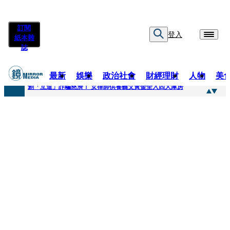
訂閱
登入
紙本雜
誌
最新
娛樂
政治社會
財經理財
人物
美
快訊
創「互道」詐騙慈濟！ 女律師供養義父黃金全入四大庫房
快訊
前時力黨魁表態「反對刪公視預算」 盼在野三思：改凍結處理受質疑項目
快訊
六強片齊聚桃影 小薰《祖先鬼》回桃影娘家 《長安的荔枝》桃影加映一票難求