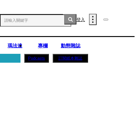
登入
瑪法達
專欄
動態雜誌
訂閱紙本雜誌
Podcasts