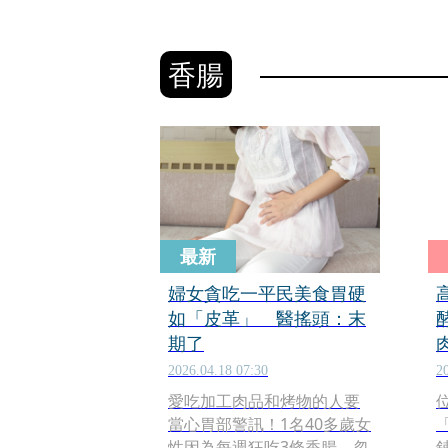
香腸
最新
婦女貪吃一平民美食胃硬
如「皮革」 醫搖頭：末
期了
2026.04.18 07:30
2
愛吃加工肉品和烤物的人要
當心胃部警訊！1名40多歲女
性因為每週狂吃3條香腸，忽