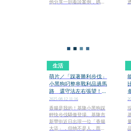
他分享一則看診案例，媽媽
因為擔心兒子陰莖發育不良
會交不到女友，特地前來檢
查，沒想到兒子的GG尺寸跟
顧芳瑜預期的完全不同…
生活
萌片／「踩著勝利步伐」
小黑狗叼整串戰利品過馬
路 還守法左右張望！網
笑：誰家香腸不見了
2025.08.12 11:16
2
香腸是我的！基隆小黑狗踩
輕快步伐驕傲登場。基隆市
新豐街近日出現一位「香腸
大盜」，但牠不是人，而是