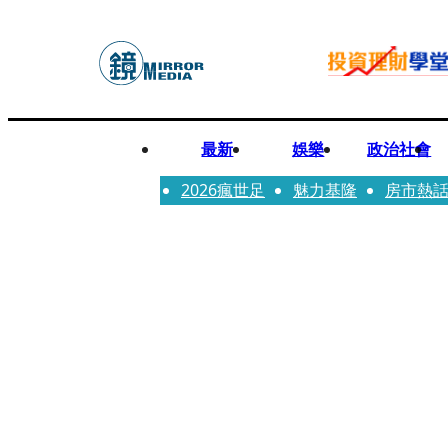
最新
娛樂
政治社會
2026瘋世足
魅力基隆
房市熱