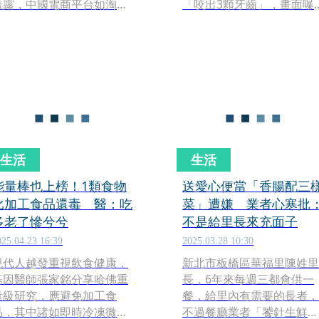
透露，中國電商平台如淘
「咬出3顆牙齒」，畫面曝
寶、拼多多販售的肉類香
後讓全網瞬間炸裂，甚至有
腸、豬肉月餅等商品，竟能
網友腦洞大開，聯想到失蹤
直送台灣。對此，中華郵政
人口，直呼「這真的太可
今（26）日回應表示，所有
怕！」更離奇的是，廣東東
進口包裹均經財政部海關以X
莞也發生類似事件，民眾吃
光檢查，若發現疑似動植物
燒賣竟又咬到「兩顆連在一
產品，會立即通知農業部防
起的牙齒」，讓人反胃到不
檢署進行檢驗。
敢再吃。
生活
生活
能量棒也上榜！1類食物
送愛心便當「香腸配三
比加工食品還毒 醫：吃
菜」遭嫌 業者心寒批
多老了慘兮兮
不是給里長來充面子
025.04.23 16:39
2025.03.28 10:30
現代人越發重視飲食健康，
新北市板橋區華福里陳姓里
基因醫師張家銘分享哈佛重
長，6年來每週三都會供一
量級研究，應避免加工食
餐，給里內有需要的長者，
品，其中諸如即時冷凍微波
不過餐廳業者「饕針生鮮嚴