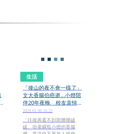
生活
「後山的夜不會一樣了」
這
文大香腸伯癌逝...小燈陪
伴20年夜晚 校友哀悼：
寒流也不再有人燒柴
2026.01.06 16:22
「往後再看不到那髒髒破
破、掛著瞬取小燈的香腸
O
攤，寒流也不再有人燒柴，