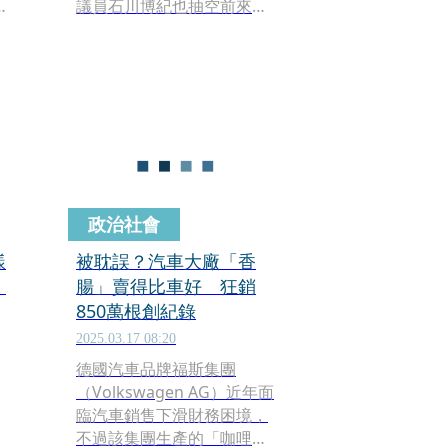
光
議員石川博紀也抽空前來力
挺。本週可說是台灣經典美
食大集合，現場空氣飄散著
各式香氣，首次參加的TIDA
工業設計協會，將台灣製造
的戶外烤肉爐帶到日本，並
推出消費滿額兌換現烤香腸
活動，吸引眾多民眾圍觀，
讓中之島公園瞬間化身熱鬧
的台灣夜市。
政治社會
樣
被耽誤？汽車大廠「香
：
腸」賣得比車好 狂銷
850萬根創紀錄
2025.03.17 08:20
德國汽車品牌福斯集團
（Volkswagen AG）近年面
臨汽車銷售下滑財務困境，
不過該集團生產的「咖哩香