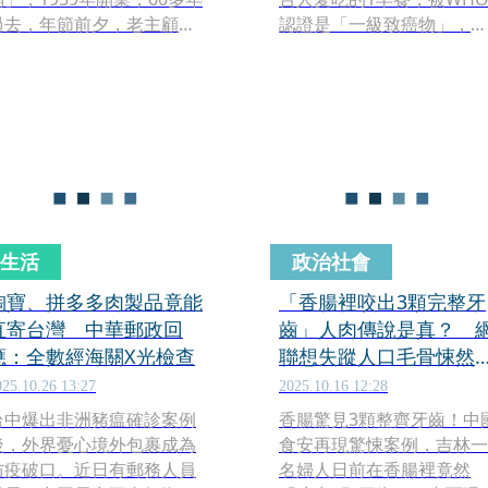
過去，年節前夕，老主顧熟
認證是「一級致癌物」，醫
門熟路報到，特地來找這一
師更提醒，每天2片就增18
口熟悉的眷村味，甚至有老
大腸癌風險。
客人特地拖著行李箱來裝箱
帶走。
生活
政治社會
淘寶、拼多多肉製品竟能
「香腸裡咬出3顆完整牙
直寄台灣 中華郵政回
齒」人肉傳說是真？ 
應：全數經海關X光檢查
聯想失蹤人口毛骨悚然
這誰的
025.10.26 13:27
2025.10.16 12:28
台中爆出非洲豬瘟確診案例
香腸驚見3顆整齊牙齒！中
後，外界憂心境外包裹成為
食安再現驚悚案例，吉林一
防疫破口。近日有郵務人員
名婦人日前在香腸裡竟然