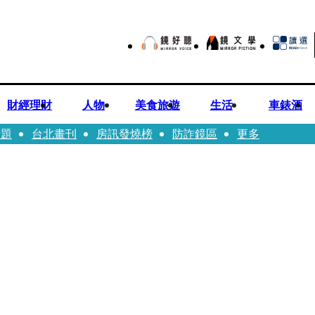
財經理財
人物
美食旅遊
生活
車錶酒
話題
台北畫刊
房訊發燒榜
防詐鏡區
更多