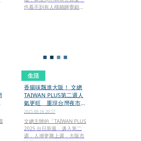
也看不到有人橫躺睡覺顧香
％
腸的風景… 」
生活
香腸味飄進大阪！ 文總
網
TAIWAN PLUS第二週人
：
氣更旺 重現台灣夜市場
景
2025.08.16 20:57
國
文總主辦的「TAIWAN PLUS
2025 台日新風」邁入第二
週，人潮更勝上週，大阪市