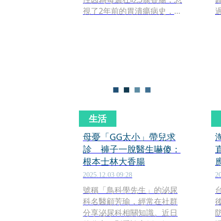
視了2年前的胃潰瘍病史，直
到腹部嚴重悶脹才發現罹患
惡性極高的「皮革胃」胃
癌。外科醫師開刀時驚見癌
細胞已蔓延到大腸和腸繫
膜，情況非常不樂觀。
生活
母憂「GG太小」帶兒求
診 褲子一脫醫生嚇傻：
根本士林大香腸
2025.12.03 09:28
2
號稱「鳥科學先生」的泌尿
科名醫顧芳瑜，經常在社群
分享泌尿科相關知識。近日