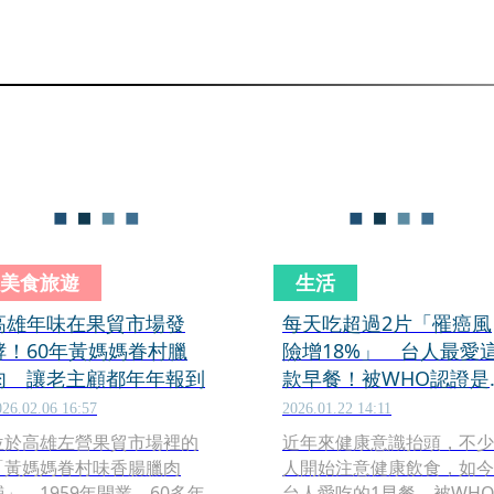
美食旅遊
生活
高雄年味在果貿市場發
每天吃超過2片「罹癌風
酵！60年黃媽媽眷村臘
險增18%」 台人最愛
肉 讓老主顧都年年報到
款早餐！被WHO認證是
一級致癌物
026.02.06 16:57
2026.01.22 14:11
位於高雄左營果貿市場裡的
近年來健康意識抬頭，不少
「黃媽媽眷村味香腸臘肉
人開始注意健康飲食，如今
鋪」，1959年開業，60多年
台人愛吃的1早餐，被WH