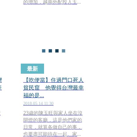
的增加，越南外配投入玉蘭
花販售的人數也持續上揚，
瓜分台籍小販的市場，甚至
引發搶地盤衝突，尤其以台
北市重陽橋最為壁壘分明，
台越小販互控對方「惡意檢
舉」「尿攻玉蘭花」，一場
台越玉蘭花大戰正方興未
艾。
最新
灣
【吃便當】住過門口死人
產
貧民窟 他覺得台灣最幸
福的是…
2018.05.14 11:30
街
23歲的陳玉旺與家人坐在沒
開燈的客廳，這是他們家的
日常，就算各做自己的事，
也要盡可能待在一起。家人