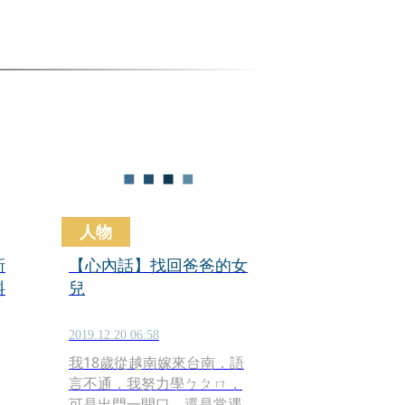
人物
新
【心內話】找回爸爸的女
料
兒
2019.12.20 06:58
我18歲從越南嫁來台南，語
言不通，我努力學ㄅㄆㄇ，
可是出門一開口，還是常遇