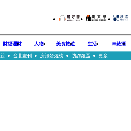
財經理財
人物
美食旅遊
生活
車錶酒
話題
台北畫刊
房訊發燒榜
防詐鏡區
更多