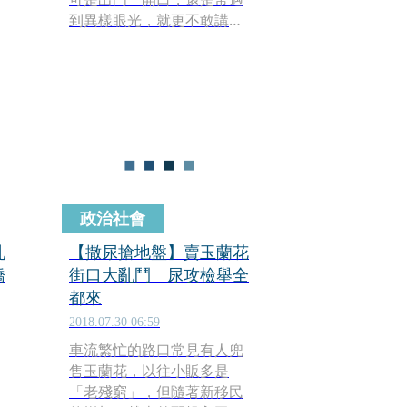
到異樣眼光，就更不敢講，
也覺得自己什麼都做不好，
的
越來越自卑。
政治社會
亂
【撒尿搶地盤】賣玉蘭花
橋
街口大亂鬥 尿攻檢舉全
都來
2018.07.30 06:59
車流繁忙的路口常見有人兜
售玉蘭花，以往小販多是
「老殘窮」，但隨著新移民