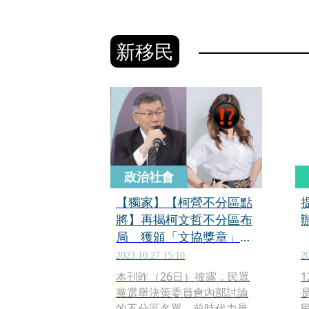
新移民
政治社會
【獨家】【柯營不分區點
將】再揭柯文哲不分區布
局 獲頒「文協獎章」女
黨魁可望入安全名單
2023.10.27 15:10
2
本刊昨（26日）披露，民眾
黨選舉決策委員會內部討論
的不分區名單，前時代力量