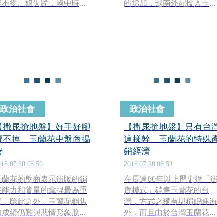
爹不疼、娘失蹤，國中時就
的增加，越南外配投入玉蘭
得想方設法養活自己，到33
花販售的人數也持續上揚，
歲鄭姓男子開設的人力仲介
瓜分台籍小販的市場，甚至
所找工作，卻因而踏入死亡
引發搶地盤衝突，尤其以台
陷阱，年輕生命就此斷送。
北市重陽橋最為壁壘分明，
台越小販互控對方「惡意檢
舉」「尿攻玉蘭花」，一場
台越玉蘭花大戰正方興未
艾。
政治社會
政治社會
【撒尿搶地盤】好手好腳
【撒尿搶地盤】只有台
賣不掉 玉蘭花中盤商揭
這樣幹 玉蘭花的特殊
密
銷經濟
018.07.30 06:59
2018.07.30 06:59
玉蘭花的盤商表示街販的銷
在長達60年以上歷史循「
售能力和貨量的拿捏最為重
賣模式」銷售玉蘭花的台
要，除此之外，玉蘭花銷售
灣，方式之獨有堪稱睨睥海
的成績仍難與悲情形象脫
外，而且由於台灣玉蘭花販