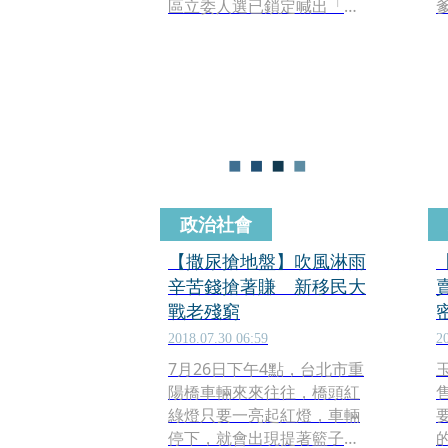
區立委人選已鎖定喊出「台
灣歐巴馬」口號、曾獲十大
傑出青年的「新二代」何景
榮，將代表民眾黨出戰藍綠
「雙帥」國民黨現任立委蔣
萬安，以及甫獲民進黨徵召
的吳怡農。
政治社會
【撒尿搶地盤】吹風淋雨
辛苦錢搶著賺 新移民大
戰老殘窮
2018.07.30 06:59
2
7月26日下午4點，台北市重
陽橋車輛來來往往，橋頭紅
綠燈只要一亮起紅燈，車輛
停下，就會出現提著籃子、