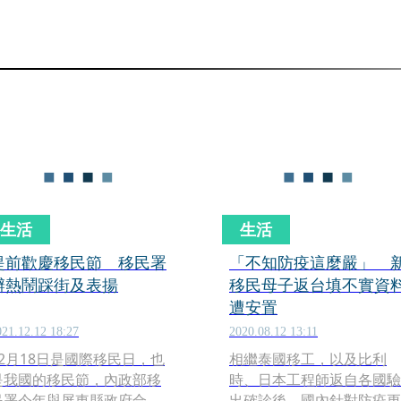
生活
生活
提前歡慶移民節 移民署
「不知防疫這麼嚴」 
辦熱鬧踩街及表揚
移民母子返台填不實資
遭安置
021.12.12 18:27
2020.08.12 13:11
12月18日是國際移民日，也
相繼泰國移工，以及比利
是我國的移民節，內政部移
時、日本工程師返自各國驗
民署今年與屏東縣政府合
出確診後，國內針對防疫更