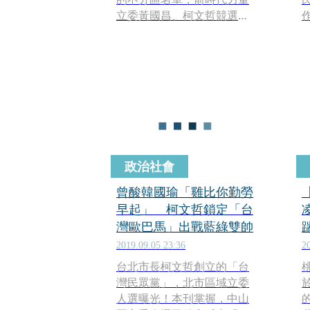
立委黃國昌、柯文哲競選總
幹事黃珊珊、獨派色彩濃厚
的前總統陳水扁醫療小組發
言人陳昭姿、前北市議員林
國成都列入安全名單，另鎖
定陸配身分的台灣新住民發
展協會理事長徐春鶯。本刊
進一步掌握，黨主席柯文哲
布局不分區，有意將曾獲文
化部「文協獎章」、出生越
政治社會
南的台灣新住民黨黨主席麥
玉珍納入安全名單。
曾酸韓國瑜「雞比你勤勞
早起」 柯文哲鎖定「台
灣歐巴馬」出戰藍綠雙帥
2019.09.05 23:36
2
台北市長柯文哲創立的「台
灣民眾黨」，北市區域立委
人選曝光！本刊掌握，中山