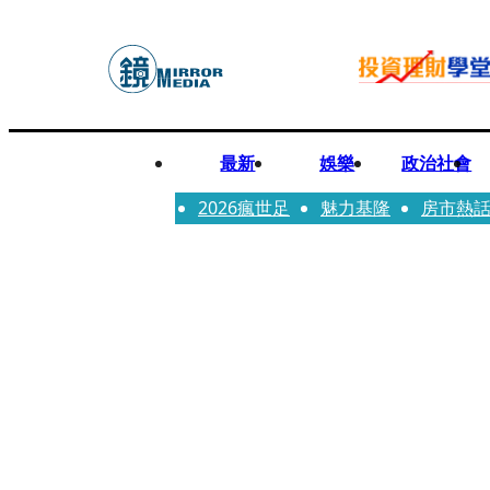
最新
娛樂
政治社會
2026瘋世足
魅力基隆
房市熱