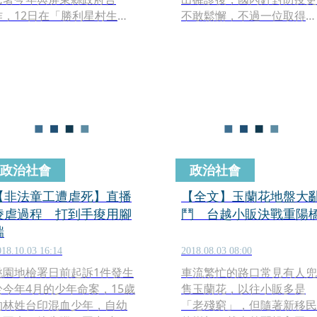
作，12日在「勝利星村生活
不敢鬆懈，不過一位取得台
文創園區」封街擴大舉辦慶
灣國籍身分的楊姓中國新移
祝活動，以「南國共好、攜
民，9日下午帶有台灣國籍
手前行」為主題，邀請新住
兒子從中國返台，卻填不實
民家庭及移工參觀屏東縣民
資料趴趴走尋找租屋處，還
公園及總圖。另也在勝利星
好機警房東通報里長，避免
村以熱鬧的踩街遊行揭開活
成為防疫漏洞。
動序幕，縣長潘孟安與內政
部政務次長陳宗彥也到場，
感謝新移民為台臺挹注新力
政治社會
政治社會
量。
【非法童工遭虐死】直播
【全文】玉蘭花地盤大
凌虐過程 打到手痠用腳
鬥 台越小販決戰重陽
踹
018.10.03 16:14
2018.08.03 08:00
桃園地檢署日前起訴1件發生
車流繁忙的路口常見有人兜
於今年4月的少年命案，15歲
售玉蘭花，以往小販多是
的林姓台印混血少年，自幼
「老殘窮」，但隨著新移民