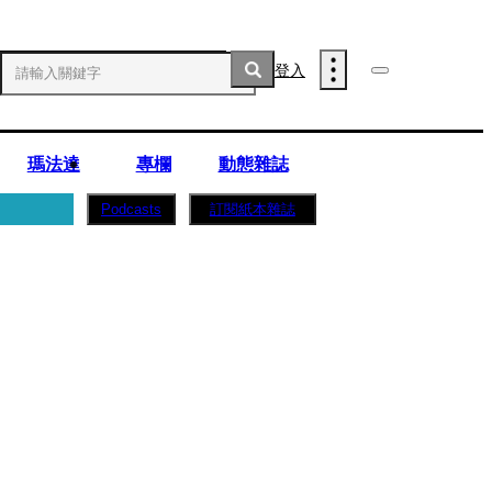
登入
瑪法達
專欄
動態雜誌
訂閱紙本雜誌
Podcasts