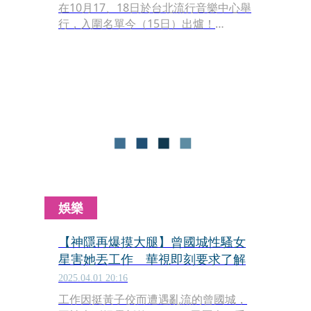
在10月17、18日於台北流行音樂中心舉
行，入圍名單今（15日）出爐！
Lulu（黃路梓茵）以《夜市王》、《綜
藝大熱門》雙入圍綜藝節目主持人獎，
除了對打自己的節目，也將與小S一起
競爭同一節目獎項。
娛樂
【神隱再爆摸大腿】曾國城性騷女
星害她丟工作 華視即刻要求了解
2025.04.01 20:16
工作因挺黃子佼而遭遇亂流的曾國城，