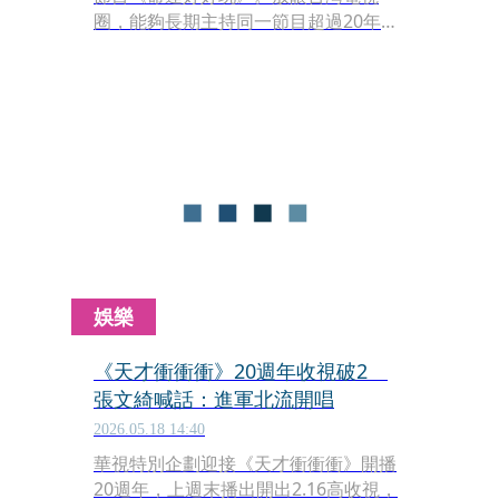
圈，能夠長期主持同一節目超過20年並
不容易，其中熊旅揚、胡瓜、徐乃麟等
人，更堪稱台灣電視史上的長壽主持代
表。
娛樂
《天才衝衝衝》20週年收視破2
張文綺喊話：進軍北流開唱
2026.05.18 14:40
華視特別企劃迎接《天才衝衝衝》開播
20週年，上週末播出開出2.16高收視，