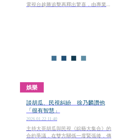
電視台趁勝追擊再釋出驚喜，由專業造
型與攝影團隊為六位主持群量身打造全
新視覺宣傳照。面對如此隆重的拍攝，
張文綺興奮直言：「我們主持十幾年，
從沒這麼正式拍攝過！」
娛樂
談胡瓜、民視糾紛 徐乃麟讚他
「很有智慧」
2026.01.22 11:40
主持大哥胡瓜與民視《綜藝大集合》的
合約爭議，在雙方關係一度緊張後，傳