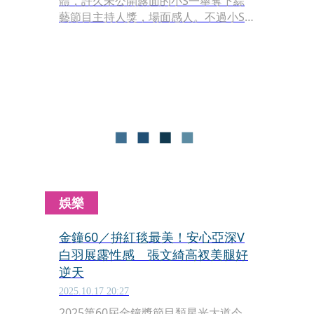
體，許久未公開露面的小S一舉奪下綜
藝節目主持人獎，場面感人。不過小S
獲獎當下，入圍者之一的藝人曾國城的
表情被認為「冷笑」，他本人也親自回
應了。
娛樂
金鐘60／拚紅毯最美！安心亞深V
白羽展露性感 張文綺高衩美腿好
逆天
2025.10.17 20:27
2025第60屆金鐘獎節目類星光大道今