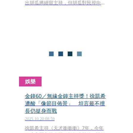
出胡瓜將續留主持，但胡瓜對民視向外
界放話，並表示：「希望民視盡量用錢
污辱我，但不要光講。」而同樣是大牌
主持人的徐乃麟，則稱讚胡瓜很有智
慧。
娛樂
金鐘60／無緣金鐘主持獎！徐凱希
遭酸「像節目佈景」 坦言最不擅
長仍挺身而戰
2025.10.20 08:59
徐凱希主持《天才衝衝衝》7年，今年