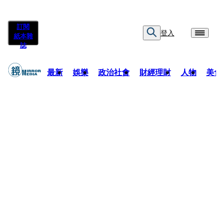
訂閱
登入
紙本雜
誌
最新
娛樂
政治社會
財經理財
人物
美