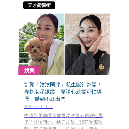
天才衝衝衝
娛樂
割頸「汶汶阿北」私生飯行為曝！
專挑女星跟蹤 夏語心親揭可怕經
歷：嚇到不敢出門
2026.06.21 11:02
中信兄弟啦啦隊成員汶汶遭52歲許姓男
子「汶汶阿北」持刀攻擊，頸部受傷送
醫。有網友爆料，「汶汶阿北」曾跟蹤