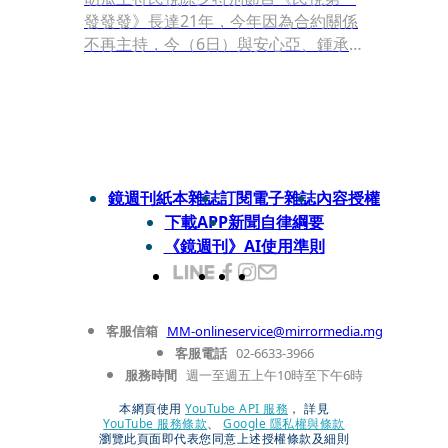
發發發》長達21年，今年因為合約關係
不再主持，今（6日）與安心亞、鍾承
翰、許孟哲、張文綺、巫苡萱等人一起
出席「華視2025展望發布會」，被問到
是否確定主持華視除夕特別節目？他直
言：「華視開出了我不可拒絕的條件
（酬勞）！」認了確定轉台華視陪觀眾
過除夕夜。
鏡週刊紙本雜誌
訂閱電子雜誌
內容授權
下載APP
新聞自律綱要
《鏡週刊》AI使用準則
客服信箱
MM-onlineservice@mirrormedia.mg
客服電話
02-6633-3966
服務時間
週一至週五上午10時至下午6時
本網頁使用
YouTube API 服務
， 詳見
YouTube 服務條款
、
Google 隱私權與條款
瀏覽此頁面即代表您同意上述授權條款及細則