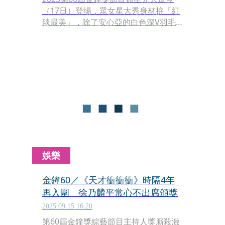
（17日）登場，眾女星大秀身材拚「紅
毯最美」，除了安心亞的白色深V羽毛
禮服展露性感，張文綺深V露肚臍及開
高衩大秀美腿，展露自信美，成為全場
焦點。
娛樂
金鐘60／《天才衝衝衝》時隔4年
再入圍 徐乃麟平常心不出席頒獎
2025.09.15 16:20
第60屆金鐘獎綜藝節目主持人獎廝殺激