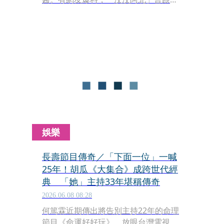
女星回家，包含藝人夏語心。對此，夏
語心證實，曾被對方嚇到不敢出門，也
不知道對方為何都知道他行程、出入時
間，也讓身邊的人在見到許男時，就提
醒她別走大門。
娛樂
長壽節目傳奇／「下面一位」一喊
25年！胡瓜《大集合》成跨世代經
典 「她」主持33年堪稱傳奇
2026.06.08 08:28
何篤霖近期傳出將告別主持22年的命理
節目《命運好好玩》。放眼台灣電視