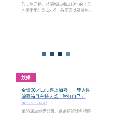
烈，徐乃麟、曾國城以播出19年的《天
才衝衝衝》對上小S、吳宗憲以及雙料
入圍的Lulu黄路梓茵。徐乃麟時隔4年
再次入圍，感謝說：「謝謝大家喜歡
《天才衝衝衝》，謝謝評審的肯定，對
入圍保持平常心」，但依舊維持一貫作
風，不會出席。
娛樂
金鐘60／Lulu喜上加喜！ 雙入圍
綜藝節目主持人獎「對打自己」
2025.09.15 14:42
第60屆金鐘獎節目、戲劇類頒獎典禮將