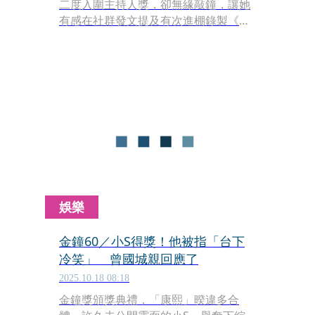
二度入圍主持人獎，卻無緣敲鐘，讓她
有感在社群發文提及有次進棚錄製《衝
衝衝》，當天主題是「新生代主持人排
行」，結果自己拿到了最後一名，甚至
還被路人說「看不出她在衝衝衝可以幹
嘛」「她真的很像節目的佈景」，讓她
覺得很難過。
娛樂
金鐘60／小S得獎！他被指「台下
冷笑」 曾國城親回應了
2025.10.18 08:18
金鐘獎頒獎典禮，「康熙」暌違多合