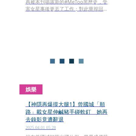
再被本刊揭露新的#MeToo黑歷史，受
害女星事後更丟了工作；對此華視回應
了。
娛樂
【神隱再爆摸大腿1】曾國城「順
路」載女星伸鹹豬手碰軟釘 她再
去錄影竟遭辭退
2025.04.01 05:28