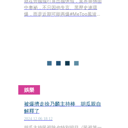
就在曾國城打算出國休假，業界盛傳箇
中奧祕，不只因他失言、黑歷史連環
爆，而是近期可能再爆#MeToo風波。
日前本刊就接獲讀者爆料，曾國城曾在
收工後，私下以順路的名義，載著甜美
的女星A回家，兩人在車上聊得很開
心，氣氛一片和樂，或許就是太放鬆，
曾國城竟在車行過程中有意無意開始試
探女方的界線。
娛樂
被爆擠走徐乃麟主持棒 胡瓜親自
解釋了
2024.12.06 18:12
胡瓜主持民視除夕特別節目《民視第一