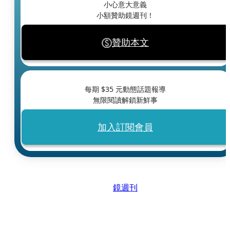
小心意大意義
小額贊助鏡週刊！
贊助本文
每期 $
35
元動態話題報導
無限閱讀解鎖新鮮事
加入訂閱會員
鏡週刊