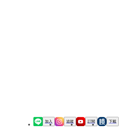
加入
追蹤
訂閱
下載