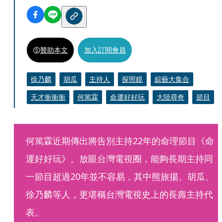
贊助本文
加入訂閱會員
徐乃麟
胡瓜
主持人
探照鏡
綜藝大集合
天才衝衝衝
何篤霖
命運好好玩
大陸尋奇
節目
何篤霖近期傳出將告別主持22年的命理節目《命
運好好玩》。放眼台灣電視圈，能夠長期主持同
一節目超過20年並不容易，其中熊旅揚、胡瓜、
徐乃麟等人，更堪稱台灣電視史上的長壽主持代
表。