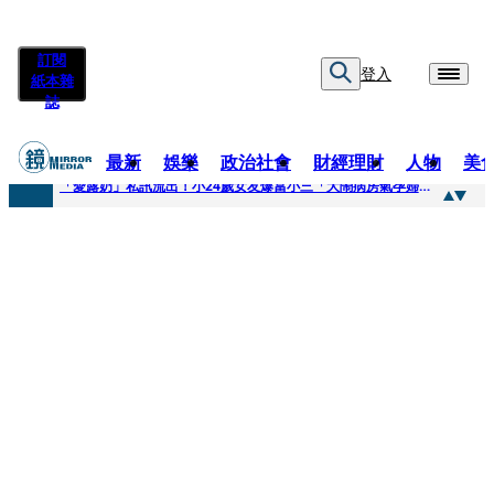
訂閱
登入
紙本雜
誌
最新
娛樂
政治社會
財經理財
人物
美
快訊
「愛露奶」私訊流出！小24歲女友爆當小三「大鬧病房氣孕婦」 姜厚任不忍回應了
快訊
台玻夫人稱長子抑鬱輕生 兒媳譚以欣：若愛只在完全順從才給予，就不是無條件的愛
快訊
廖峻中風前妻「父親節餵飯照顧」 兒曬溫馨背影感慨：不計前嫌的真愛