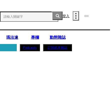
登入
瑪法達
專欄
動態雜誌
訂閱紙本雜誌
Podcasts